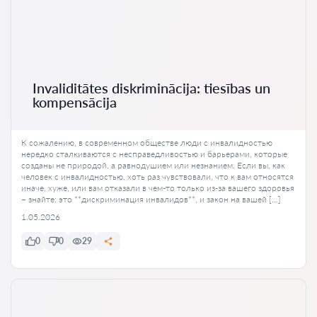
Invaliditātes diskriminācija: tiesības un
kompensācija
К сожалению, в современном обществе люди с инвалидностью
нередко сталкиваются с несправедливостью и барьерами, которые
созданы не природой, а равнодушием или незнанием. Если вы, как
человек с инвалидностью, хоть раз чувствовали, что к вам относятся
иначе, хуже, или вам отказали в чем-то только из-за вашего здоровья
– знайте: это **дискриминация инвалидов**, и закон на вашей […]
1.05.2026
0
0
29