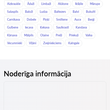
Aizkraukle
Ādaži
Limbaži
Alūksne
Ikšķile
Mārupe
Salaspils
Baloži
Ludza
Baltezers
Balvi
Bukulti
Carnikava
Dobele
Piņķi
Smiltene
Auce
Berģi
Gulbene
Iecava
Ķekava
Saulkrasti
Kandava
Kārsava
Mālpils
Olaine
Preiļi
Priekuļi
Valka
Vecumnieki
Viļāni
Zvejniekciems
Kalngale
Noderīga informācija