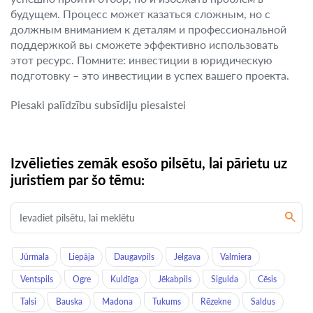
будущем. Процесс может казаться сложным, но с
должным вниманием к деталям и профессиональной
поддержкой вы сможете эффективно использовать
этот ресурс. Помните: инвестиции в юридическую
подготовку – это инвестиции в успех вашего проекта.
Piesaki palīdzību subsīdiju piesaistei
Izvēlieties zemāk esošo pilsētu, lai pārietu uz
juristiem par šo tēmu:
Jūrmala
Liepāja
Daugavpils
Jelgava
Valmiera
Ventspils
Ogre
Kuldīga
Jēkabpils
Sigulda
Cēsis
Talsi
Bauska
Madona
Tukums
Rēzekne
Saldus