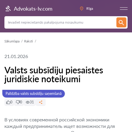
Advokats-lv.com
Rīga
Sākumlapa
Raksti
21.01.2026
Valsts subsīdiju piesaistes
juridiskie noteikumi
Palīdzība valsts subsīdiju saņemšanā
0
0
31
В условиях современной российской экономики
каждый предприниматель ищет возможности для