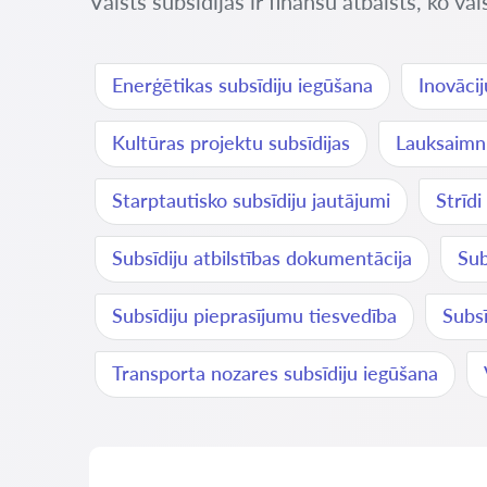
Valsts subsīdijas ir finanšu atbalsts, ko v
Enerģētikas subsīdiju iegūšana
Inovācij
Kultūras projektu subsīdijas
Lauksaimni
Starptautisko subsīdiju jautājumi
Strīdi
Subsīdiju atbilstības dokumentācija
Sub
Subsīdiju pieprasījumu tiesvedība
Subs
Transporta nozares subsīdiju iegūšana