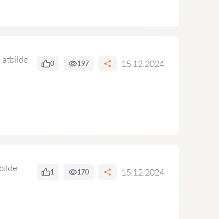
 atbilde
15.12.2024
0
197
bilde
15.12.2024
1
170