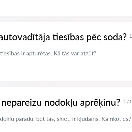
autovadītāja tiesības pēc soda?
1
iesības ir apturētas. Kā tās var atgūt?
 nepareizu nodokļu aprēķinu?
1 at
okļu parādu, bet tas, šķiet, ir kļūdains. Kā rīkoties?