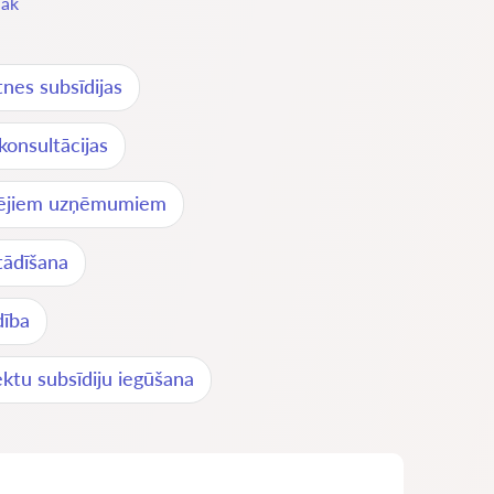
lāk
ātnes subsīdijas
 konsultācijas
idējiem uzņēmumiem
tādīšana
dība
ektu subsīdiju iegūšana