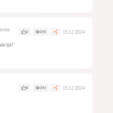
tbilde
15.12.2024
2
210
uācijā?
15.12.2024
0
343