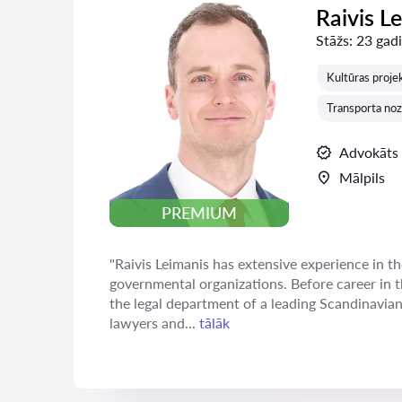
Raivis L
Stāžs:
23 gadi
Kultūras projek
Transporta noz
Advokāts
Mālpils
PREMIUM
"Raivis Leimanis has extensive experience in th
governmental organizations. Before career in 
the legal department of a leading Scandinavia
lawyers and...
tālāk