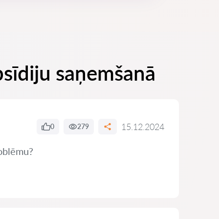
ubsīdiju saņemšanā
15.12.2024
0
279
problēmu?