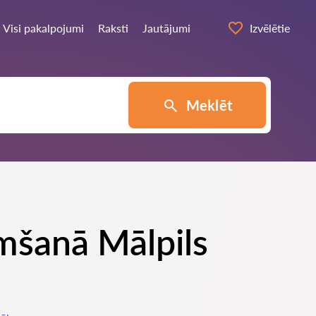
Visi pakalpojumi
Raksti
Jautājumi
Izvēlētie
Meklēt
emšanā Mālpils