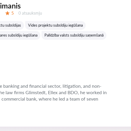
eimanis
Atsauksmes:
5
0 atsauksmju
Vērtējums:
tu subsīdijas
Vides projektu subsīdiju iegūšana
ares subsīdiju iegūšana
Palīdzība valsts subsīdiju saņemšanā
e banking and financial sector, litigation, and non-
the law firms Glimstedt, Ellex and BDO, he worked in
n commercial bank, where he led a team of seven