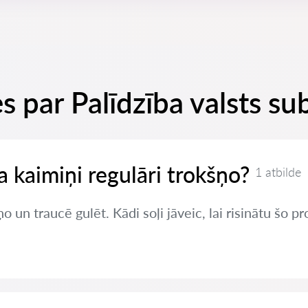
s par Palīdzība valsts s
ja kaimiņi regulāri trokšņo?
1 atbilde
o un traucē gulēt. Kādi soļi jāveic, lai risinātu šo 