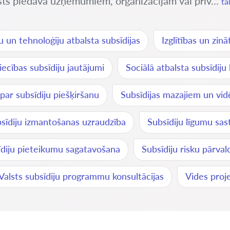
alsts piedāvā uzņēmumiem, organizācijām vai priv...
tā
u un tehnoloģiju atbalsta subsīdijas
Izglītības un zin
ecības subsīdiju jautājumi
Sociālā atbalsta subsīdiju
 par subsīdiju piešķiršanu
Subsīdijas mazajiem un v
sīdiju izmantošanas uzraudzība
Subsīdiju līgumu sas
īdiju pieteikumu sagatavošana
Subsīdiju risku pārval
Valsts subsīdiju programmu konsultācijas
Vides proj