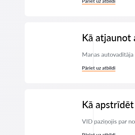
Pāriet uz atbildi
Kā atjaunot 
Manas autovadītāja t
Pāriet uz atbildi
Kā apstrīdēt
VID paziņojis par nod
Pāriet uz atbildi