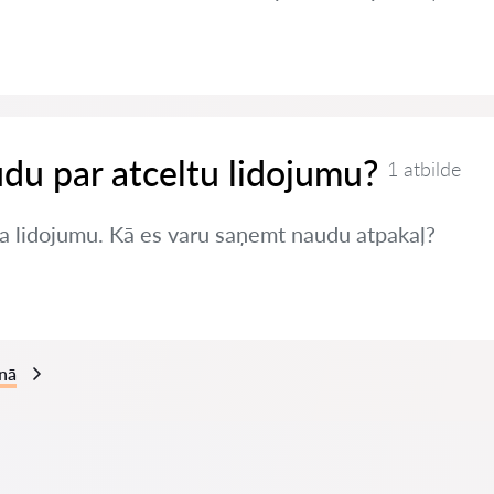
du par atceltu lidojumu?
1 atbilde
a lidojumu. Kā es varu saņemt naudu atpakaļ?
anā