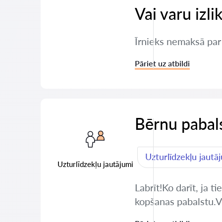
Vai varu izli
Īrnieks nemaksā par d
Pāriet uz atbildi
Bērnu pabals
Uzturlīdzekļu jautā
Uzturlīdzekļu jautājumi
Labrīt!Ko darīt, ja 
kopšanas pabalstu.Va