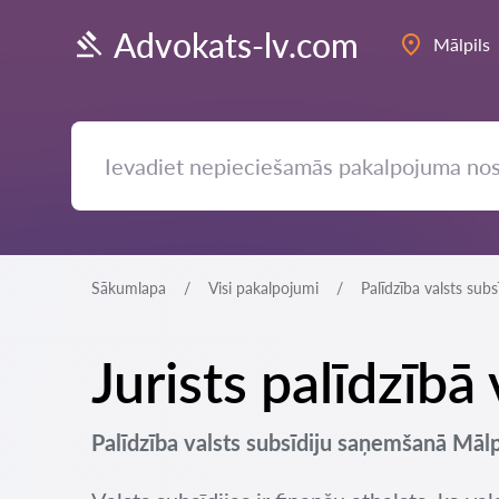
Advokats-lv.com
Mālpils
Sākumlapa
Visi pakalpojumi
Palīdzība valsts sub
Jurists palīdzībā
Palīdzība valsts subsīdiju saņemšanā Mālpi