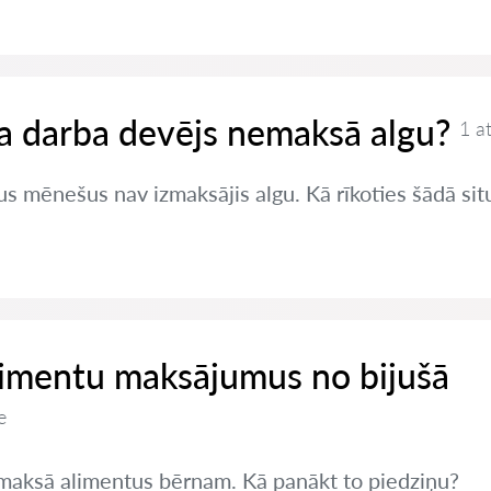
 ja darba devējs nemaksā algu?
1 a
s mēnešus nav izmaksājis algu. Kā rīkoties šādā sit
limentu maksājumus no bijušā
e
nemaksā alimentus bērnam. Kā panākt to piedziņu?