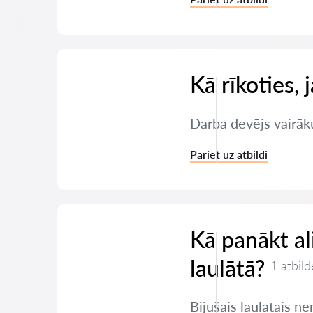
Kā rīkoties,
Darba devējs vairāku
Pāriet uz atbildi
Kā panākt a
laulātā?
1 atbild
Bijušais laulātais 