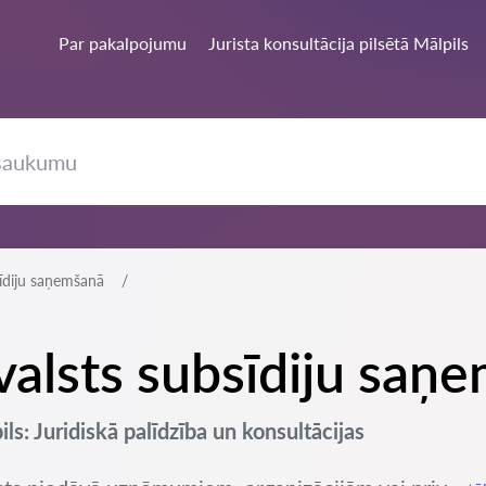
Par pakalpojumu
Jurista konsultācija pilsētā Mālpils
sīdiju saņemšanā
 valsts subsīdiju saņ
ls: Juridiskā palīdzība un konsultācijas