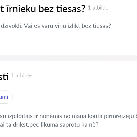
kt īrnieku bez tiesas?
1 atbilde
zīvokli. Vai es varu viņu izlikt bez tiesas?
ti
1 atbilde
jumi
tiesu izpildītājs ir noņēmis no mana konta pirmreizē
i tā drīkst,pēc likuma saprotu ka nè?