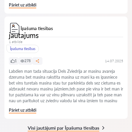
Pāriet uz atbildi
Īpašuma tiesības
jautajums
1 atbilde
Īpašuma tiesības
1
278
14.07.2025
Labdien man tada situacija Dels Zviedrija ar masinu avareja
dzeruma bet masina rakstita masina uz mani ka es ipasniece
bet vins turetais masina stau tur parkinkta dels sez cietuma es
aizbraukt nevaru masinu jaizniem,teh pase pie vina ir bet man ir
tur pazistama ka var uz vinu pilnvaru uzrakstit ja teh pase man
nau un parltukot uz zviedru valodu lai vina izniem to masinu
Pāriet uz atbildi
Visi jautājumi par Īpašuma tiesības