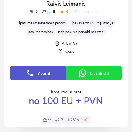
Raivis Leimanis
Stāžs:
23 gadi
Atsauksmes:
5
0 atsauksmju
Vērtējums:
Īpašuma atsavināšanas procesi
Īpašuma tiesību reģistrācija
Īpašuma tiesības
Kopīpašuma pārvaldības strīdi
Advokāts
Cēsis
Zvanīt
Uzrakstīt
Konsultācijas cena
no 100 EU + PVN
77
12
2516