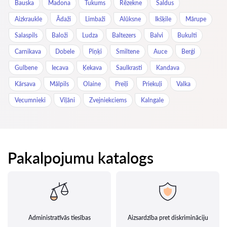
Bauska
Madona
Tukums
Rēzekne
Saldus
Aizkraukle
Ādaži
Limbaži
Alūksne
Ikšķile
Mārupe
Salaspils
Baloži
Ludza
Baltezers
Balvi
Bukulti
Carnikava
Dobele
Piņķi
Smiltene
Auce
Berģi
Gulbene
Iecava
Ķekava
Saulkrasti
Kandava
Kārsava
Mālpils
Olaine
Preiļi
Priekuļi
Valka
Vecumnieki
Viļāni
Zvejniekciems
Kalngale
Pakalpojumu katalogs
Administratīvās tiesības
Aizsardzība pret diskrimināciju