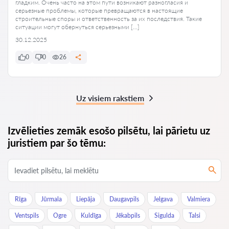
гладким. Очень часто на этом пути возникают разногласия и
серьезные проблемы, которые превращаются в настоящие
строительные споры и ответственность за их последствия. Такие
ситуации могут обернуться серьезными […]
30.12.2025
0
0
26
Uz visiem rakstiem
Izvēlieties zemāk esošo pilsētu, lai pārietu uz
juristiem par šo tēmu:
Rīga
Jūrmala
Liepāja
Daugavpils
Jelgava
Valmiera
Ventspils
Ogre
Kuldīga
Jēkabpils
Sigulda
Talsi