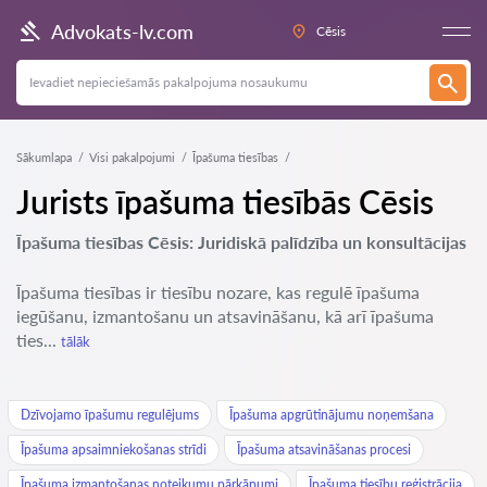
Advokats-lv.com
Cēsis
Sākumlapa
Visi pakalpojumi
Īpašuma tiesības
Jurists īpašuma tiesībās Cēsis
Īpašuma tiesības Cēsis: Juridiskā palīdzība un konsultācijas
Īpašuma tiesības ir tiesību nozare, kas regulē īpašuma
iegūšanu, izmantošanu un atsavināšanu, kā arī īpašuma
ties...
tālāk
Dzīvojamo īpašumu regulējums
Īpašuma apgrūtinājumu noņemšana
Īpašuma apsaimniekošanas strīdi
Īpašuma atsavināšanas procesi
Īpašuma izmantošanas noteikumu pārkāpumi
Īpašuma tiesību reģistrācija