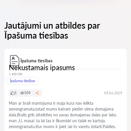
Jautājumi un atbildes par
Īpašuma tiesības
Īpašuma tiesības
Nekustamais ipasums
1 atbilde
Īpašuma tiesības
1
504
05.04.2025
Man ar brali mantojuma ir maja kura nav ielikta
zemesgramata,tatad mums katram pieder viena domajama
dala.Bralis grib atteikties no savas domajamas dalas par labu
man ,t.i. masai .ta lai tas ir likumiski un talak es kartoju
zemesgramatu.Kur mums ir jaiet ,lai to varetu izdarit.Paldies.