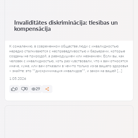
Invaliditātes diskriminācija: tiesības un
kompensācija
К сожалению, в современном обществе люди с инвалидностью
нередко сталкиваются с несправедливостью и барьерами, которые
созданы не природой, а равнодушием или незнанием. Если вы, как
человек с инвалидностью, хоть раз чувствовали, что к вам относятся
иначе, хуже, или вам отказали в чем-то только из-за вашего здоровья
– знайте: это **дискриминация инвалидов**, и закон на вашей […]
1.05.2026
0
0
29