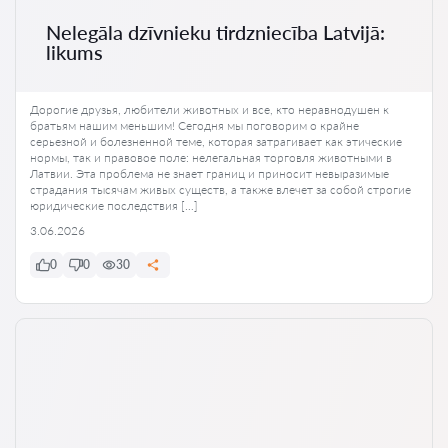
Nelegāla dzīvnieku tirdzniecība Latvijā:
likums
Дорогие друзья, любители животных и все, кто неравнодушен к
братьям нашим меньшим! Сегодня мы поговорим о крайне
серьезной и болезненной теме, которая затрагивает как этические
нормы, так и правовое поле: нелегальная торговля животными в
Латвии. Эта проблема не знает границ и приносит невыразимые
страдания тысячам живых существ, а также влечет за собой строгие
юридические последствия […]
3.06.2026
0
0
30