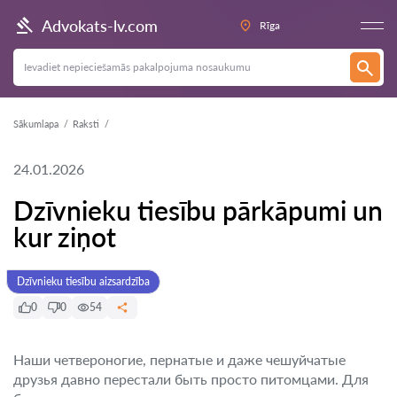
Advokats-lv.com
Rīga
Sākumlapa
Raksti
24.01.2026
Dzīvnieku tiesību pārkāpumi un
kur ziņot
Dzīvnieku tiesību aizsardzība
0
0
54
Наши четвероногие, пернатые и даже чешуйчатые
друзья давно перестали быть просто питомцами. Для