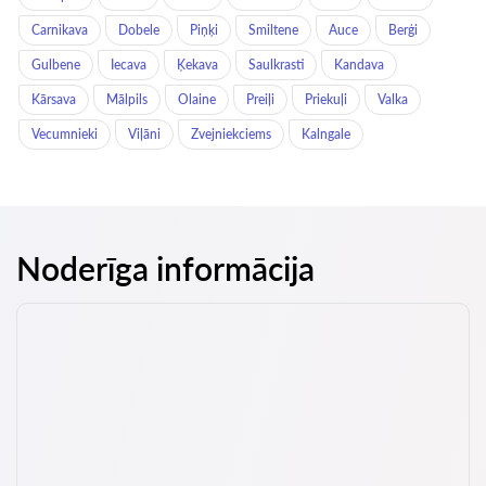
Carnikava
Dobele
Piņķi
Smiltene
Auce
Berģi
Gulbene
Iecava
Ķekava
Saulkrasti
Kandava
Kārsava
Mālpils
Olaine
Preiļi
Priekuļi
Valka
Vecumnieki
Viļāni
Zvejniekciems
Kalngale
Noderīga informācija