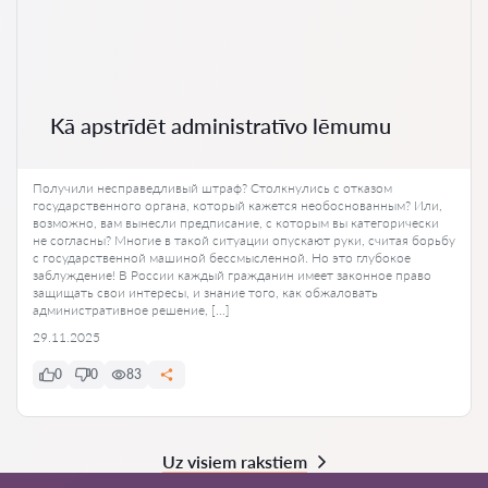
Kā apstrīdēt administratīvo lēmumu
Получили несправедливый штраф? Столкнулись с отказом
государственного органа, который кажется необоснованным? Или,
возможно, вам вынесли предписание, с которым вы категорически
не согласны? Многие в такой ситуации опускают руки, считая борьбу
с государственной машиной бессмысленной. Но это глубокое
заблуждение! В России каждый гражданин имеет законное право
защищать свои интересы, и знание того, как обжаловать
административное решение, […]
29.11.2025
0
0
83
Uz visiem rakstiem