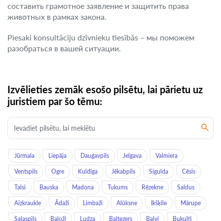
составить грамотное заявление и защитить права
животных в рамках закона.
Piesaki konsultāciju dzīvnieku tiesībās – мы поможем
разобраться в вашей ситуации.
Izvēlieties zemāk esošo pilsētu, lai pārietu uz
juristiem par šo tēmu:
Jūrmala
Liepāja
Daugavpils
Jelgava
Valmiera
Ventspils
Ogre
Kuldīga
Jēkabpils
Sigulda
Cēsis
Talsi
Bauska
Madona
Tukums
Rēzekne
Saldus
Aizkraukle
Ādaži
Limbaži
Alūksne
Ikšķile
Mārupe
Salaspils
Baloži
Ludza
Baltezers
Balvi
Bukulti