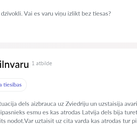
zīvokli. Vai es varu viņu izlikt bez tiesas?
pilnvaru
1 atbilde
 tiesības
uacija dels aizbrauca uz Zviedriju un uzstaisija avar
pasnieks esmu es kas atrodas Latvija dels bija ture
s nodot.Var uztaisit uz cita varda kas atrodas tur pil