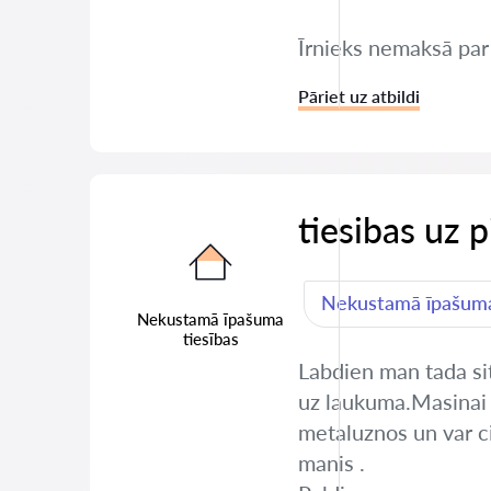
Īrnieks nemaksā par d
Pāriet uz atbildi
tiesibas uz 
Nekustamā īpašuma
Nekustamā īpašuma
tiesības
Labdien man tada sit
uz laukuma.Masinai i
metaluznos un var cit
manis .