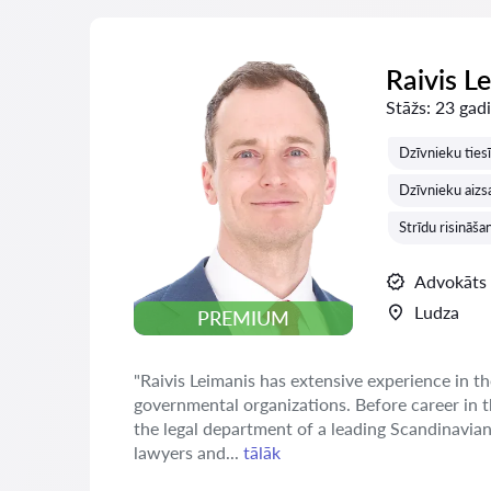
Raivis L
Stāžs:
23 gadi
Dzīvnieku tiesī
Dzīvnieku aizs
Strīdu risināš
Advokāts
Ludza
PREMIUM
"Raivis Leimanis has extensive experience in th
governmental organizations. Before career in 
the legal department of a leading Scandinavia
lawyers and...
tālāk