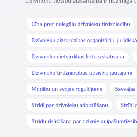
Dzīvnieku tiesību aizsardzība ir nozīmīga t
Cīņa pret nelegālu dzīvnieku tirdzniecību
Dzīvnieku aizsardzības organizāciju juridiskā
Dzīvnieku cietsirdības lietu izskatīšana
Dzīvnieku tirdzniecības tiesiskie jautājumi
Medību un zvejas regulējums
Savvaļas 
Strīdi par dzīvnieku adoptēšanu
Strīdi
Strīdu risināšana par dzīvnieku īpašumtiesī