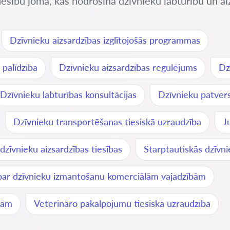
iesību joma, kas nodrošina dzīvnieku labturību un ai
Dzīvnieku aizsardzības izglītojošās programmas
 palīdzība
Dzīvnieku aizsardzības regulējums
Dz
Dzīvnieku labturības konsultācijas
Dzīvnieku patvers
Dzīvnieku transportēšanas tiesiskā uzraudzība
J
dzīvnieku aizsardzības tiesības
Starptautiskās dzīvni
 par dzīvnieku izmantošanu komerciālām vajadzībām
bām
Veterināro pakalpojumu tiesiskā uzraudzība