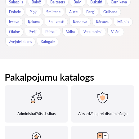
Salaspils
Baloži
Baltezers
Balvi
Bukulti
Carnikava
Dobele
Piņķi
Smiltene
Auce
Berģi
Gulbene
Iecava
Ķekava
Saulkrasti
Kandava
Kārsava
Mālpils
Olaine
Preiļi
Priekuļi
Valka
Vecumnieki
Viļāni
Zvejniekciems
Kalngale
Pakalpojumu katalogs
Administratīvās tiesības
Aizsardzība pret diskrimināciju