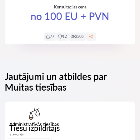
Konsultācijas cena
no 100 EU + PVN
77
12
2505
Jautājumi un atbildes par
Muitas tiesības
Administratīvās tiesības
Tiesu izpildītājs
1 atbilde