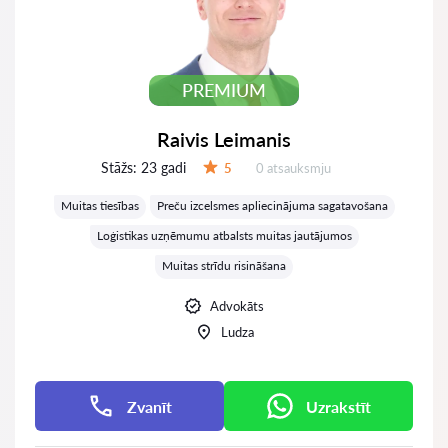
PREMIUM
Raivis Leimanis
Stāžs:
23 gadi
Atsauksmes:
5
0 atsauksmju
Vērtējums:
Muitas tiesības
Preču izcelsmes apliecinājuma sagatavošana
Loģistikas uzņēmumu atbalsts muitas jautājumos
Muitas strīdu risināšana
Advokāts
Ludza
Zvanīt
Uzrakstīt