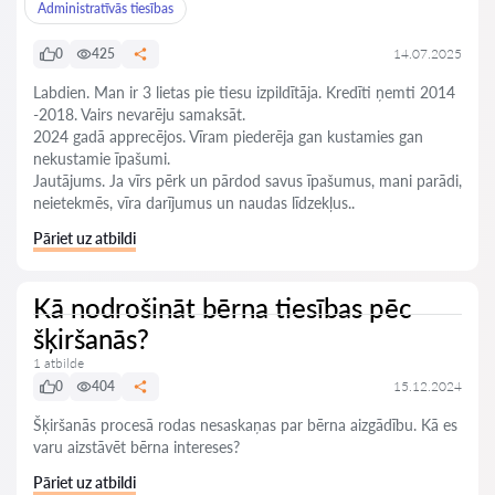
Administratīvās tiesības
0
425
14.07.2025
Labdien. Man ir 3 lietas pie tiesu izpildītāja. Kredīti ņemti 2014
-2018. Vairs nevarēju samaksāt.
2024 gadā apprecējos. Vīram piederēja gan kustamies gan
nekustamie īpašumi.
Jautājums. Ja vīrs pērk un pārdod savus īpašumus, mani parādi,
neietekmēs, vīra darījumus un naudas līdzekļus..
Pāriet uz atbildi
Kā nodrošināt bērna tiesības pēc
šķiršanās?
1 atbilde
0
404
15.12.2024
Šķiršanās procesā rodas nesaskaņas par bērna aizgādību. Kā es
varu aizstāvēt bērna intereses?
Pāriet uz atbildi