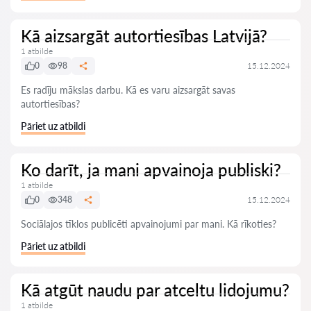
Kā aizsargāt autortiesības Latvijā?
1 atbilde
0
98
15.12.2024
Es radīju mākslas darbu. Kā es varu aizsargāt savas
autortiesības?
Pāriet uz atbildi
Ko darīt, ja mani apvainoja publiski?
1 atbilde
0
348
15.12.2024
Sociālajos tīklos publicēti apvainojumi par mani. Kā rīkoties?
Pāriet uz atbildi
Kā atgūt naudu par atceltu lidojumu?
1 atbilde