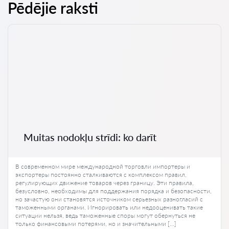
Pēdējie raksti
Muitas nodokļu strīdi: ko darīt
В современном мире международной торговли импортеры и
экспортеры постоянно сталкиваются с комплексом правил,
регулирующих движение товаров через границу. Эти правила,
безусловно, необходимы для поддержания порядка и безопасности,
но зачастую они становятся источником серьезных разногласий с
таможенными органами. Игнорировать или недооценивать такие
ситуации нельзя, ведь таможенные споры могут обернуться не
только финансовыми потерями, но и значительными […]