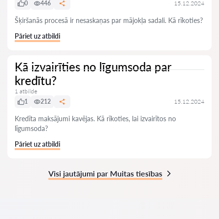
0
446
15.12.2024
Šķiršanās procesā ir nesaskaņas par mājokļa sadali. Kā rīkoties?
Pāriet uz atbildi
Kā izvairīties no līgumsoda par
kredītu?
1 atbilde
1
212
15.12.2024
Kredīta maksājumi kavējas. Kā rīkoties, lai izvairītos no
līgumsoda?
Pāriet uz atbildi
Visi jautājumi par Muitas tiesības