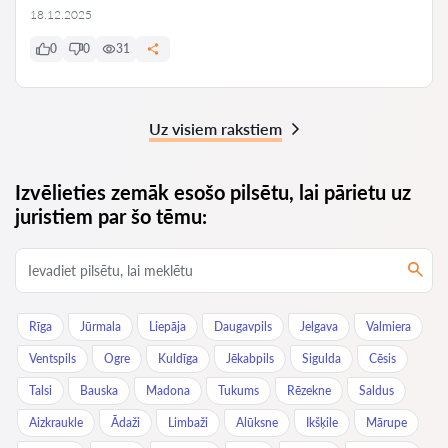
18.12.2025
0
0
31
Uz visiem rakstiem
Izvēlieties zemāk esošo pilsētu, lai pārietu uz
juristiem par šo tēmu:
Rīga
Jūrmala
Liepāja
Daugavpils
Jelgava
Valmiera
Ventspils
Ogre
Kuldīga
Jēkabpils
Sigulda
Cēsis
Talsi
Bauska
Madona
Tukums
Rēzekne
Saldus
Aizkraukle
Ādaži
Limbaži
Alūksne
Ikšķile
Mārupe