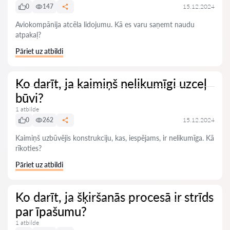
0
147
15.12.2024
Aviokompānija atcēla lidojumu. Kā es varu saņemt naudu
atpakaļ?
Pāriet uz atbildi
Ko darīt, ja kaimiņš nelikumīgi uzceļ
būvi?
1 atbilde
0
262
15.12.2024
Kaimiņš uzbūvējis konstrukciju, kas, iespējams, ir nelikumīga. Kā
rīkoties?
Pāriet uz atbildi
Ko darīt, ja šķiršanās procesā ir strīds
par īpašumu?
1 atbilde