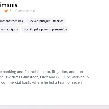
eimanis
Atsauksmes:
5
0 atsauksmju
Vērtējums:
ināšanas tiesības
Sociālo jautājumu tiesības
sas jautājumi
Sociālo pakalpojumu pieejamība
e banking and financial sector, litigation, and non-
the law firms Glimstedt, Ellex and BDO, he worked in
n commercial bank, where he led a team of seven