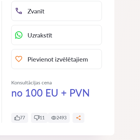
Zvanīt
Uzrakstīt
Pievienot izvēlētajiem
Konsultācijas cena
no 100 EU + PVN
77
11
2493