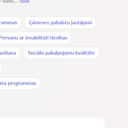
 valst...
tālāk
grammas
Ģimenes pabalstu jautājumi
Personu ar invaliditāti tiesības
rasīšana
Sociālo pakalpojumu kvalitāte
alsta programmas