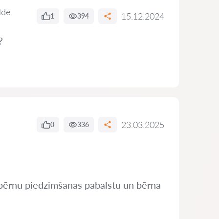
lde
15.12.2024
1
394
?
23.03.2025
0
336
ju bērnu piedzimšanas pabalstu un bērna