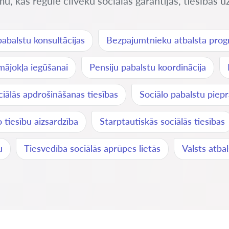
u, kas regulē cilvēku sociālās garantijas, tiesības uz
abalstu konsultācijas
Bezpajumtnieku atbalsta pro
mājokļa iegūšanai
Pensiju pabalstu koordinācija
ciālās apdrošināšanas tiesības
Sociālo pabalstu piep
o tiesību aizsardzība
Starptautiskās sociālās tiesības
u
Tiesvedība sociālās aprūpes lietās
Valsts atb