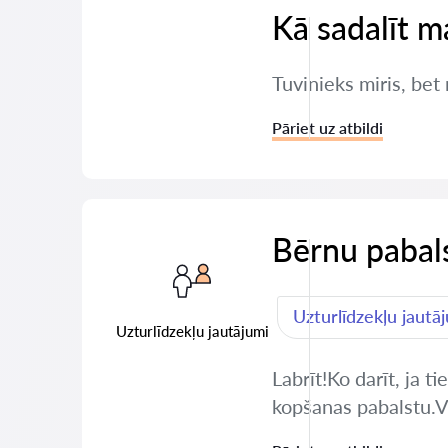
Kā sadalīt m
Tuvinieks miris, bet
Pāriet uz atbildi
Bērnu pabals
Uzturlīdzekļu jautā
Uzturlīdzekļu jautājumi
Labrīt!Ko darīt, ja 
kopšanas pabalstu.Va