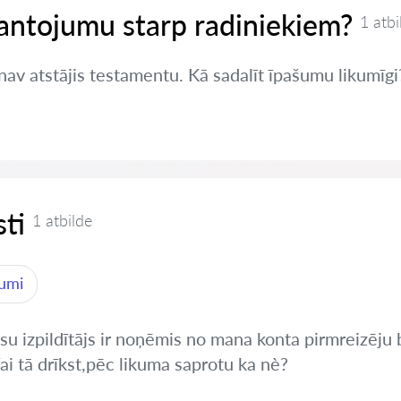
antojumu starp radiniekiem?
1 atbi
 nav atstājis testamentu. Kā sadalīt īpašumu likumīgi
ti
1 atbilde
jumi
tiesu izpildītājs ir noņēmis no mana konta pirmreizē
i tā drīkst,pēc likuma saprotu ka nè?