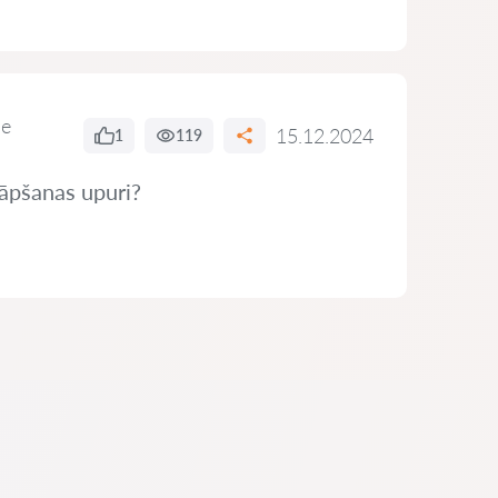
de
15.12.2024
1
119
rāpšanas upuri?