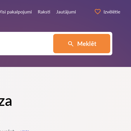
Visi pakalpojumi
Raksti
Jautājumi
Izvēlētie
Meklēt
za