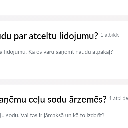
du par atceltu lidojumu?
1 atbilde
a lidojumu. Kā es varu saņemt naudu atpakaļ?
 saņēmu ceļu sodu ārzemēs?
1 atbilde
sodu. Vai tas ir jāmaksā un kā to izdarīt?