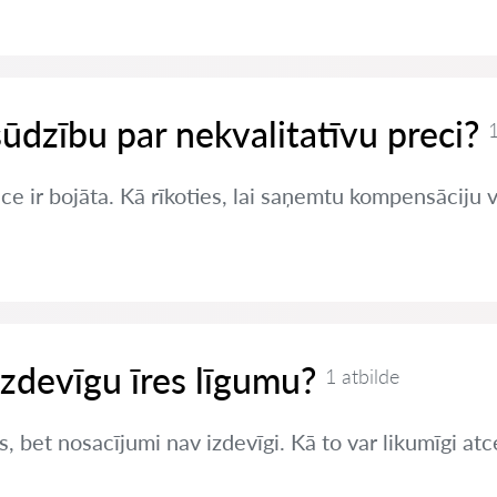
sūdzību par nekvalitatīvu preci?
1
ce ir bojāta. Kā rīkoties, lai saņemtu kompensāciju 
izdevīgu īres līgumu?
1 atbilde
s, bet nosacījumi nav izdevīgi. Kā to var likumīgi atc