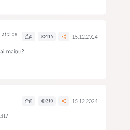
 atbilde
15.12.2024
0
116
vai maiņu?
15.12.2024
0
210
elt?