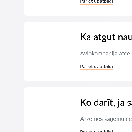
Pāriet uz atbildi
Kā atgūt nau
Aviokompānija atcēl
Pāriet uz atbildi
Ko darīt, ja
Ārzemēs saņēmu ceļu 
Pāriet uz atbildi