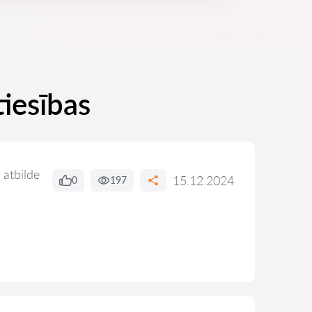
tiesības
 atbilde
15.12.2024
0
197