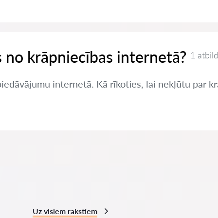
es no krāpniecības internetā?
1 atbil
edāvājumu internetā. Kā rīkoties, lai nekļūtu par k
Uz visiem rakstiem