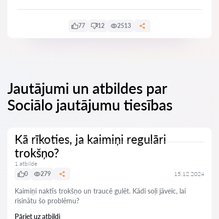
77
12
2513
Jautājumi un atbildes par
Sociālo jautājumu tiesības
Kā rīkoties, ja kaimiņi regulāri
trokšņo?
1 atbilde
0
279
15.12.2024
Kaimiņi naktīs trokšņo un traucē gulēt. Kādi soļi jāveic, lai
risinātu šo problēmu?
Pāriet uz atbildi