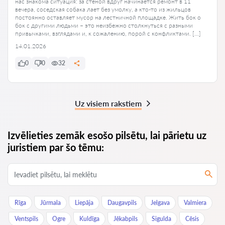
нас знакома ситуация: за стеной вдруг начинается ремонт в 11
вечера, соседская собака лает без умолку, а кто-то из жильцов
постоянно оставляет мусор на лестничной площадке. Жить бок о
бок с другими людьми – это неизбежно столкнуться с разными
привычками, взглядами и, к сожалению, порой с конфликтами. […]
14.01.2026
0
0
32
Uz visiem rakstiem
Izvēlieties zemāk esošo pilsētu, lai pārietu uz
juristiem par šo tēmu:
Rīga
Jūrmala
Liepāja
Daugavpils
Jelgava
Valmiera
Ventspils
Ogre
Kuldīga
Jēkabpils
Sigulda
Cēsis