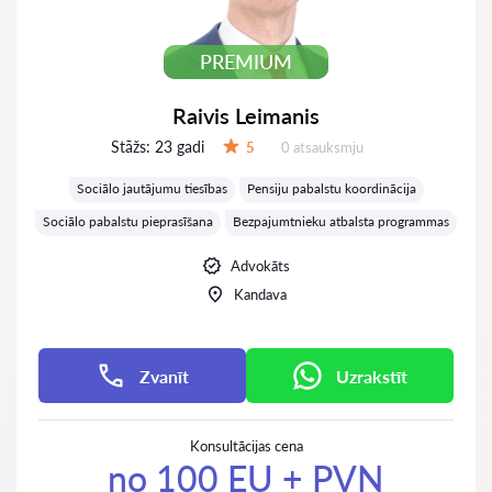
PREMIUM
Raivis Leimanis
Stāžs:
23 gadi
Atsauksmes:
5
0 atsauksmju
Vērtējums:
Sociālo jautājumu tiesības
Pensiju pabalstu koordinācija
Sociālo pabalstu pieprasīšana
Bezpajumtnieku atbalsta programmas
Advokāts
Kandava
Zvanīt
Uzrakstīt
Konsultācijas cena
no 100 EU + PVN