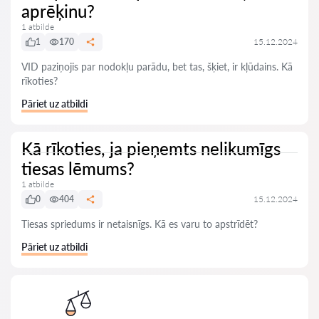
aprēķinu?
1 atbilde
1
170
15.12.2024
VID paziņojis par nodokļu parādu, bet tas, šķiet, ir kļūdains. Kā
rīkoties?
Pāriet uz atbildi
Kā rīkoties, ja pieņemts nelikumīgs
tiesas lēmums?
1 atbilde
0
404
15.12.2024
Tiesas spriedums ir netaisnīgs. Kā es varu to apstrīdēt?
Pāriet uz atbildi