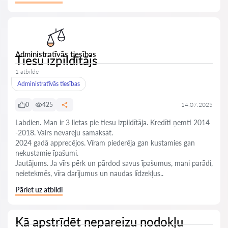
Administratīvās tiesības
Tiesu izpildītājs
1 atbilde
Administratīvās tiesības
0
425
14.07.2025
Labdien. Man ir 3 lietas pie tiesu izpildītāja. Kredīti ņemti 2014
-2018. Vairs nevarēju samaksāt.
2024 gadā apprecējos. Vīram piederēja gan kustamies gan
nekustamie īpašumi.
Jautājums. Ja vīrs pērk un pārdod savus īpašumus, mani parādi,
neietekmēs, vīra darījumus un naudas līdzekļus..
Pāriet uz atbildi
Kā apstrīdēt nepareizu nodokļu