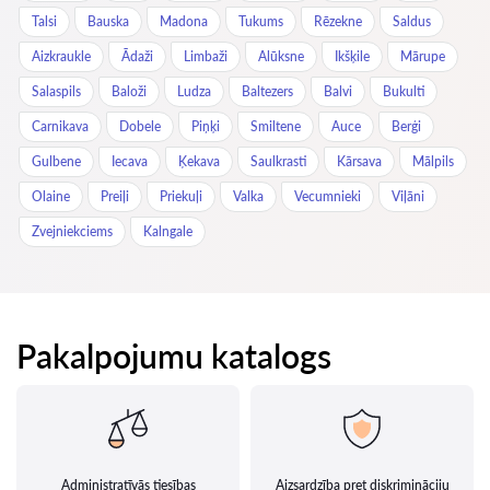
Talsi
Bauska
Madona
Tukums
Rēzekne
Saldus
Aizkraukle
Ādaži
Limbaži
Alūksne
Ikšķile
Mārupe
Salaspils
Baloži
Ludza
Baltezers
Balvi
Bukulti
Carnikava
Dobele
Piņķi
Smiltene
Auce
Berģi
Gulbene
Iecava
Ķekava
Saulkrasti
Kārsava
Mālpils
Olaine
Preiļi
Priekuļi
Valka
Vecumnieki
Viļāni
Zvejniekciems
Kalngale
Pakalpojumu katalogs
Administratīvās tiesības
Aizsardzība pret diskrimināciju