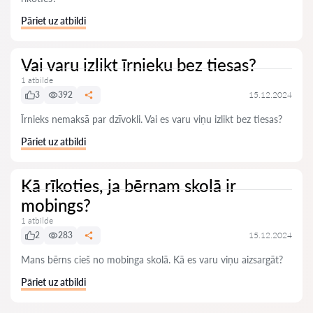
Pāriet uz atbildi
Vai varu izlikt īrnieku bez tiesas?
1 atbilde
3
392
15.12.2024
Īrnieks nemaksā par dzīvokli. Vai es varu viņu izlikt bez tiesas?
Pāriet uz atbildi
Kā rīkoties, ja bērnam skolā ir
mobings?
1 atbilde
2
283
15.12.2024
Mans bērns cieš no mobinga skolā. Kā es varu viņu aizsargāt?
Pāriet uz atbildi