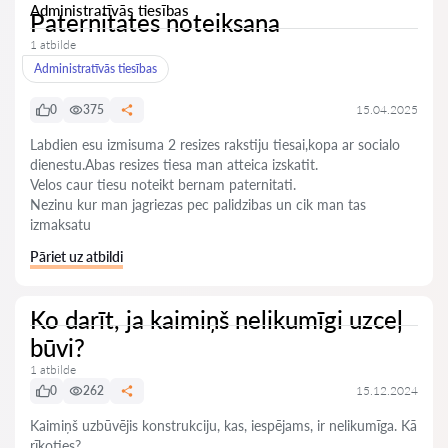
Administratīvās tiesības
Paternitates noteiksana
1 atbilde
Administratīvās tiesības
0
375
15.04.2025
Labdien esu izmisuma 2 resizes rakstiju tiesai,kopa ar socialo
dienestu.Abas resizes tiesa man atteica izskatit.
Velos caur tiesu noteikt bernam paternitati.
Nezinu kur man jagriezas pec palidzibas un cik man tas
izmaksatu
Pāriet uz atbildi
Ko darīt, ja kaimiņš nelikumīgi uzceļ
būvi?
1 atbilde
0
262
15.12.2024
Kaimiņš uzbūvējis konstrukciju, kas, iespējams, ir nelikumīga. Kā
rīkoties?