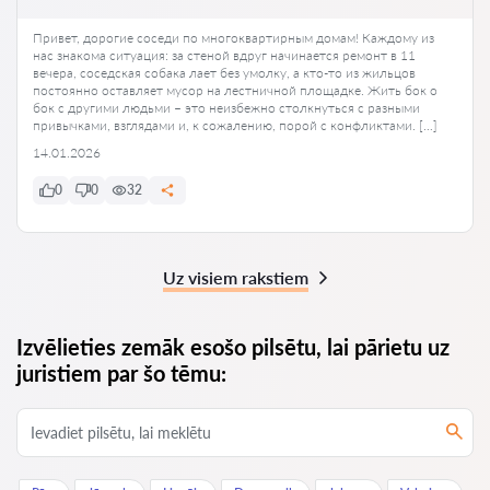
Привет, дорогие соседи по многоквартирным домам! Каждому из
нас знакома ситуация: за стеной вдруг начинается ремонт в 11
вечера, соседская собака лает без умолку, а кто-то из жильцов
постоянно оставляет мусор на лестничной площадке. Жить бок о
бок с другими людьми – это неизбежно столкнуться с разными
привычками, взглядами и, к сожалению, порой с конфликтами. […]
14.01.2026
0
0
32
Uz visiem rakstiem
Izvēlieties zemāk esošo pilsētu, lai pārietu uz
juristiem par šo tēmu: