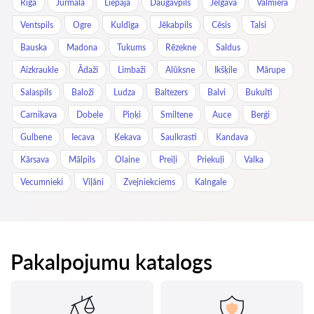
Rīga
Jūrmala
Liepāja
Daugavpils
Jelgava
Valmiera
Ventspils
Ogre
Kuldīga
Jēkabpils
Cēsis
Talsi
Bauska
Madona
Tukums
Rēzekne
Saldus
Aizkraukle
Ādaži
Limbaži
Alūksne
Ikšķile
Mārupe
Salaspils
Baloži
Ludza
Baltezers
Balvi
Bukulti
Carnikava
Dobele
Piņķi
Smiltene
Auce
Berģi
Gulbene
Iecava
Ķekava
Saulkrasti
Kandava
Kārsava
Mālpils
Olaine
Preiļi
Priekuļi
Valka
Vecumnieki
Viļāni
Zvejniekciems
Kalngale
Pakalpojumu katalogs