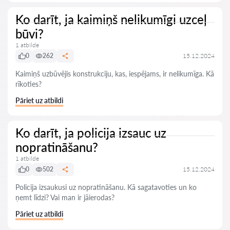
Ko darīt, ja kaimiņš nelikumīgi uzceļ
būvi?
1 atbilde
0
262
15.12.2024
Kaimiņš uzbūvējis konstrukciju, kas, iespējams, ir nelikumīga. Kā
rīkoties?
Pāriet uz atbildi
Ko darīt, ja policija izsauc uz
nopratināšanu?
1 atbilde
0
502
15.12.2024
Policija izsaukusi uz nopratināšanu. Kā sagatavoties un ko
ņemt līdzi? Vai man ir jāierodas?
Pāriet uz atbildi