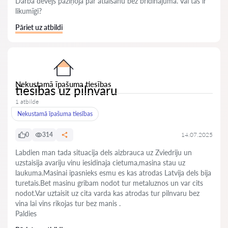
Darba devējs paziņoja par atlaišanu bez brīdinājuma. Vai tas ir
likumīgi?
Pāriet uz atbildi
Nekustamā īpašuma tiesības
tiesibas uz pilnvaru
1 atbilde
Nekustamā īpašuma tiesības
0
314
14.07.2025
Labdien man tada situacija dels aizbrauca uz Zviedriju un
uzstaisija avariju vinu iesidinaja cietuma,masina stau uz
laukuma.Masinai ipasnieks esmu es kas atrodas Latvija dels bija
turetais.Bet masinu gribam nodot tur metaluznos un var cits
nodot.Var uztaisit uz cita varda kas atrodas tur pilnvaru bez
vina lai vins rikojas tur bez manis .
Paldies