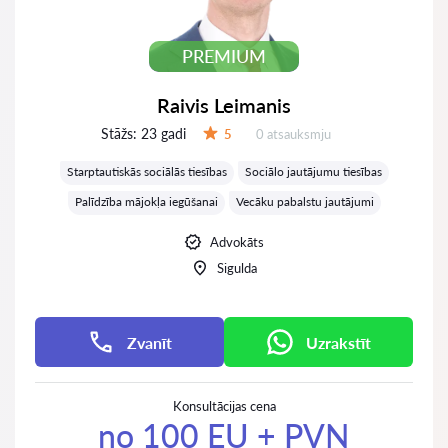
PREMIUM
Raivis Leimanis
Stāžs:
23 gadi
Atsauksmes:
5
0 atsauksmju
Vērtējums:
Starptautiskās sociālās tiesības
Sociālo jautājumu tiesības
Palīdzība mājokļa iegūšanai
Vecāku pabalstu jautājumi
Advokāts
Sigulda
Zvanīt
Uzrakstīt
Konsultācijas cena
no 100 EU + PVN