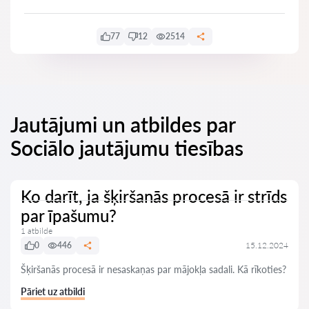
77
12
2514
Jautājumi un atbildes par
Sociālo jautājumu tiesības
Ko darīt, ja šķiršanās procesā ir strīds
par īpašumu?
1 atbilde
0
446
15.12.2024
Šķiršanās procesā ir nesaskaņas par mājokļa sadali. Kā rīkoties?
Pāriet uz atbildi