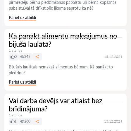
pirmreizēju bērnu piedzimšanas pabalstu un bērna kopšanas
pabalstu.Vai tā drīkst,pēc likuma saprotu ka nè?
Pāriet uz atbildi
Kā panākt alimentu maksājumus no
bijušā laulātā?
1 atbilde
0
343
15.12.2024
Bijušais laulātais nemaksā alimentus bērnam. Kā panākt to
piedziņu?
Pāriet uz atbildi
Vai darba devējs var atlaist bez
brīdinājuma?
1 atbilde
1
260
15.12.2024