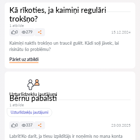
Kā rīkoties, ja kaimiņi regulāri
trokšņo?
1 atbilde
0
279
15.12.2024
Kaimiņi naktīs trokšņo un traucē gulēt. Kādi soļi jāveic, lai
risinātu šo problēmu?
Pāriet uz atbildi
Uzturlīdzekļu jautājumi
Bērnu pabalsti
1 atbilde
Uzturlīdzekļu jautājumi
0
337
23.03.2025
Labrīt!Ko darīt, ja tiesu izpildītājs ir noņēmis no mana konta