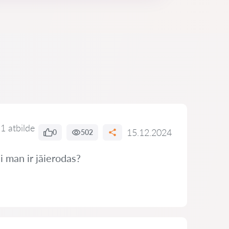
1 atbilde
15.12.2024
0
502
i man ir jāierodas?