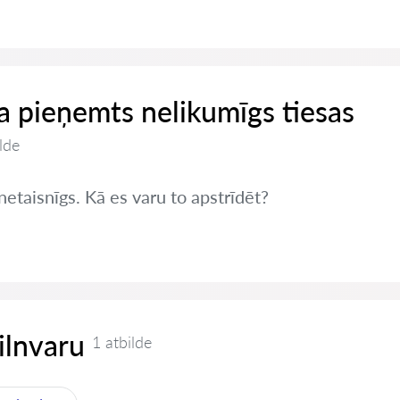
 ja pieņemts nelikumīgs tiesas
lde
netaisnīgs. Kā es varu to apstrīdēt?
pilnvaru
1 atbilde