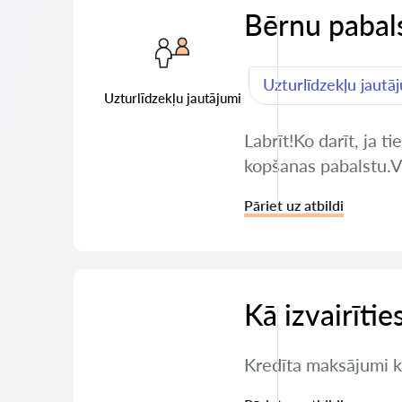
Bērnu pabals
Uzturlīdzekļu jautā
Uzturlīdzekļu jautājumi
Labrīt!Ko darīt, ja 
kopšanas pabalstu.Va
Pāriet uz atbildi
Kā izvairīti
Kredīta maksājumi ka