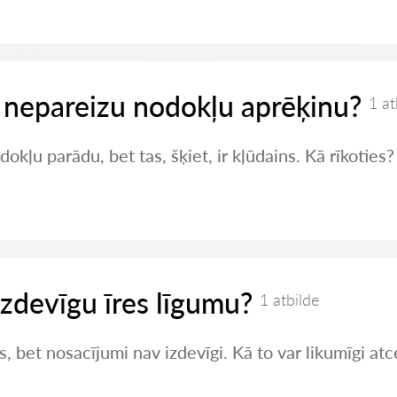
 nepareizu nodokļu aprēķinu?
1 at
okļu parādu, bet tas, šķiet, ir kļūdains. Kā rīkoties?
izdevīgu īres līgumu?
1 atbilde
s, bet nosacījumi nav izdevīgi. Kā to var likumīgi atc