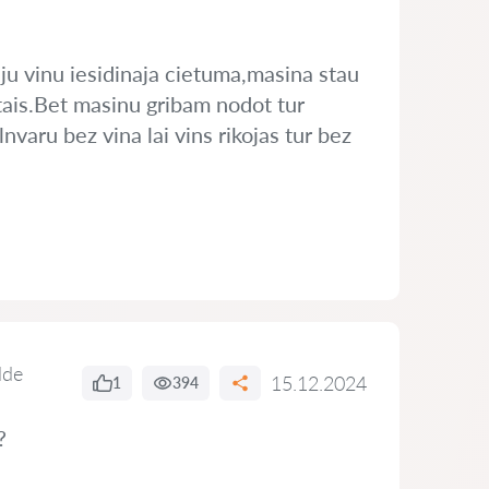
iju vinu iesidinaja cietuma,masina stau
tais.Bet masinu gribam nodot tur
nvaru bez vina lai vins rikojas tur bez
lde
15.12.2024
1
394
?