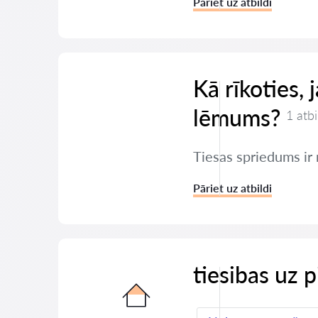
Pāriet uz atbildi
Kā rīkoties,
lēmums?
1 atbi
Tiesas spriedums ir 
Pāriet uz atbildi
tiesibas uz 