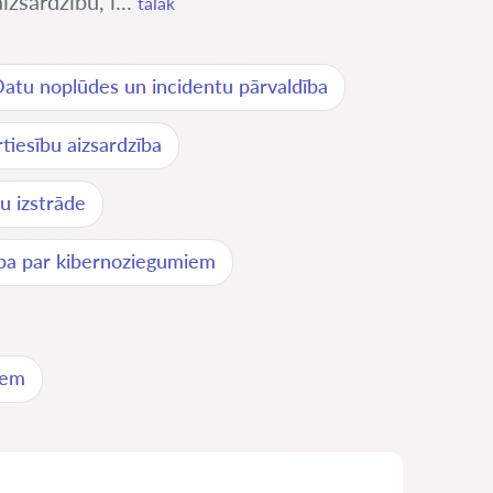
izsardzību, i...
tālāk
atu noplūdes un incidentu pārvaldība
tiesību aizsardzība
ju izstrāde
ība par kibernoziegumiem
iem