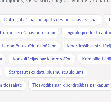
autājumus, kas saistīti ar digitālo vidi, tostarp datu a
Datu glabāšanas un apstrādes tiesiskās prasības
D
atformu lietošanas noteikumi
Digitālo produktu autor
eta domēnu strīdu risināšana
Kiberdrošības stratēģi
ba
Konsultācijas par kiberdrošību
Kriminālatbild
Starptautisko datu plūsmu regulējums
m tiešsaistē
Tiesvedība par kiberdrošības pārkāpum