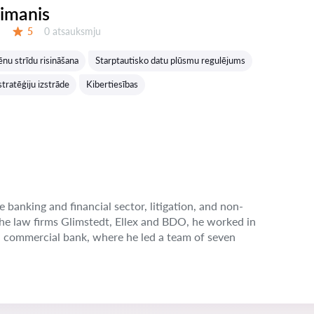
eimanis
Atsauksmes:
5
0 atsauksmju
Vērtējums:
nu strīdu risināšana
Starptautisko datu plūsmu regulējums
tratēģiju izstrāde
Kibertiesības
e banking and financial sector, litigation, and non-
the law firms Glimstedt, Ellex and BDO, he worked in
n commercial bank, where he led a team of seven