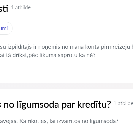
ti
1 atbilde
jumi
tiesu izpildītājs ir noņēmis no mana konta pirmreizē
i tā drīkst,pēc likuma saprotu ka nè?
es no līgumsoda par kredītu?
1 atbild
vējas. Kā rīkoties, lai izvairītos no līgumsoda?