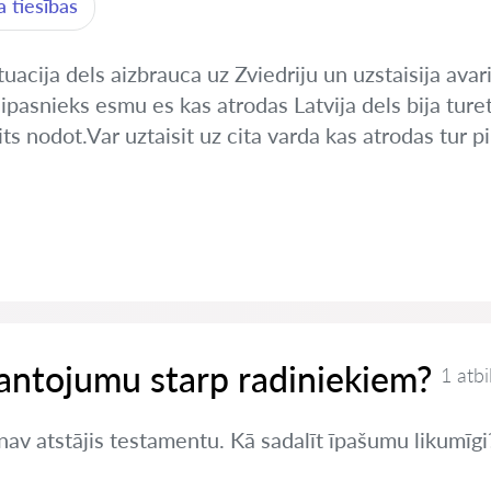
 tiesības
uacija dels aizbrauca uz Zviedriju un uzstaisija avar
pasnieks esmu es kas atrodas Latvija dels bija ture
s nodot.Var uztaisit uz cita varda kas atrodas tur pil
antojumu starp radiniekiem?
1 atbi
 nav atstājis testamentu. Kā sadalīt īpašumu likumīgi