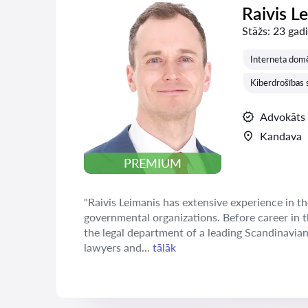
Raivis L
Stāžs:
23 gadi
Interneta domē
Kiberdrošības s
Advokāts
Kandava
PREMIUM
"Raivis Leimanis has extensive experience in th
governmental organizations. Before career in 
the legal department of a leading Scandinavia
lawyers and...
tālāk