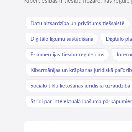
Kibertiesības ir tiesību nozare, kas regulē j
Datu aizsardzība un privātums tiešsaistē
Digitālo līgumu sastādīšana
Digitālo pl
E-komercijas tiesību regulējums
Intern
Kibermānijas un krāpšanas juridiskā palīdzī
Sociālo tīklu lietošanas juridiskā uzraudzība
Strīdi par intelektuālā īpašuma pārkāpumie