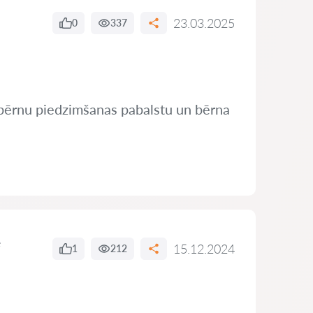
23.03.2025
0
337
ju bērnu piedzimšanas pabalstu un bērna
e
15.12.2024
1
212