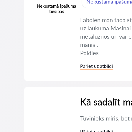
Nekustamā īpašuma
Nekustamā īpašuma
tiesības
Labdien man tada sit
uz laukuma.Masinai i
metaluznos un var cit
manis .
Paldies
Pāriet uz atbildi
Kā sadalīt m
Tuvinieks miris, bet
Pāriet uz atbildi