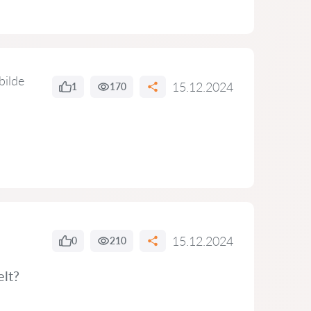
bilde
15.12.2024
1
170
15.12.2024
0
210
elt?