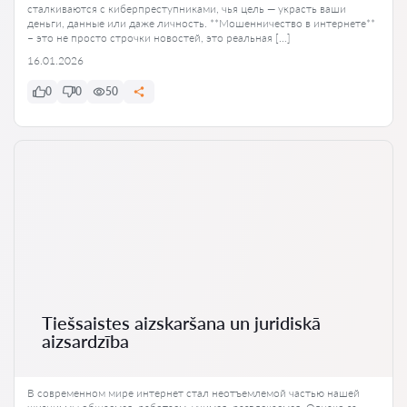
сталкиваются с киберпреступниками, чья цель — украсть ваши
деньги, данные или даже личность. **Мошенничество в интернете**
– это не просто строчки новостей, это реальная […]
16.01.2026
0
0
50
Tiešsaistes aizskaršana un juridiskā
aizsardzība
В современном мире интернет стал неотъемлемой частью нашей