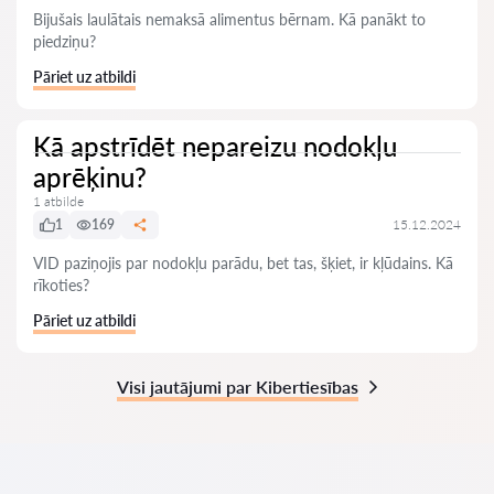
Bijušais laulātais nemaksā alimentus bērnam. Kā panākt to
piedziņu?
Pāriet uz atbildi
Kā apstrīdēt nepareizu nodokļu
aprēķinu?
1 atbilde
1
169
15.12.2024
VID paziņojis par nodokļu parādu, bet tas, šķiet, ir kļūdains. Kā
rīkoties?
Pāriet uz atbildi
Visi jautājumi par Kibertiesības