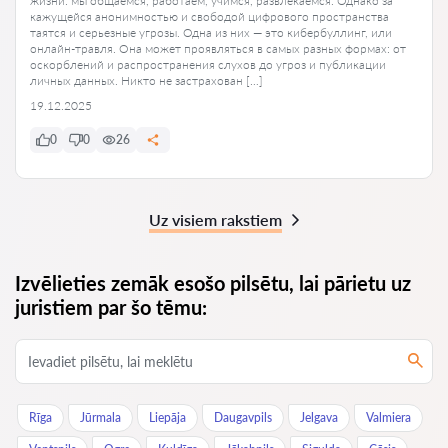
жизни: мы общаемся, работаем, учимся, развлекаемся. Однако за
кажущейся анонимностью и свободой цифрового пространства
таятся и серьезные угрозы. Одна из них — это кибербуллинг, или
онлайн-травля. Она может проявляться в самых разных формах: от
оскорблений и распространения слухов до угроз и публикации
личных данных. Никто не застрахован […]
19.12.2025
0
0
26
Uz visiem rakstiem
Izvēlieties zemāk esošo pilsētu, lai pārietu uz
juristiem par šo tēmu:
Rīga
Jūrmala
Liepāja
Daugavpils
Jelgava
Valmiera