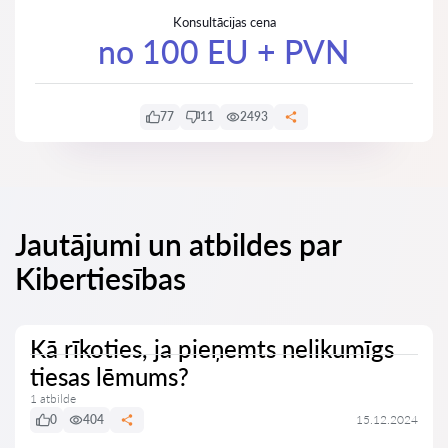
Konsultācijas cena
no 100 EU + PVN
77
11
2493
Jautājumi un atbildes par
Kibertiesības
Kā rīkoties, ja pieņemts nelikumīgs
tiesas lēmums?
1 atbilde
0
404
15.12.2024