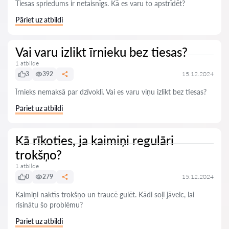
Tiesas spriedums ir netaisnīgs. Kā es varu to apstrīdēt?
Pāriet uz atbildi
Vai varu izlikt īrnieku bez tiesas?
1 atbilde
3
392
15.12.2024
Īrnieks nemaksā par dzīvokli. Vai es varu viņu izlikt bez tiesas?
Pāriet uz atbildi
Kā rīkoties, ja kaimiņi regulāri
trokšņo?
1 atbilde
0
279
15.12.2024
Kaimiņi naktīs trokšņo un traucē gulēt. Kādi soļi jāveic, lai
risinātu šo problēmu?
Pāriet uz atbildi