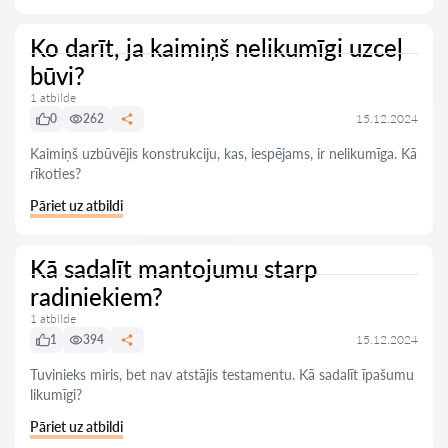
Ko darīt, ja kaimiņš nelikumīgi uzceļ
būvi?
1 atbilde
0
262
15.12.2024
Kaimiņš uzbūvējis konstrukciju, kas, iespējams, ir nelikumīga. Kā
rīkoties?
Pāriet uz atbildi
Kā sadalīt mantojumu starp
radiniekiem?
1 atbilde
1
394
15.12.2024
Tuvinieks miris, bet nav atstājis testamentu. Kā sadalīt īpašumu
likumīgi?
Pāriet uz atbildi