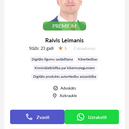
PREMIUM
Raivis Leimanis
Stāžs:
23 gadi
Atsauksmes:
5
0 atsauksmju
Vērtējums:
Digitālo līgumu sastādīšana
Kibertiesības
Kriminālatbildība par kibernoziegumiem
Digitālo produktu autortiesību aizsardzība
Advokāts
Aizkraukle
Zvanīt
Uzrakstīt