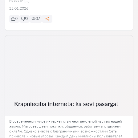
новости […]
22.01.2026
0
0
37
Krāpniecība internetā: kā sevi pasargāt
В современном мире интернет стал неотъемлемой частью нашей
жизни. Мы совершаем покупки, общаемся, работаем и отдыхаем
онлайн. Однако вместе с безграничными возможностями Сеть
принесла и новые угрозы. Каждый день миллионы пользователей