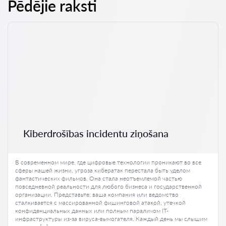
Pēdējie raksti
Kiberdrošības incidentu ziņošana
В современном мире, где цифровые технологии проникают во все
сферы нашей жизни, угроза кибератак перестала быть уделом
фантастических фильмов. Она стала неотъемлемой частью
повседневной реальности для любого бизнеса и государственной
организации. Представьте: ваша компания или ведомство
сталкивается с массированной фишинговой атакой, утечкой
конфиденциальных данных или полным параличом IT-
инфраструктуры из-за вируса-вымогателя. Каждый день мы слышим