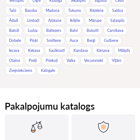
Ventspils
Ogre
Kuldīga
Jēkabpils
Sigulda
Cēsis
Talsi
Bauska
Madona
Tukums
Rēzekne
Saldus
Ādaži
Limbaži
Alūksne
Ikšķile
Mārupe
Salaspils
Baloži
Ludza
Baltezers
Balvi
Bukulti
Carnikava
Dobele
Piņķi
Smiltene
Auce
Berģi
Gulbene
Iecava
Ķekava
Saulkrasti
Kandava
Kārsava
Mālpils
Olaine
Preiļi
Priekuļi
Valka
Vecumnieki
Viļāni
Zvejniekciems
Kalngale
Pakalpojumu katalogs