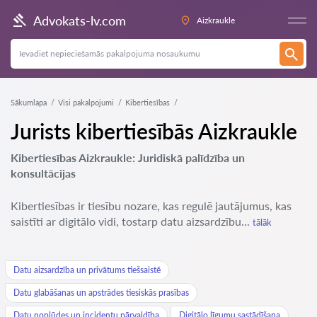
Advokats-lv.com
Aizkraukle
Sākumlapa
Visi pakalpojumi
Kibertiesības
Jurists kibertiesībās Aizkraukle
Kibertiesības Aizkraukle: Juridiskā palīdzība un
konsultācijas
Kibertiesības ir tiesību nozare, kas regulē jautājumus, kas
saistīti ar digitālo vidi, tostarp datu aizsardzību...
tālāk
Datu aizsardzība un privātums tiešsaistē
Datu glabāšanas un apstrādes tiesiskās prasības
Datu noplūdes un incidentu pārvaldība
Digitālo līgumu sastādīšana