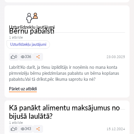
Uzturlīdzekļu jautājumi
Bērnu pabalsti
1 atbilde
Uzturlīdzekļu jautājumi
0
336
23.03.2025
Labrīt!Ko darīt, ja tiesu izpildītājs ir noņēmis no mana konta
pirmreizēju bērnu piedzimšanas pabalstu un bērna kopšanas
pabalstu.Vai tā drīkst,pēc likuma saprotu ka nè?
Pāriet uz atbildi
Kā panākt alimentu maksājumus no
bijušā laulātā?
1 atbilde
0
343
15.12.2024