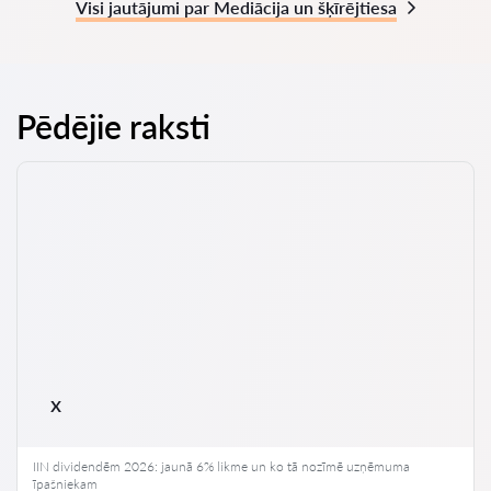
Visi jautājumi par Mediācija un šķīrējtiesa
Pēdējie raksti
x
IIN dividendēm 2026: jaunā 6% likme un ko tā nozīmē uzņēmuma
īpašniekam