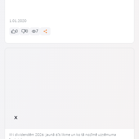
1.01.2020
0
0
7
x
IIN dividendēm 2026: jaunā 6% likme un ko tā nozīmē uzņēmuma