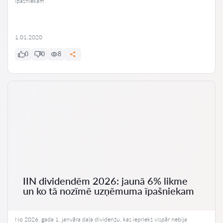
īpašniekam
1.01.2020
0
0
8
IIN dividendēm 2026: jaunā 6% likme
un ko tā nozīmē uzņēmuma īpašniekam
No 2026. gada 1. janvāra daļa dividenžu, kas iepriekš vispār nebija