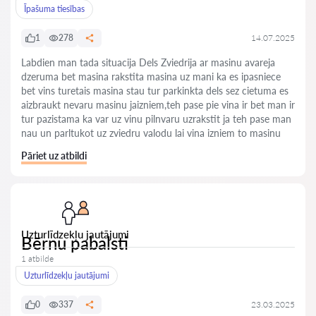
Īpašuma tiesības
1
278
14.07.2025
Labdien man tada situacija Dels Zviedrija ar masinu avareja
dzeruma bet masina rakstita masina uz mani ka es ipasniece
bet vins turetais masina stau tur parkinkta dels sez cietuma es
aizbraukt nevaru masinu jaizniem,teh pase pie vina ir bet man ir
tur pazistama ka var uz vinu pilnvaru uzrakstit ja teh pase man
nau un parltukot uz zviedru valodu lai vina izniem to masinu
Pāriet uz atbildi
Uzturlīdzekļu jautājumi
Bērnu pabalsti
1 atbilde
Uzturlīdzekļu jautājumi
0
337
23.03.2025