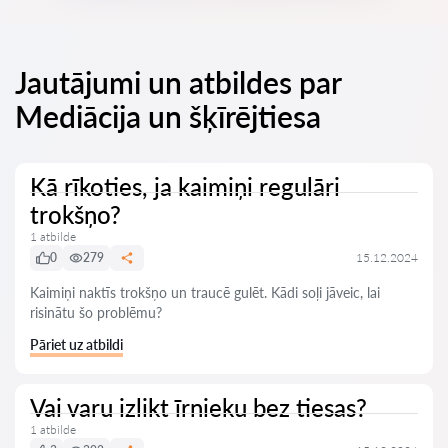
Jautājumi un atbildes par
Mediācija un šķīrējtiesa
Kā rīkoties, ja kaimiņi regulāri
trokšņo?
1 atbilde
0
279
15.12.2024
Kaimiņi naktīs trokšņo un traucē gulēt. Kādi soļi jāveic, lai
risinātu šo problēmu?
Pāriet uz atbildi
Vai varu izlikt īrnieku bez tiesas?
1 atbilde