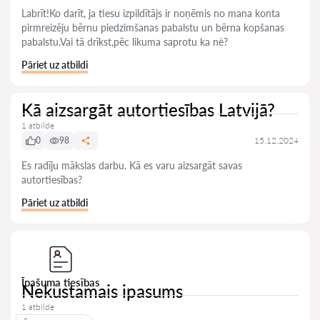
Labrīt!Ko darīt, ja tiesu izpildītājs ir noņēmis no mana konta
pirmreizēju bērnu piedzimšanas pabalstu un bērna kopšanas
pabalstu.Vai tā drīkst,pēc likuma saprotu ka nè?
Pāriet uz atbildi
Kā aizsargāt autortiesības Latvijā?
1 atbilde
0
98
15.12.2024
Es radīju mākslas darbu. Kā es varu aizsargāt savas
autortiesības?
Pāriet uz atbildi
Īpašuma tiesības
Nekustamais ipasums
1 atbilde