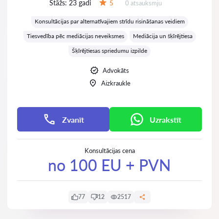
Stāžs:
23 gadi
Atsauksmes:
5
0 atsauksmju
Vērtējums:
Konsultācijas par alternatīvajiem strīdu risināšanas veidiem
Tiesvedība pēc mediācijas neveiksmes
Mediācija un šķīrējtiesa
Šķīrējtiesas spriedumu izpilde
Advokāts
Aizkraukle
Zvanīt
Uzrakstīt
Konsultācijas cena
no 100 EU + PVN
77
12
2517