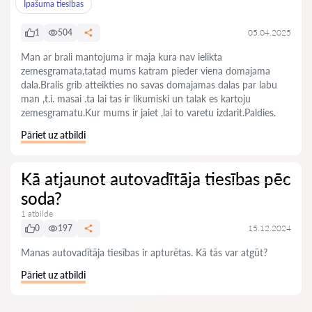
Īpašuma tiesības
1
504
05.04.2025
Man ar brali mantojuma ir maja kura nav ielikta
zemesgramata,tatad mums katram pieder viena domajama
dala.Bralis grib atteikties no savas domajamas dalas par labu
man ,t.i. masai .ta lai tas ir likumiski un talak es kartoju
zemesgramatu.Kur mums ir jaiet ,lai to varetu izdarit.Paldies.
Pāriet uz atbildi
Kā atjaunot autovadītāja tiesības pēc
soda?
1 atbilde
0
197
15.12.2024
Manas autovadītāja tiesības ir apturētas. Kā tās var atgūt?
Pāriet uz atbildi