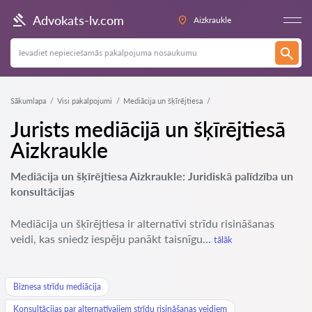
Advokats-lv.com
Aizkraukle
Sākumlapa
Visi pakalpojumi
Mediācija un šķīrējtiesa
Jurists mediācijā un šķīrējtiesā
Aizkraukle
Mediācija un šķīrējtiesa Aizkraukle: Juridiskā palīdzība un
konsultācijas
Mediācija un šķīrējtiesa ir alternatīvi strīdu risināšanas
veidi, kas sniedz iespēju panākt taisnīgu...
tālāk
Biznesa strīdu mediācija
Konsultācijas par alternatīvajiem strīdu risināšanas veidiem