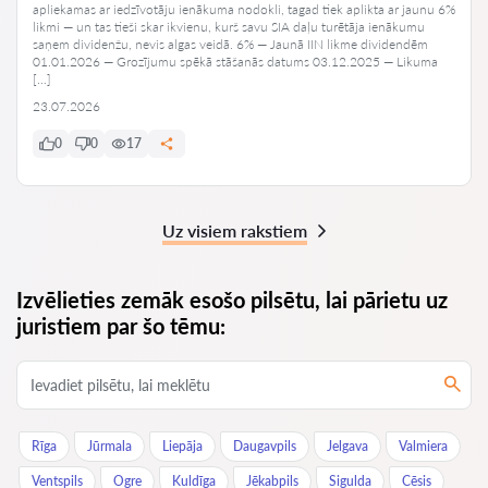
apliekamas ar iedzīvotāju ienākuma nodokli, tagad tiek aplikta ar jaunu 6%
likmi — un tas tieši skar ikvienu, kurš savu SIA daļu turētāja ienākumu
saņem dividenžu, nevis algas veidā. 6% — Jaunā IIN likme dividendēm
01.01.2026 — Grozījumu spēkā stāšanās datums 03.12.2025 — Likuma
[…]
23.07.2026
0
0
17
Uz visiem rakstiem
Izvēlieties zemāk esošo pilsētu, lai pārietu uz
juristiem par šo tēmu:
Rīga
Jūrmala
Liepāja
Daugavpils
Jelgava
Valmiera
Ventspils
Ogre
Kuldīga
Jēkabpils
Sigulda
Cēsis