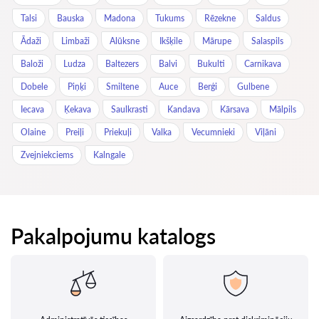
Talsi
Bauska
Madona
Tukums
Rēzekne
Saldus
Ādaži
Limbaži
Alūksne
Ikšķile
Mārupe
Salaspils
Baloži
Ludza
Baltezers
Balvi
Bukulti
Carnikava
Dobele
Piņķi
Smiltene
Auce
Berģi
Gulbene
Iecava
Ķekava
Saulkrasti
Kandava
Kārsava
Mālpils
Olaine
Preiļi
Priekuļi
Valka
Vecumnieki
Viļāni
Zvejniekciems
Kalngale
Pakalpojumu katalogs