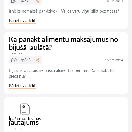
3
392
15.12.2024
Īrnieks nemaksā par dzīvokli. Vai es varu viņu izlikt bez tiesas?
Pāriet uz atbildi
Kā panākt alimentu maksājumus no
bijušā laulātā?
1 atbilde
0
343
15.12.2024
Bijušais laulātais nemaksā alimentus bērnam. Kā panākt to
piedziņu?
Pāriet uz atbildi
Īpašuma tiesības
jautajums
1 atbilde