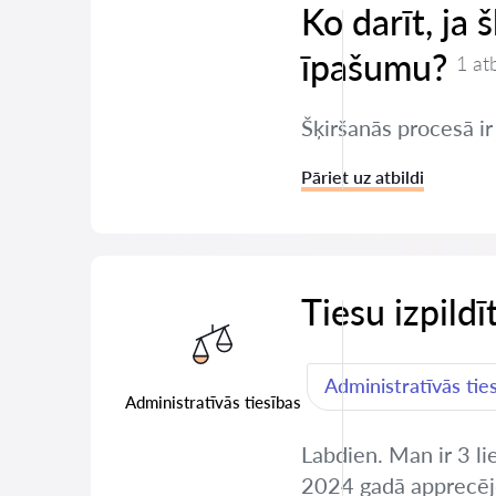
Ko darīt, ja 
īpašumu?
1 at
Šķiršanās procesā ir
Pāriet uz atbildi
Tiesu izpildī
Administratīvās tie
Administratīvās tiesības
Labdien. Man ir 3 li
2024 gadā apprecējo