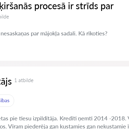
šķiršanās procesā ir strīds par
bilde
 nesaskaņas par mājokļa sadali. Kā rīkoties?
tājs
1 atbilde
sības
etas pie tiesu izpildītāja. Kredīti ņemti 2014 -2018.
s. Vīram piederēja gan kustamies gan nekustamie 