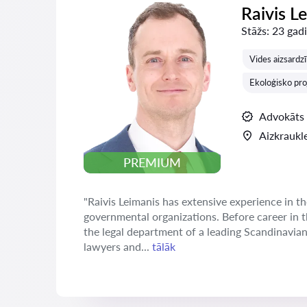
Raivis L
Stāžs:
23 gadi
Vides aizsardz
Ekoloģisko proj
Advokāts
Aizkraukl
PREMIUM
"Raivis Leimanis has extensive experience in th
governmental organizations. Before career in 
the legal department of a leading Scandinavia
lawyers and...
tālāk