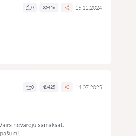
15.12.2024
0
446
14.07.2025
0
425
 Vairs nevarēju samaksāt.
īpašumi.