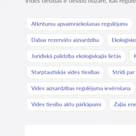
Vides tiesības ir tiesību nozare, kas regul
Atkritumu apsaimniekošanas regulējums
Dabas rezervātu aizsardzība
Ekoloģisk
Juridiskā palīdzība ekoloģiskajās lietās
Starptautiskās vides tiesības
Strīdi pa
Vides aizsardzības regulējuma ievērošana
Vides tiesību aktu pārkāpumi
Zaļās ene