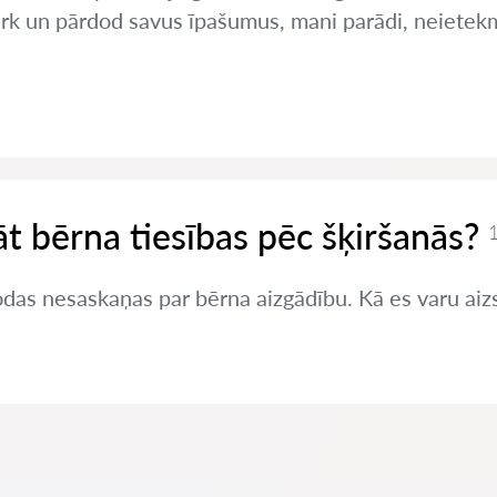
pērk un pārdod savus īpašumus, mani parādi, neietek
t bērna tiesības pēc šķiršanās?
1
odas nesaskaņas par bērna aizgādību. Kā es varu aiz