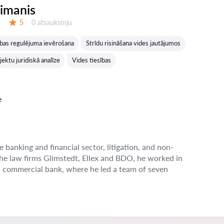
eimanis
Atsauksmes:
5
0 atsauksmju
Vērtējums:
ības regulējuma ievērošana
Strīdu risināšana vides jautājumos
ektu juridiskā analīze
Vides tiesības
e
e banking and financial sector, litigation, and non-
the law firms Glimstedt, Ellex and BDO, he worked in
n commercial bank, where he led a team of seven