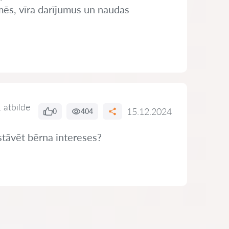
mēs, vīra darījumus un naudas
 atbilde
15.12.2024
0
404
stāvēt bērna intereses?