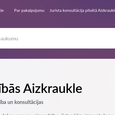
le
Par pakalpojumu
Jurista konsultācija pilsētā Aizkraukl
sībās Aizkraukle
ība un konsultācijas