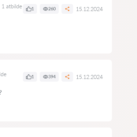
1 atbilde
15.12.2024
1
260
lde
15.12.2024
1
394
?