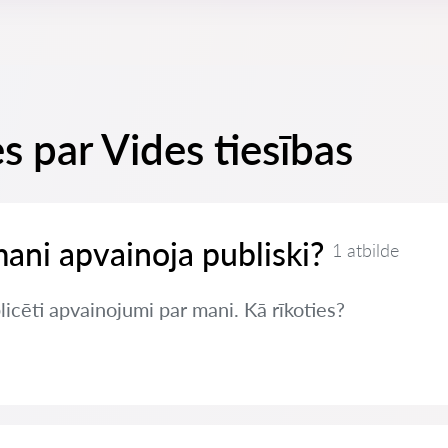
s par Vides tiesības
mani apvainoja publiski?
1 atbilde
blicēti apvainojumi par mani. Kā rīkoties?