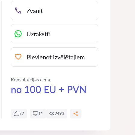
Zvanīt
Uzrakstīt
Pievienot izvēlētajiem
Konsultācijas cena
no 100 EU + PVN
77
11
2493