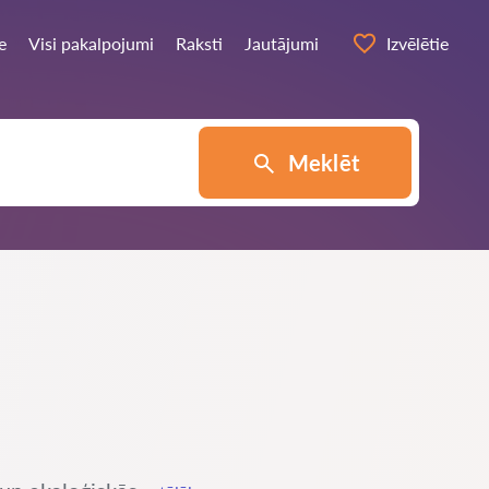
e
Visi pakalpojumi
Raksti
Jautājumi
Izvēlētie
Meklēt