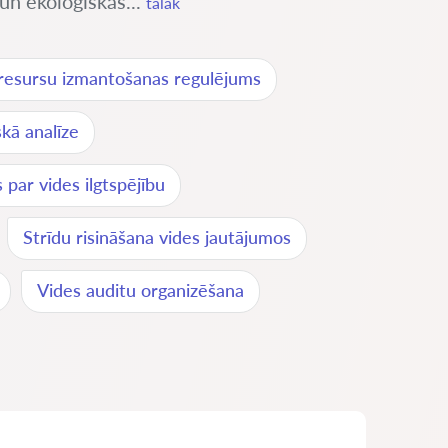
 un ekoloģiskās...
tālāk
resursu izmantošanas regulējums
skā analīze
 par vides ilgtspējību
Strīdu risināšana vides jautājumos
Vides auditu organizēšana