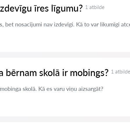
izdevīgu īres līgumu?
1 atbilde
s, bet nosacījumi nav izdevīgi. Kā to var likumīgi atc
 ja bērnam skolā ir mobings?
1 atbild
mobinga skolā. Kā es varu viņu aizsargāt?