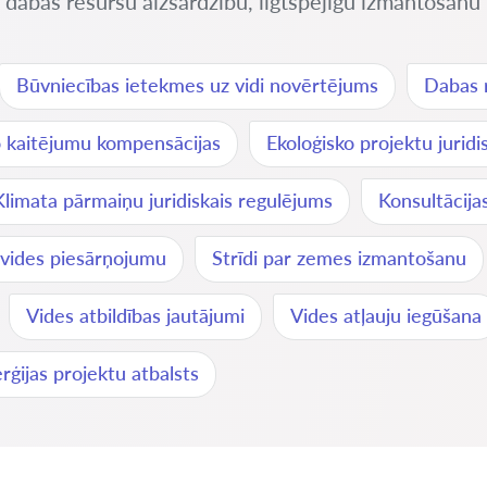
ē dabas resursu aizsardzību, ilgtspējīgu izmantošanu
Būvniecības ietekmes uz vidi novērtējums
Dabas 
o kaitējumu kompensācijas
Ekoloģisko projektu juridi
Klimata pārmaiņu juridiskais regulējums
Konsultācijas
r vides piesārņojumu
Strīdi par zemes izmantošanu
Vides atbildības jautājumi
Vides atļauju iegūšana
rģijas projektu atbalsts