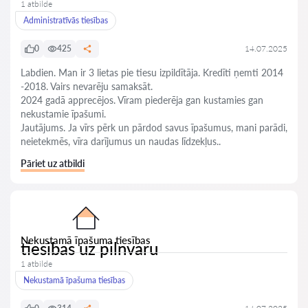
1 atbilde
Administratīvās tiesības
0
425
14.07.2025
Labdien. Man ir 3 lietas pie tiesu izpildītāja. Kredīti ņemti 2014
-2018. Vairs nevarēju samaksāt.
2024 gadā apprecējos. Vīram piederēja gan kustamies gan
nekustamie īpašumi.
Jautājums. Ja vīrs pērk un pārdod savus īpašumus, mani parādi,
neietekmēs, vīra darījumus un naudas līdzekļus..
Pāriet uz atbildi
Nekustamā īpašuma tiesības
tiesibas uz pilnvaru
1 atbilde
Nekustamā īpašuma tiesības