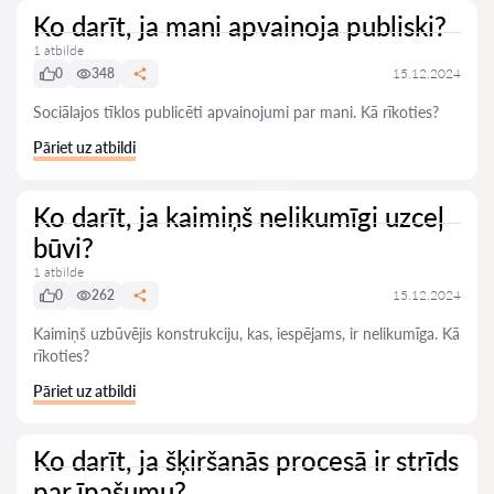
Ko darīt, ja mani apvainoja publiski?
1 atbilde
0
348
15.12.2024
Sociālajos tīklos publicēti apvainojumi par mani. Kā rīkoties?
Pāriet uz atbildi
Ko darīt, ja kaimiņš nelikumīgi uzceļ
būvi?
1 atbilde
0
262
15.12.2024
Kaimiņš uzbūvējis konstrukciju, kas, iespējams, ir nelikumīga. Kā
rīkoties?
Pāriet uz atbildi
Ko darīt, ja šķiršanās procesā ir strīds
par īpašumu?