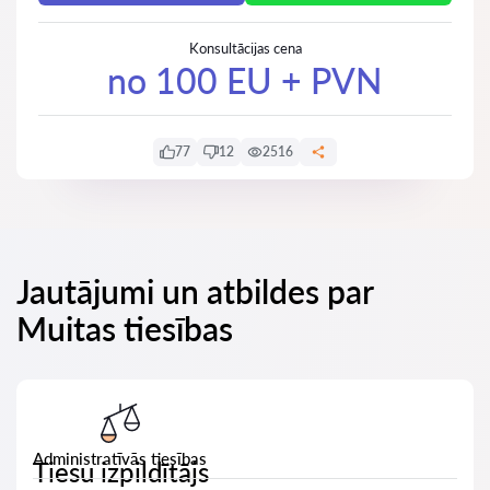
Konsultācijas cena
no 100 EU + PVN
77
12
2516
Jautājumi un atbildes par
Muitas tiesības
Administratīvās tiesības
Tiesu izpildītājs