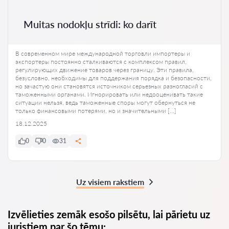
Muitas nodokļu strīdi: ko darīt
В современном мире международной торговли импортеры и
экспортеры постоянно сталкиваются с комплексом правил,
регулирующих движение товаров через границу. Эти правила,
безусловно, необходимы для поддержания порядка и безопасности,
но зачастую они становятся источником серьезных разногласий с
таможенными органами. Игнорировать или недооценивать такие
ситуации нельзя, ведь таможенные споры могут обернуться не
только финансовыми потерями, но и значительными […]
18.12.2025
0
0
31
Uz visiem rakstiem
Izvēlieties zemāk esošo pilsētu, lai pārietu uz
juristiem par šo tēmu: