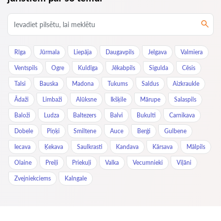
Rīga
Jūrmala
Liepāja
Daugavpils
Jelgava
Valmiera
Ventspils
Ogre
Kuldīga
Jēkabpils
Sigulda
Cēsis
Talsi
Bauska
Madona
Tukums
Saldus
Aizkraukle
Ādaži
Limbaži
Alūksne
Ikšķile
Mārupe
Salaspils
Baloži
Ludza
Baltezers
Balvi
Bukulti
Carnikava
Dobele
Piņķi
Smiltene
Auce
Berģi
Gulbene
Iecava
Ķekava
Saulkrasti
Kandava
Kārsava
Mālpils
Olaine
Preiļi
Priekuļi
Valka
Vecumnieki
Viļāni
Zvejniekciems
Kalngale