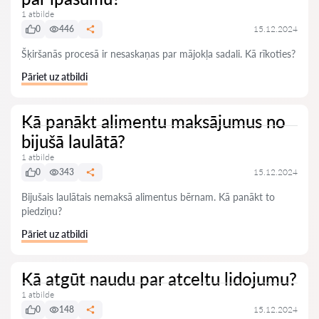
1 atbilde
0
446
15.12.2024
Šķiršanās procesā ir nesaskaņas par mājokļa sadali. Kā rīkoties?
Pāriet uz atbildi
Kā panākt alimentu maksājumus no
bijušā laulātā?
1 atbilde
0
343
15.12.2024
Bijušais laulātais nemaksā alimentus bērnam. Kā panākt to
piedziņu?
Pāriet uz atbildi
Kā atgūt naudu par atceltu lidojumu?
1 atbilde
0
148
15.12.2024