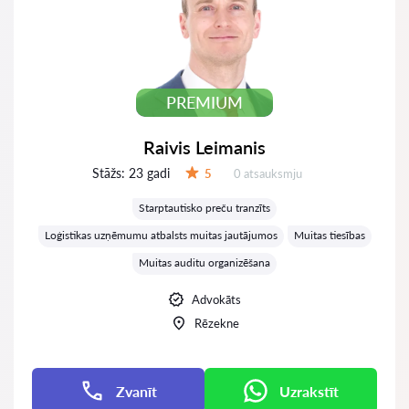
PREMIUM
Raivis Leimanis
Stāžs:
23 gadi
Atsauksmes:
5
0 atsauksmju
Vērtējums:
Starptautisko preču tranzīts
Loģistikas uzņēmumu atbalsts muitas jautājumos
Muitas tiesības
Muitas auditu organizēšana
Advokāts
Rēzekne
Zvanīt
Uzrakstīt