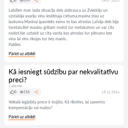
0
314
14.07.2025
Labdien man tada situacija dels aizbrauca uz Zviedriju un
uzstaisija avariju vinu iesidinaja cietuma,masina stau uz
laukuma.Masinai ipasnieks esmu es kas atrodas Latvija dels bija
turetais.Bet masinu gribam nodot tur metaluznos un var cits
nodot.Var uztaisit uz cita varda kas atrodas tur pilnvaru bez
vina lai vins rikojas tur bez manis .
Paldies
Pāriet uz atbildi
Kā iesniegt sūdzību par nekvalitatīvu
preci?
1 atbilde
0
116
15.12.2024
Veikalā iegādāta prece ir bojāta. Kā rīkoties, lai saņemtu
kompensāciju vai maiņu?
Pāriet uz atbildi