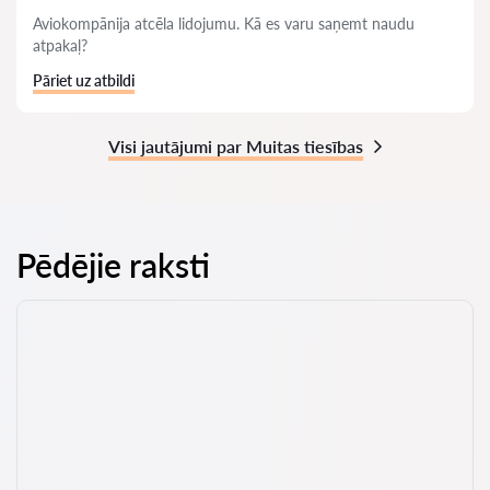
Aviokompānija atcēla lidojumu. Kā es varu saņemt naudu
atpakaļ?
Pāriet uz atbildi
Visi jautājumi par Muitas tiesības
Pēdējie raksti