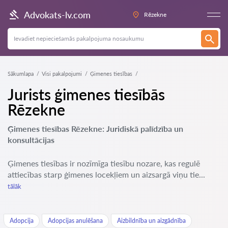
Advokats-lv.com
Rēzekne
Sākumlapa
Visi pakalpojumi
Ģimenes tiesības
Jurists ģimenes tiesībās
Rēzekne
Ģimenes tiesības Rēzekne: Juridiskā palīdzība un
konsultācijas
Ģimenes tiesības ir nozīmīga tiesību nozare, kas regulē
attiecības starp ģimenes locekļiem un aizsargā viņu tie...
tālāk
Adopcija
Adopcijas anulēšana
Aizbildnība un aizgādnība