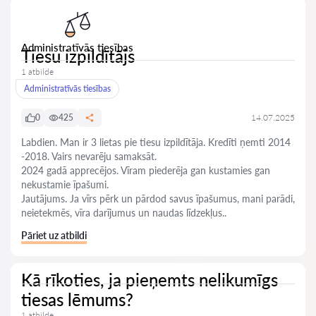
Administratīvās tiesības
Tiesu izpildītājs
1 atbilde
Administratīvās tiesības
0
425
14.07.2025
Labdien. Man ir 3 lietas pie tiesu izpildītāja. Kredīti ņemti 2014
-2018. Vairs nevarēju samaksāt.
2024 gadā apprecējos. Vīram piederēja gan kustamies gan
nekustamie īpašumi.
Jautājums. Ja vīrs pērk un pārdod savus īpašumus, mani parādi,
neietekmēs, vīra darījumus un naudas līdzekļus..
Pāriet uz atbildi
Kā rīkoties, ja pieņemts nelikumīgs
tiesas lēmums?
1 atbilde