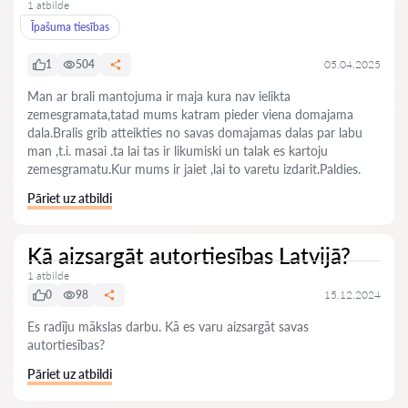
1 atbilde
Īpašuma tiesības
1
504
05.04.2025
Man ar brali mantojuma ir maja kura nav ielikta
zemesgramata,tatad mums katram pieder viena domajama
dala.Bralis grib atteikties no savas domajamas dalas par labu
man ,t.i. masai .ta lai tas ir likumiski un talak es kartoju
zemesgramatu.Kur mums ir jaiet ,lai to varetu izdarit.Paldies.
Pāriet uz atbildi
Kā aizsargāt autortiesības Latvijā?
1 atbilde
0
98
15.12.2024
Es radīju mākslas darbu. Kā es varu aizsargāt savas
autortiesības?
Pāriet uz atbildi