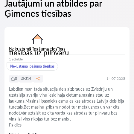
Jautājumi un atbildes par
Ģimenes tiesības
Nekustamā īpašuma tiesības
tiesibas uz pilnvaru
1 atbilde
Nekustamā īpašuma tiesības
0
314
14.07.2025
Labdien man tada situacija dels aizbrauca uz Zviedriju un
uzstaisija avariju vinu iesidinaja cietuma,masina stau uz
laukuma.Masinai ipasnieks esmu es kas atrodas Latvija dels bija
turetais.Bet masinu gribam nodot tur metaluznos un var cits
nodot.Var uztaisit uz cita varda kas atrodas tur pilnvaru bez
vina lai vins rikojas tur bez manis .
Paldies