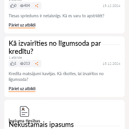
0
404
15.12.2024
Tiesas spriedums ir netaisnīgs. Kā es varu to apstrīdēt?
Pāriet uz atbildi
Kā izvairīties no līgumsoda par
kredītu?
1 atbilde
1
213
15.12.2024
Kredīta maksājumi kavējas. Kā rīkoties, lai izvairītos no
līgumsoda?
Pāriet uz atbildi
Īpašuma tiesības
Nekustamais ipasums