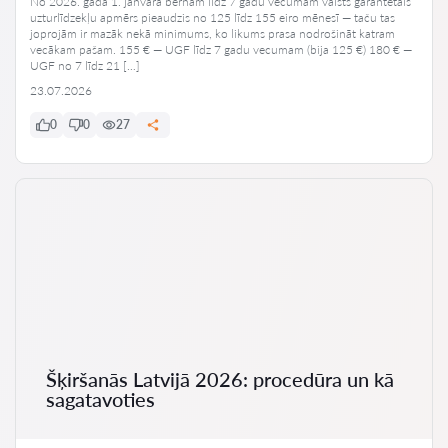
No 2026. gada 1. janvāra bērnam līdz 7 gadu vecumam valsts garantētais
uzturlīdzekļu apmērs pieaudzis no 125 līdz 155 eiro mēnesī — taču tas
joprojām ir mazāk nekā minimums, ko likums prasa nodrošināt katram
vecākam pašam. 155 € — UGF līdz 7 gadu vecumam (bija 125 €) 180 € —
UGF no 7 līdz 21 […]
23.07.2026
0
0
27
Šķiršanās Latvijā 2026: procedūra un kā
sagatavoties