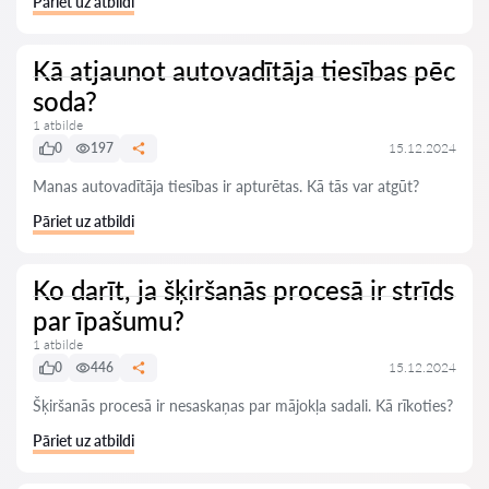
Pāriet uz atbildi
Kā atjaunot autovadītāja tiesības pēc
soda?
1 atbilde
0
197
15.12.2024
Manas autovadītāja tiesības ir apturētas. Kā tās var atgūt?
Pāriet uz atbildi
Ko darīt, ja šķiršanās procesā ir strīds
par īpašumu?
1 atbilde
0
446
15.12.2024
Šķiršanās procesā ir nesaskaņas par mājokļa sadali. Kā rīkoties?
Pāriet uz atbildi