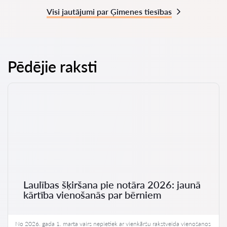
Visi jautājumi par Ģimenes tiesības
Pēdējie raksti
Laulības šķiršana pie notāra 2026: jaunā
kārtība vienošanās par bērniem
No 2026. gada 1. marta vairs nepietiek ar vienkāršu rakstveida vienošanos