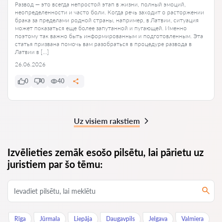
Развод — это всегда непростой этап в жизни, полный эмоций,
неопределенности и часто боли. Когда речь заходит о расторжении
брака за пределами родной страны, например, в Латвии, ситуация
может показаться еще более запутанной и пугающей. Именно
поэтому так важно быть информированным и подготовленным. Эта
статья призвана помочь вам разобраться в процедуре развода в
Латвии в […]
26.06.2026
0
0
40
Uz visiem rakstiem
Izvēlieties zemāk esošo pilsētu, lai pārietu uz
juristiem par šo tēmu:
Rīga
Jūrmala
Liepāja
Daugavpils
Jelgava
Valmiera