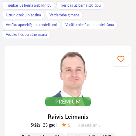
Tiesības uz bērna aizbildnību
Tiesības uz bērna izglītību
Uzturlīdzekļu piedziņa
Vardarbība ģimenē
Vecāku apmeklējumu noteikumi
Vecāku pienākumu noteikšana
Vecāku tiesību atņemšana
PREMIUM
Raivis Leimanis
Stāžs:
23 gadi
Atsauksmes:
5
0 atsauksmju
Vērtējums: