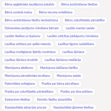
Bērna apgādnieka zaudējuma pabalsts
Bērna audzināšanas tiesības
Bērna uzvārda maiņa
Bērna vecuma noteikšana
Bērnu audzināšanas tiesību ierobežošana
Bērnu uzturlīdzekļu pārvaldība
Dzīvesvietas jautājumu risināšana bērnam
Laulāto mantas sadale
Laulāto tiesības uz īpašumu
Laulāto uzticības pārkāpumu risināšana
Laulības atzīšana par spēkā neesošu
Laulības līgumu sastādīšana
Laulības noslēgšanas šķēršļu novēršana
Laulības šķiršana
Laulības šķiršana ārvalstīs
Laulības šķiršanas mediācija
Mantojuma atteikums
Mantojuma dalīšanas kārtība
Mantojuma pārvaldnieka iecelšana
Mantojuma sadale
Paternitātes noliegšana
Prasība par bērna pārcelšanu
Prasība par uzturlīdzekļu pārskatīšanu
Prasību par tēva atzīšanu
Saskarsmes tiesības
Sieviešu tiesību aizsardzība
Starptautiskās adopcijas procesi
Starptautiskās ģimenes tiesības