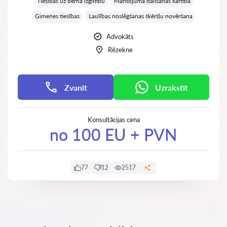
Tiesības uz bērna izglītību
Mantojuma dalīšanas kārtība
Ģimenes tiesības
Laulības noslēgšanas šķēršļu novēršana
Advokāts
Rēzekne
Zvanīt
Uzrakstīt
Konsultācijas cena
no 100 EU + PVN
77
12
2517