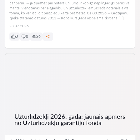
par bērnu — ja šķiraties pie notāra un jums ir kopīgs nepilngadīgs bērns vai
manta, vienošanās par aizgādību un uzturlīdzekļiem jāslēdz notariāla akta
formā, ko var izpildīt piespiedu kārtā bez tiesas. 01.03.2026 — Grozījumu
spēkā stāšanās datums 2011 — Kopš kura gada iespējama šķiršana […]
23.07.2026
0
0
26
Uzturlīdzekļi 2026. gadā: jaunais apmērs
no Uzturlīdzekļu garantiju fonda