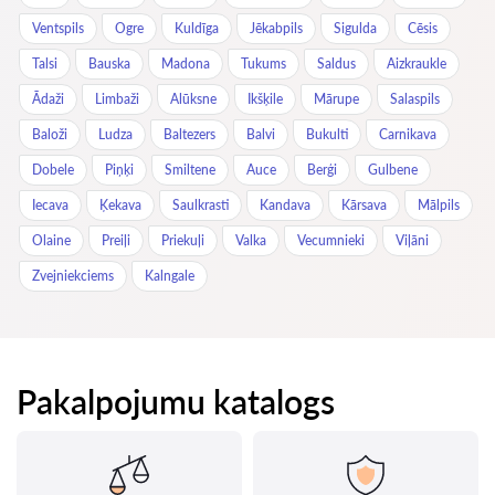
Ventspils
Ogre
Kuldīga
Jēkabpils
Sigulda
Cēsis
Talsi
Bauska
Madona
Tukums
Saldus
Aizkraukle
Ādaži
Limbaži
Alūksne
Ikšķile
Mārupe
Salaspils
Baloži
Ludza
Baltezers
Balvi
Bukulti
Carnikava
Dobele
Piņķi
Smiltene
Auce
Berģi
Gulbene
Iecava
Ķekava
Saulkrasti
Kandava
Kārsava
Mālpils
Olaine
Preiļi
Priekuļi
Valka
Vecumnieki
Viļāni
Zvejniekciems
Kalngale
Pakalpojumu katalogs