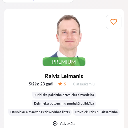
PREMIUM
Raivis Leimanis
Stāžs:
23 gadi
Atsauksmes:
5
0 atsauksmju
Vērtējums:
Juridiskā palīdzība dzīvnieku aizsardzībā
Dzīvnieku patversmju juridiskā palīdzība
Dzīvnieku aizsardzības tiesvedības lietas
Dzīvnieku tiesību aizsardzība
Advokāts