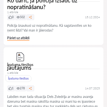
Ko darīt, ja policija izsauc uz
nopratināšanu?
1 atbilde
0
502
15.12.2024
Policija izsaukusi uz nopratināšanu. Kā sagatavoties un ko
ņemt līdzi? Vai man ir jāierodas?
Pāriet uz atbildi
Īpašuma tiesības
jautajums
1 atbilde
Īpašuma tiesības
1
278
14.07.2025
Labdien man tada situacija Dels Zviedrija ar masinu avareja
dzeruma bet masina rakstita masina uz mani ka es ipasniece
bet vins turetais masina stau tur parkinkta dels sez cietuma es