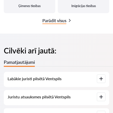
Ģimenes tiesības
Imigrācijas tiesības
Parādīt visus
Cilvēki arī jautā:
Pamatjautājumi
Labākie juristi pilsētā Ventspils
Mums ir izveidots labāko juristu saraksts pilsētā Ventspils ar
Juristu atsauksmes pilsētā Ventspils
pilnīgu informāciju: cenas, atsauksmes, tālruņa numurs un
adrese.
Mūsu pakalpojumā ir apkopotas īstas atsauksmes par