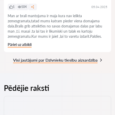
1
504
05.04.2025
Man ar brali mantojuma ir maja kura nav ielikta
zemesgramata,tatad mums katram pieder viena domajama
dala.Bralis grib atteikties no savas domajamas dalas par labu
man ,t.i. masai .ta lai tas ir likumiski un talak es kartoju
zemesgramatu.Kur mums ir jaiet ,lai to varetu izdarit.Paldies.
Pāriet uz atbildi
Visi jautājumi par Dzīvnieku tiesību aizsardzība
Pēdējie raksti