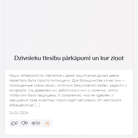
Dzīvnieku tiesību pārkāpumi un kur ziņot
Наши четвероногие, пернатые и даже чешуйчатые друзья давно
перестали быть просто питомцами. Для большинства из нас они –
полноценные члены семьи, источник безусловной любви, радости и
комфорта. Мы доверяем им, заботимся о них и, конечно, хотим,
чтобы они были защищены. К сожалению, мир не идеален, и
нарушения прав животных происходят регулярно. От жестокого
обращения до […]
24.01.2026
0
0
56