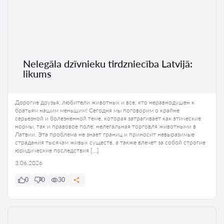
Nelegāla dzīvnieku tirdzniecība Latvijā:
likums
Дорогие друзья, любители животных и все, кто неравнодушен к
братьям нашим меньшим! Сегодня мы поговорим о крайне
серьезной и болезненной теме, которая затрагивает как этические
нормы, так и правовое поле: нелегальная торговля животными в
Латвии. Эта проблема не знает границ и приносит невыразимые
страдания тысячам живых существ, а также влечет за собой строгие
юридические последствия […]
3.06.2026
0
0
30