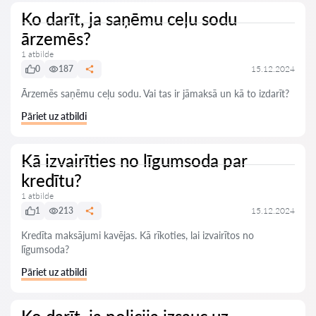
Ko darīt, ja saņēmu ceļu sodu
ārzemēs?
1 atbilde
0
187
15.12.2024
Ārzemēs saņēmu ceļu sodu. Vai tas ir jāmaksā un kā to izdarīt?
Pāriet uz atbildi
Kā izvairīties no līgumsoda par
kredītu?
1 atbilde
1
213
15.12.2024
Kredīta maksājumi kavējas. Kā rīkoties, lai izvairītos no
līgumsoda?
Pāriet uz atbildi