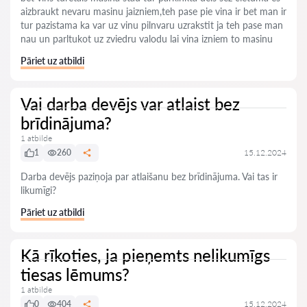
aizbraukt nevaru masinu jaizniem,teh pase pie vina ir bet man ir
tur pazistama ka var uz vinu pilnvaru uzrakstit ja teh pase man
nau un parltukot uz zviedru valodu lai vina izniem to masinu
Pāriet uz atbildi
Vai darba devējs var atlaist bez
brīdinājuma?
1 atbilde
1
260
15.12.2024
Darba devējs paziņoja par atlaišanu bez brīdinājuma. Vai tas ir
likumīgi?
Pāriet uz atbildi
Kā rīkoties, ja pieņemts nelikumīgs
tiesas lēmums?
1 atbilde
0
404
15.12.2024