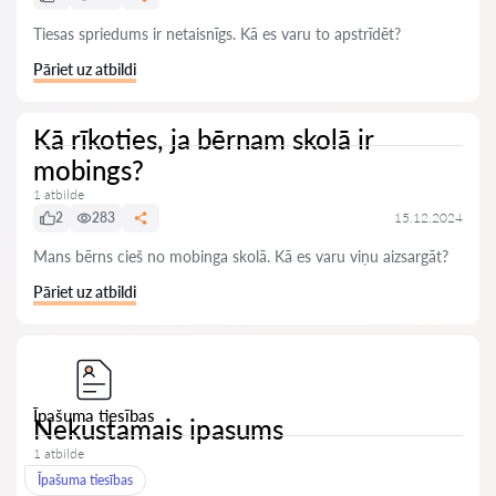
Tiesas spriedums ir netaisnīgs. Kā es varu to apstrīdēt?
Pāriet uz atbildi
Kā rīkoties, ja bērnam skolā ir
mobings?
1 atbilde
2
283
15.12.2024
Mans bērns cieš no mobinga skolā. Kā es varu viņu aizsargāt?
Pāriet uz atbildi
Īpašuma tiesības
Nekustamais ipasums
1 atbilde
Īpašuma tiesības