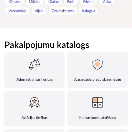
Kārsava
Mālpils
Olaine
Preiļi
Priekuļi
Valka
Vecumnieki
Viļāni
Zvejniekciems
Kalngale
Pakalpojumu katalogs
Administratīvās tiesības
Aizsardzība pret diskrimināciju
Aviācijas tiesības
Bankas kontu atvēršana