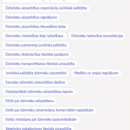
Dzīvnieku aizsardzības organizāciju juridiskā palīdzība
Dzīvnieku aizsardzības regulējums
Dzīvnieku aizsardzības tiesvedības lietas
Dzīvnieku cietsirdības lietu izskatīšana
Dzīvnieku labturības konsultācijas
Dzīvnieku patversmju juridiskā palīdzība
Dzīvnieku tirdzniecības tiesiskie jautājumi
Dzīvnieku transportēšanas tiesiskā uzraudzība
Juridiskā palīdzība dzīvnieku aizsardzībā
Medību un zvejas regulējums
Savvaļas dzīvnieku aizsardzības tiesības
Starptautiskās dzīvnieku aizsardzības regulas
Strīdi par dzīvnieku adoptēšanu
Strīdi par dzīvnieku izmantošanu komerciālām vajadzībām
Strīdu risināšana par dzīvnieku īpašumtiesībām
Veterināro pakalpojumu tiesiskā uzraudzība