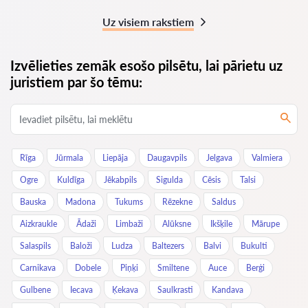
Uz visiem rakstiem
Izvēlieties zemāk esošo pilsētu, lai pārietu uz
juristiem par šo tēmu:
Rīga
Jūrmala
Liepāja
Daugavpils
Jelgava
Valmiera
Ogre
Kuldīga
Jēkabpils
Sigulda
Cēsis
Talsi
Bauska
Madona
Tukums
Rēzekne
Saldus
Aizkraukle
Ādaži
Limbaži
Alūksne
Ikšķile
Mārupe
Salaspils
Baloži
Ludza
Baltezers
Balvi
Bukulti
Carnikava
Dobele
Piņķi
Smiltene
Auce
Berģi
Gulbene
Iecava
Ķekava
Saulkrasti
Kandava