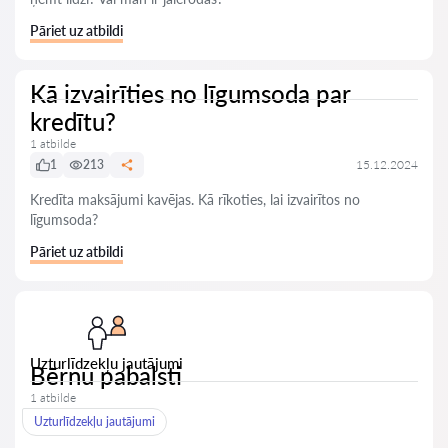
Pāriet uz atbildi
Kā izvairīties no līgumsoda par
kredītu?
1 atbilde
1
213
15.12.2024
Kredīta maksājumi kavējas. Kā rīkoties, lai izvairītos no
līgumsoda?
Pāriet uz atbildi
Uzturlīdzekļu jautājumi
Bērnu pabalsti
1 atbilde
Uzturlīdzekļu jautājumi