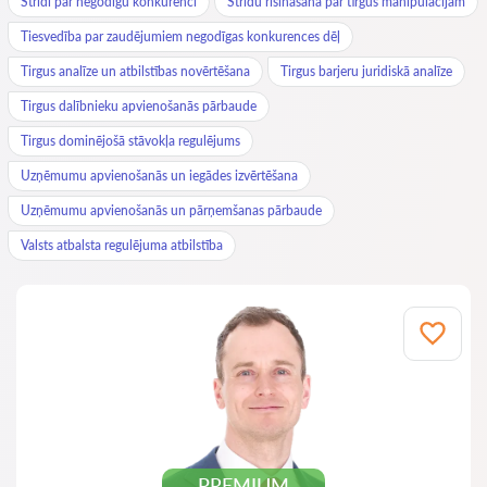
Strīdi par negodīgu konkurenci
Strīdu risināšana par tirgus manipulācijām
Tiesvedība par zaudējumiem negodīgas konkurences dēļ
Tirgus analīze un atbilstības novērtēšana
Tirgus barjeru juridiskā analīze
Tirgus dalībnieku apvienošanās pārbaude
Tirgus dominējošā stāvokļa regulējums
Uzņēmumu apvienošanās un iegādes izvērtēšana
Uzņēmumu apvienošanās un pārņemšanas pārbaude
Valsts atbalsta regulējuma atbilstība
PREMIUM