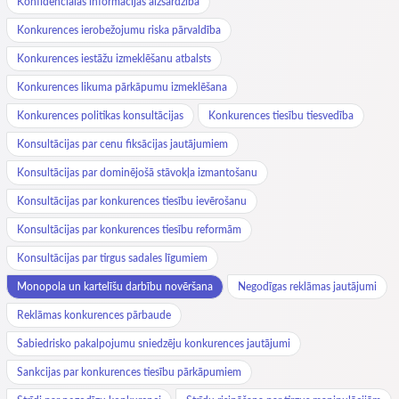
Konfidenciālās informācijas aizsardzība
Konkurences ierobežojumu riska pārvaldība
Konkurences iestāžu izmeklēšanu atbalsts
Konkurences likuma pārkāpumu izmeklēšana
Konkurences politikas konsultācijas
Konkurences tiesību tiesvedība
Konsultācijas par cenu fiksācijas jautājumiem
Konsultācijas par dominējošā stāvokļa izmantošanu
Konsultācijas par konkurences tiesību ievērošanu
Konsultācijas par konkurences tiesību reformām
Konsultācijas par tirgus sadales līgumiem
Monopola un kartelīšu darbību novēršana
Negodīgas reklāmas jautājumi
Reklāmas konkurences pārbaude
Sabiedrisko pakalpojumu sniedzēju konkurences jautājumi
Sankcijas par konkurences tiesību pārkāpumiem