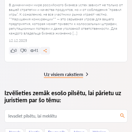
В динамичном мире российского бизнеса успех зависит не только от
вашей стратегии и качества продуктов, но и от соблюдения “правил
игры”. К сожалению, не все участники рынка играют честно.
**Нарушения конкуренции** — это серьезная угроза для вашего
предприятия, которая может привести к колоссальным штрафам,
репутационным потерям и даже уголовной ответственности. Для
каждого владельца бизнеса жизненно […]
12.12.2025
0
0
41
Uz visiem rakstiem
Izvēlieties zemāk esošo pilsētu, lai pārietu uz
juristiem par šo tēmu: