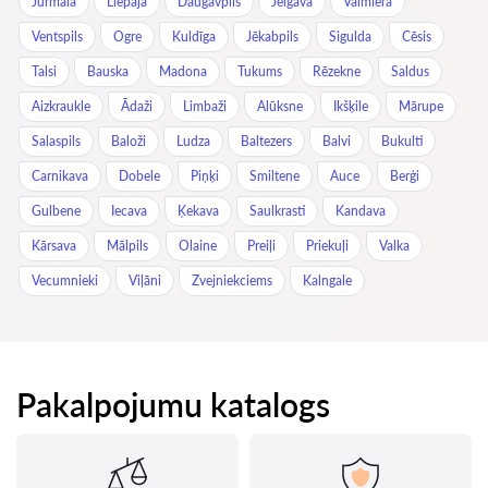
Jūrmala
Liepāja
Daugavpils
Jelgava
Valmiera
Ventspils
Ogre
Kuldīga
Jēkabpils
Sigulda
Cēsis
Talsi
Bauska
Madona
Tukums
Rēzekne
Saldus
Aizkraukle
Ādaži
Limbaži
Alūksne
Ikšķile
Mārupe
Salaspils
Baloži
Ludza
Baltezers
Balvi
Bukulti
Carnikava
Dobele
Piņķi
Smiltene
Auce
Berģi
Gulbene
Iecava
Ķekava
Saulkrasti
Kandava
Kārsava
Mālpils
Olaine
Preiļi
Priekuļi
Valka
Vecumnieki
Viļāni
Zvejniekciems
Kalngale
Pakalpojumu katalogs