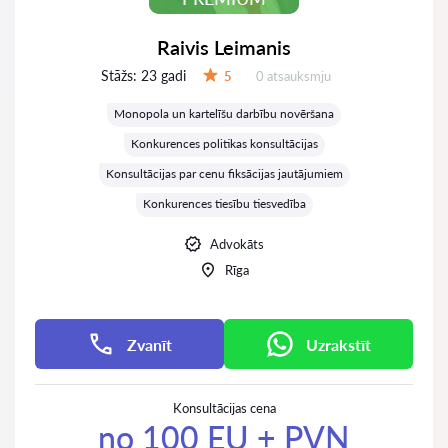
Raivis Leimanis
Stāžs:
23 gadi
Atsauksmes:
5
0 atsauksmju
Vērtējums:
Monopola un kartelīšu darbību novēršana
Konkurences politikas konsultācijas
Konsultācijas par cenu fiksācijas jautājumiem
Konkurences tiesību tiesvedība
Advokāts
Rīga
Zvanīt
Uzrakstīt
Konsultācijas cena
no 100 EU + PVN