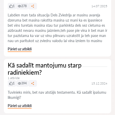
1
278
14.07.2025
Labdien man tada situacija Dels Zviedrija ar masinu avareja
dzeruma bet masina rakstita masina uz mani ka es ipasniece
bet vins turetais masina stau tur parkinkta dels sez cietuma es
aizbraukt nevaru masinu jaizniem,teh pase pie vina ir bet man ir
tur pazistama ka var uz vinu pilnvaru uzrakstit ja teh pase man
nau un parltukot uz zviedru valodu lai vina izniem to masinu
Pāriet uz atbildi
Kā sadalīt mantojumu starp
radiniekiem?
1 atbilde
1
394
15.12.2024
Tuvinieks miris, bet nav atstājis testamentu. Kā sadalīt īpašumu
likumīgi?
Pāriet uz atbildi