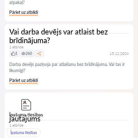
atpakaļ?
Pāriet uz atbildi
Vai darba devējs var atlaist bez
brīdinājuma?
1 atbilde
1
260
15.12.2024
Darba devējs paziņoja par atlaišanu bez brīdinājuma. Vai tas ir
likumīgi?
Pāriet uz atbildi
Īpašuma tiesības
jautajums
1 atbilde
Īpašuma tiesības