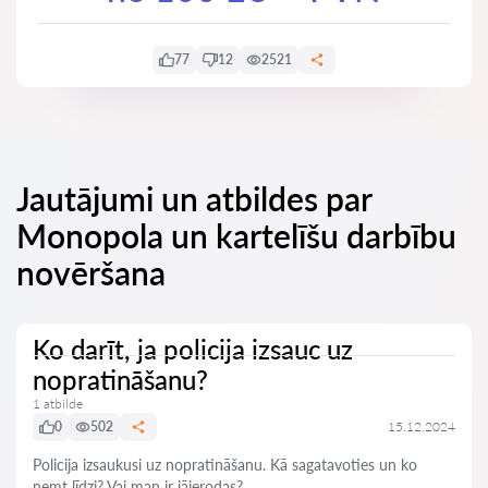
77
12
2521
Jautājumi un atbildes par
Monopola un kartelīšu darbību
novēršana
Ko darīt, ja policija izsauc uz
nopratināšanu?
1 atbilde
0
502
15.12.2024
Policija izsaukusi uz nopratināšanu. Kā sagatavoties un ko
ņemt līdzi? Vai man ir jāierodas?