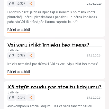
0
337
23.03.2025
Labrīt!Ko darīt, ja tiesu izpildītājs ir noņēmis no mana konta
pirmreizēju bērnu piedzimšanas pabalstu un bērna kopšanas
pabalstu.Vai tā drīkst,pēc likuma saprotu ka nè?
Pāriet uz atbildi
Vai varu izlikt īrnieku bez tiesas?
1 atbilde
3
392
15.12.2024
Īrnieks nemaksā par dzīvokli. Vai es varu viņu izlikt bez tiesas?
Pāriet uz atbildi
Kā atgūt naudu par atceltu lidojumu?
1 atbilde
0
148
15.12.2024
Aviokompānija atcēla lidojumu. Kā es varu saņemt naudu