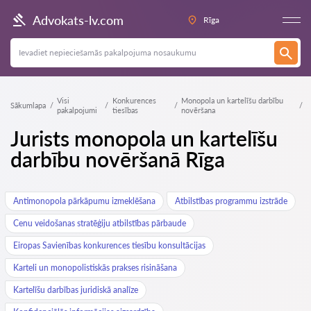
Advokats-lv.com
Rīga
Visi
Konkurences
Monopola un kartelīšu darbību
Sākumlapa
pakalpojumi
tiesības
novēršana
Jurists monopola un kartelīšu
darbību novēršanā Rīga
Antimonopola pārkāpumu izmeklēšana
Atbilstības programmu izstrāde
Cenu veidošanas stratēģiju atbilstības pārbaude
Eiropas Savienības konkurences tiesību konsultācijas
Karteli un monopolistiskās prakses risināšana
Kartelīšu darbības juridiskā analīze