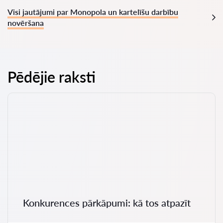
Visi jautājumi par Monopola un kartelīšu darbību
novēršana
Pēdējie raksti
Konkurences pārkāpumi: kā tos atpazīt