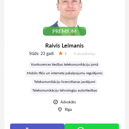
PREMIUM
Raivis Leimanis
Stāžs:
23 gadi
Atsauksmes:
5
0 atsauksmju
Vērtējums:
Konkurences tiesības telekomunikāciju jomā
Mobilo tīklu un interneta pakalpojumu regulējums
Telekomunikāciju licencēšanas jautājumi
Telekomunikāciju tehnoloģiju autortiesības
Advokāts
Rīga