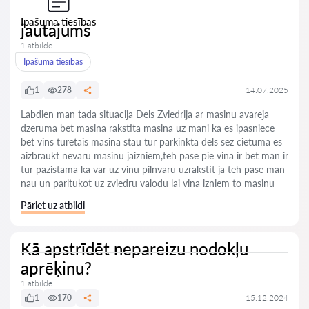
Īpašuma tiesības
jautajums
1 atbilde
Īpašuma tiesības
1
278
14.07.2025
Labdien man tada situacija Dels Zviedrija ar masinu avareja
dzeruma bet masina rakstita masina uz mani ka es ipasniece
bet vins turetais masina stau tur parkinkta dels sez cietuma es
aizbraukt nevaru masinu jaizniem,teh pase pie vina ir bet man ir
tur pazistama ka var uz vinu pilnvaru uzrakstit ja teh pase man
nau un parltukot uz zviedru valodu lai vina izniem to masinu
Pāriet uz atbildi
Kā apstrīdēt nepareizu nodokļu
aprēķinu?
1 atbilde
1
170
15.12.2024