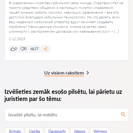
В современном мире без мобильной связи никуда. Смартфон стал не
просто средством общения, а настоящим пультом управления
нашей жизнью: работа, покупки, навигация, развлечения – все это
доступно благодаря мобильным технологиям. Но что делать, если
ваш надежный мобильный оператор вдруг начинает создавать
проблемы? Неожиданные списания, низкое качество связи,
сложности с расторжением договора или навязывание услуг – […]
2.12.2025
0
0
27
Uz visiem rakstiem
Izvēlieties zemāk esošo pilsētu, lai pārietu uz
juristiem par šo tēmu:
Jūrmala
Liepāja
Daugavpils
Jelgava
Valmiera