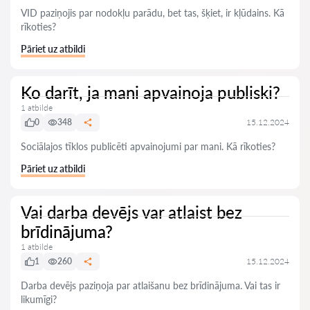
VID paziņojis par nodokļu parādu, bet tas, šķiet, ir kļūdains. Kā
rīkoties?
Pāriet uz atbildi
Ko darīt, ja mani apvainoja publiski?
1 atbilde
0
348
15.12.2024
Sociālajos tīklos publicēti apvainojumi par mani. Kā rīkoties?
Pāriet uz atbildi
Vai darba devējs var atlaist bez
brīdinājuma?
1 atbilde
1
260
15.12.2024
Darba devējs paziņoja par atlaišanu bez brīdinājuma. Vai tas ir
likumīgi?