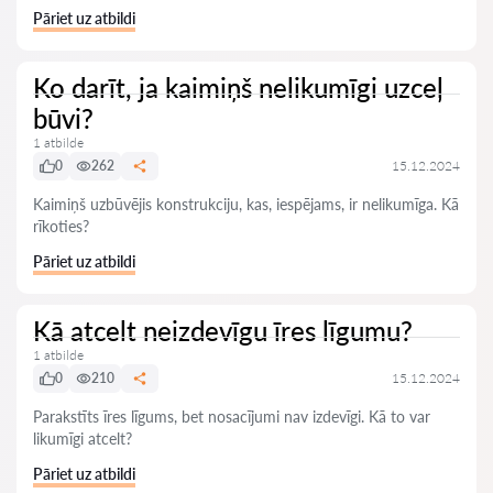
Pāriet uz atbildi
Ko darīt, ja kaimiņš nelikumīgi uzceļ
būvi?
1 atbilde
0
262
15.12.2024
Kaimiņš uzbūvējis konstrukciju, kas, iespējams, ir nelikumīga. Kā
rīkoties?
Pāriet uz atbildi
Kā atcelt neizdevīgu īres līgumu?
1 atbilde
0
210
15.12.2024
Parakstīts īres līgums, bet nosacījumi nav izdevīgi. Kā to var
likumīgi atcelt?
Pāriet uz atbildi