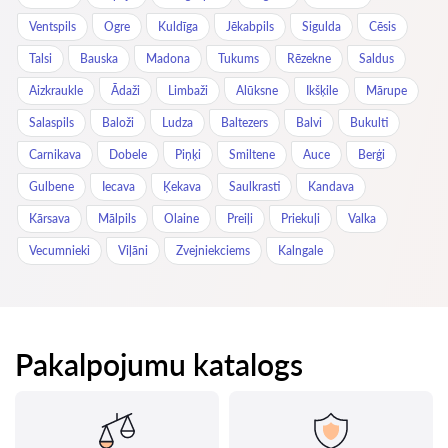
Ventspils
Ogre
Kuldīga
Jēkabpils
Sigulda
Cēsis
Talsi
Bauska
Madona
Tukums
Rēzekne
Saldus
Aizkraukle
Ādaži
Limbaži
Alūksne
Ikšķile
Mārupe
Salaspils
Baloži
Ludza
Baltezers
Balvi
Bukulti
Carnikava
Dobele
Piņķi
Smiltene
Auce
Berģi
Gulbene
Iecava
Ķekava
Saulkrasti
Kandava
Kārsava
Mālpils
Olaine
Preiļi
Priekuļi
Valka
Vecumnieki
Viļāni
Zvejniekciems
Kalngale
Pakalpojumu katalogs