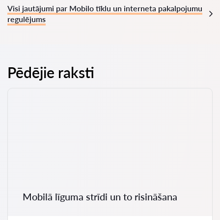
Visi jautājumi par Mobilo tīklu un interneta pakalpojumu
regulējums
Pēdējie raksti
Mobilā līguma strīdi un to risināšana