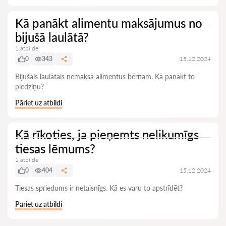
Kā panākt alimentu maksājumus no
bijušā laulātā?
1 atbilde
0
343
15.12.2024
Bijušais laulātais nemaksā alimentus bērnam. Kā panākt to
piedziņu?
Pāriet uz atbildi
Kā rīkoties, ja pieņemts nelikumīgs
tiesas lēmums?
1 atbilde
0
404
15.12.2024
Tiesas spriedums ir netaisnīgs. Kā es varu to apstrīdēt?
Pāriet uz atbildi