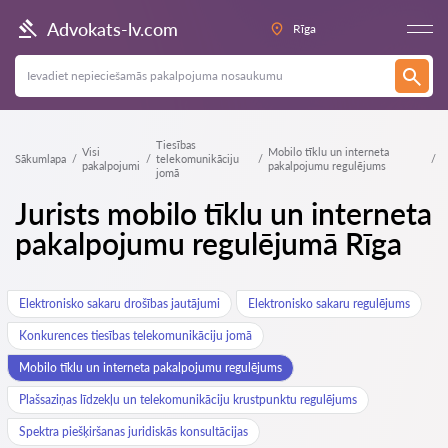
Advokats-lv.com
Rīga
Tiesības
Visi
Mobilo tīklu un interneta
Sākumlapa
telekomunikāciju
pakalpojumi
pakalpojumu regulējums
jomā
Jurists mobilo tīklu un interneta
pakalpojumu regulējumā Rīga
Elektronisko sakaru drošības jautājumi
Elektronisko sakaru regulējums
Konkurences tiesības telekomunikāciju jomā
Mobilo tīklu un interneta pakalpojumu regulējums
Plašsaziņas līdzekļu un telekomunikāciju krustpunktu regulējums
Spektra piešķiršanas juridiskās konsultācijas