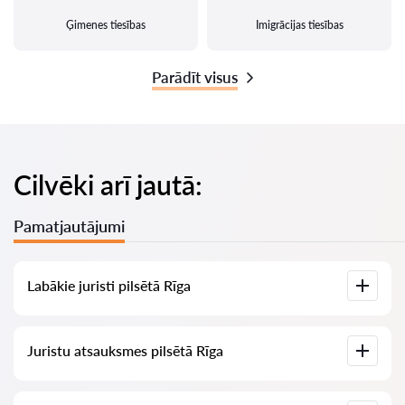
Ģimenes tiesības
Imigrācijas tiesības
Parādīt visus
Cilvēki arī jautā:
Pamatjautājumi
Labākie juristi pilsētā Rīga
Mums ir izveidots labāko juristu saraksts pilsētā Rīga ar
Juristu atsauksmes pilsētā Rīga
pilnīgu informāciju: cenas, atsauksmes, tālruņa numurs un
adrese.
Mūsu pakalpojumā ir apkopotas īstas atsauksmes par