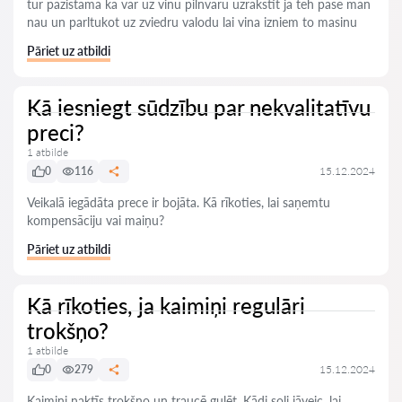
tur pazistama ka var uz vinu pilnvaru uzrakstit ja teh pase man
nau un parltukot uz zviedru valodu lai vina izniem to masinu
Pāriet uz atbildi
Kā iesniegt sūdzību par nekvalitatīvu
preci?
1 atbilde
0
116
15.12.2024
Veikalā iegādāta prece ir bojāta. Kā rīkoties, lai saņemtu
kompensāciju vai maiņu?
Pāriet uz atbildi
Kā rīkoties, ja kaimiņi regulāri
trokšņo?
1 atbilde
0
279
15.12.2024
Kaimiņi naktīs trokšņo un traucē gulēt. Kādi soļi jāveic, lai