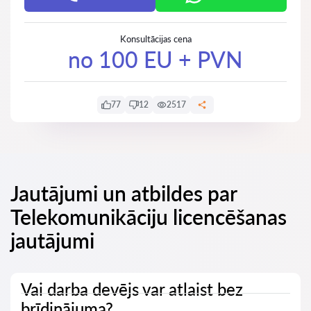
Konsultācijas cena
no 100 EU + PVN
77
12
2517
Jautājumi un atbildes par
Telekomunikāciju licencēšanas
jautājumi
Vai darba devējs var atlaist bez
brīdinājuma?