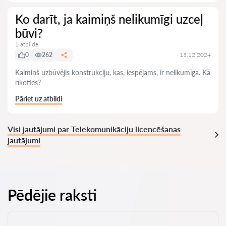
Ko darīt, ja kaimiņš nelikumīgi uzceļ
būvi?
1 atbilde
0
262
15.12.2024
Kaimiņš uzbūvējis konstrukciju, kas, iespējams, ir nelikumīga. Kā
rīkoties?
Pāriet uz atbildi
Visi jautājumi par Telekomunikāciju licencēšanas
jautājumi
Pēdējie raksti