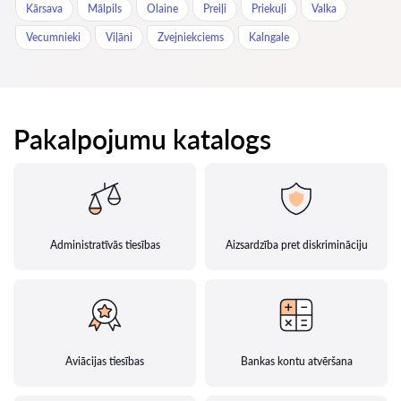
Kārsava
Mālpils
Olaine
Preiļi
Priekuļi
Valka
Vecumnieki
Viļāni
Zvejniekciems
Kalngale
Pakalpojumu katalogs
Administratīvās tiesības
Aizsardzība pret diskrimināciju
Aviācijas tiesības
Bankas kontu atvēršana