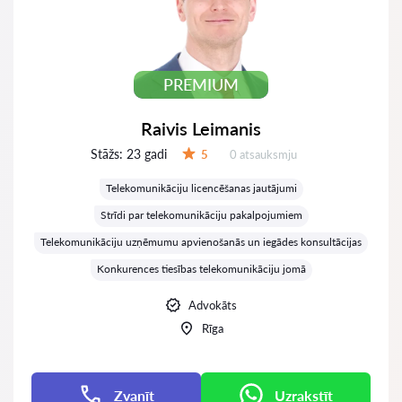
PREMIUM
Raivis Leimanis
Stāžs:
23 gadi
Atsauksmes:
5
0 atsauksmju
Vērtējums:
Telekomunikāciju licencēšanas jautājumi
Strīdi par telekomunikāciju pakalpojumiem
Telekomunikāciju uzņēmumu apvienošanās un iegādes konsultācijas
Konkurences tiesības telekomunikāciju jomā
Advokāts
Rīga
Zvanīt
Uzrakstīt