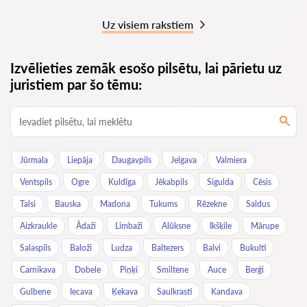
Uz visiem rakstiem
Izvēlieties zemāk esošo pilsētu, lai pārietu uz
juristiem par šo tēmu:
Jūrmala
Liepāja
Daugavpils
Jelgava
Valmiera
Ventspils
Ogre
Kuldīga
Jēkabpils
Sigulda
Cēsis
Talsi
Bauska
Madona
Tukums
Rēzekne
Saldus
Aizkraukle
Ādaži
Limbaži
Alūksne
Ikšķile
Mārupe
Salaspils
Baloži
Ludza
Baltezers
Balvi
Bukulti
Carnikava
Dobele
Piņķi
Smiltene
Auce
Berģi
Gulbene
Iecava
Ķekava
Saulkrasti
Kandava