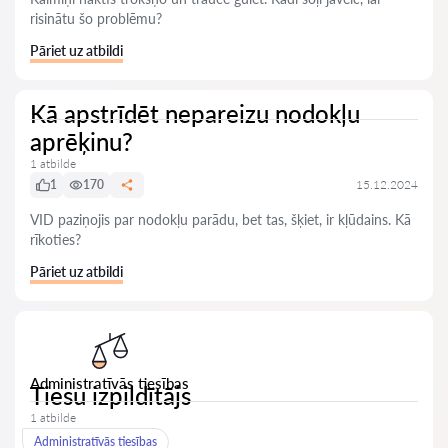
risinātu šo problēmu?
Pāriet uz atbildi
Kā apstrīdēt nepareizu nodokļu
aprēķinu?
1 atbilde
1
170
15.12.2024
VID paziņojis par nodokļu parādu, bet tas, šķiet, ir kļūdains. Kā
rīkoties?
Pāriet uz atbildi
Administratīvās tiesības
Tiesu izpildītājs
1 atbilde
Administratīvās tiesības