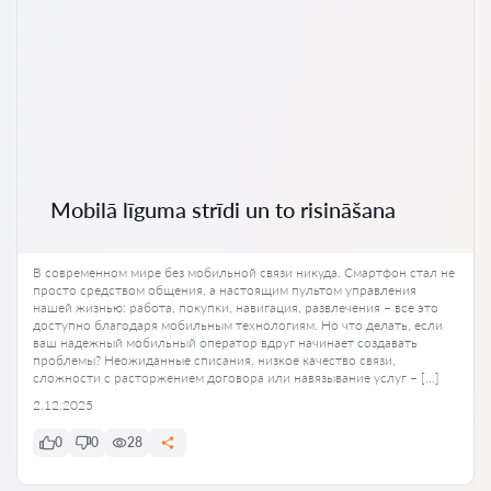
Mobilā līguma strīdi un to risināšana
В современном мире без мобильной связи никуда. Смартфон стал не
просто средством общения, а настоящим пультом управления
нашей жизнью: работа, покупки, навигация, развлечения – все это
доступно благодаря мобильным технологиям. Но что делать, если
ваш надежный мобильный оператор вдруг начинает создавать
проблемы? Неожиданные списания, низкое качество связи,
сложности с расторжением договора или навязывание услуг – […]
2.12.2025
0
0
28