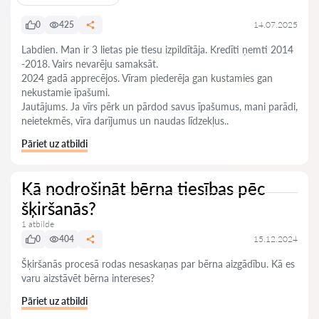
0
425
14.07.2025
Labdien. Man ir 3 lietas pie tiesu izpildītāja. Kredīti ņemti 2014
-2018. Vairs nevarēju samaksāt.
2024 gadā apprecējos. Vīram piederēja gan kustamies gan
nekustamie īpašumi.
Jautājums. Ja vīrs pērk un pārdod savus īpašumus, mani parādi,
neietekmēs, vīra darījumus un naudas līdzekļus..
Pāriet uz atbildi
Kā nodrošināt bērna tiesības pēc
šķiršanās?
1 atbilde
0
404
15.12.2024
Šķiršanās procesā rodas nesaskaņas par bērna aizgādību. Kā es
varu aizstāvēt bērna intereses?
Pāriet uz atbildi