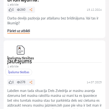
1 atbilde
1
260
15.12.2024
Darba devējs paziņoja par atlaišanu bez brīdinājuma. Vai tas ir
likumīgi?
Pāriet uz atbildi
Īpašuma tiesības
jautajums
1 atbilde
Īpašuma tiesības
1
278
14.07.2025
Labdien man tada situacija Dels Zviedrija ar masinu avareja
dzeruma bet masina rakstita masina uz mani ka es ipasniece
bet vins turetais masina stau tur parkinkta dels sez cietuma es
aizbraukt nevaru masinu jaizniem,teh pase pie vina ir bet man ir