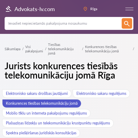
Advokats-lv.com
Rīga
Tiesības
Visi
Konkurences tiesības
Sākumlapa
telekomunikāciju
pakalpojumi
telekomunikāciju jomā
jomā
Jurists konkurences tiesībās
telekomunikāciju jomā Rīga
Elektronisko sakaru drošības jautājumi
Elektronisko sakaru regulējums
Konkurences tiesības telekomunikāciju jomā
Mobilo tīklu un interneta pakalpojumu regulējums
Plašsaziņas līdzekļu un telekomunikāciju krustpunktu regulējums
Spektra piešķiršanas juridiskās konsultācijas