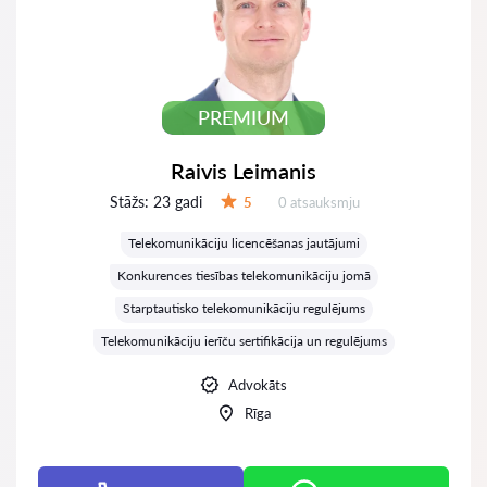
PREMIUM
Raivis Leimanis
Stāžs:
23 gadi
Atsauksmes:
5
0 atsauksmju
Vērtējums:
Telekomunikāciju licencēšanas jautājumi
Konkurences tiesības telekomunikāciju jomā
Starptautisko telekomunikāciju regulējums
Telekomunikāciju ierīču sertifikācija un regulējums
Advokāts
Rīga