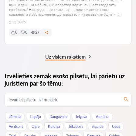
ваш надежный мобильный оператор вдруг начинает создавать
проблемы? Неожиданные списания, низкое качество связи,
сложности с расторжением договора или навязывание услуг – […]
2.12.2025
0
0
27
Uz visiem rakstiem
Izvēlieties zemāk esošo pilsētu, lai pārietu uz
juristiem par šo tēmu:
Jūrmala
Liepāja
Daugavpils
Jelgava
Valmiera
Ventspils
Ogre
Kuldīga
Jēkabpils
Sigulda
Cēsis