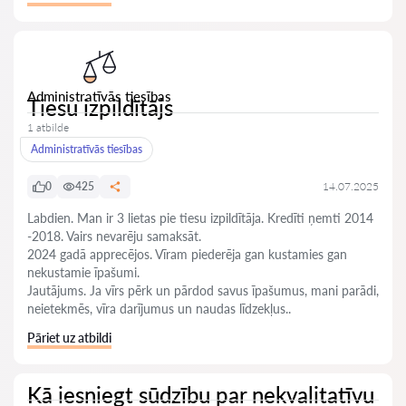
Administratīvās tiesības
Tiesu izpildītājs
1 atbilde
Administratīvās tiesības
0
425
14.07.2025
Labdien. Man ir 3 lietas pie tiesu izpildītāja. Kredīti ņemti 2014
-2018. Vairs nevarēju samaksāt.
2024 gadā apprecējos. Vīram piederēja gan kustamies gan
nekustamie īpašumi.
Jautājums. Ja vīrs pērk un pārdod savus īpašumus, mani parādi,
neietekmēs, vīra darījumus un naudas līdzekļus..
Pāriet uz atbildi
Kā iesniegt sūdzību par nekvalitatīvu