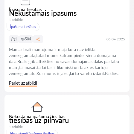
Īpašuma tiesības
Nekustamais ipasums
1 atbilde
Īpašuma tiesības
1
504
05.04.2025
Man ar brali mantojuma ir maja kura nav ielikta
zemesgramata,tatad mums katram pieder viena domajama
dala.Bralis grib atteikties no savas domajamas dalas par labu
man ,t.i. masai .ta lai tas ir likumiski un talak es kartoju
zemesgramatu.Kur mums ir jaiet ,lai to varetu izdarit.Paldies.
Pāriet uz atbildi
Nekustamā īpašuma tiesības
tiesibas uz pilnvaru
1 atbilde
Nekustamā īpašuma tiesības