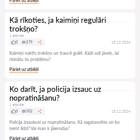
Pāriet uz atbildi
Kā rīkoties, ja kaimiņi regulāri
trokšņo?
1 atbilde
0
279
15.12.2024
Kaimiņi naktīs trokšņo un traucē gulēt. Kādi soļi jāveic, lai
risinātu šo problēmu?
Pāriet uz atbildi
Ko darīt, ja policija izsauc uz
nopratināšanu?
1 atbilde
0
502
15.12.2024
Policija izsaukusi uz nopratināšanu. Kā sagatavoties un ko
ņemt līdzi? Vai man ir jāierodas?
Pāriet uz atbildi