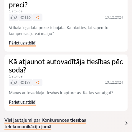
preci?
1 atbilde
0
116
15.12.2024
Veikalā iegādāta prece ir bojāta. Kā rīkoties, lai saņemtu
kompensāciju vai maiņu?
Pāriet uz atbildi
Kā atjaunot autovadītāja tiesības pēc
soda?
1 atbilde
0
197
15.12.2024
Manas autovadītāja tiesības ir apturētas. Kā tās var atgūt?
Pāriet uz atbildi
Visi jautājumi par Konkurences tiesības
telekomunikāciju jomā