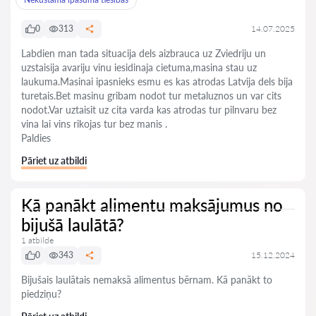
0
313
14.07.2025
Labdien man tada situacija dels aizbrauca uz Zviedriju un
uzstaisija avariju vinu iesidinaja cietuma,masina stau uz
laukuma.Masinai ipasnieks esmu es kas atrodas Latvija dels bija
turetais.Bet masinu gribam nodot tur metaluznos un var cits
nodot.Var uztaisit uz cita varda kas atrodas tur pilnvaru bez
vina lai vins rikojas tur bez manis .
Paldies
Pāriet uz atbildi
Kā panākt alimentu maksājumus no
bijušā laulātā?
1 atbilde
0
343
15.12.2024
Bijušais laulātais nemaksā alimentus bērnam. Kā panākt to
piedziņu?