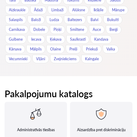
Talsi
Bauska
Madona
Tukums
Rēzekne
Saldus
Aizkraukle
Ādaži
Limbaži
Alūksne
Ikšķile
Mārupe
Salaspils
Baloži
Ludza
Baltezers
Balvi
Bukulti
Carnikava
Dobele
Piņķi
Smiltene
Auce
Berģi
Gulbene
Iecava
Ķekava
Saulkrasti
Kandava
Kārsava
Mālpils
Olaine
Preiļi
Priekuļi
Valka
Vecumnieki
Viļāni
Zvejniekciems
Kalngale
Pakalpojumu katalogs
Administratīvās tiesības
Aizsardzība pret diskrimināciju