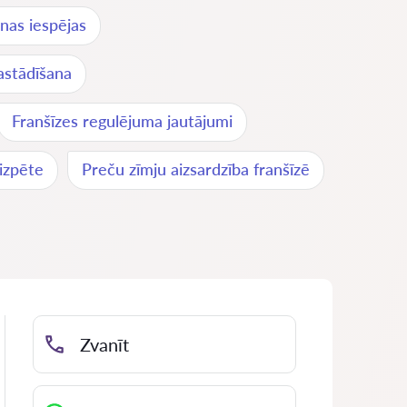
nas iespējas
astādīšana
Franšīzes regulējuma jautājumi
 izpēte
Preču zīmju aizsardzība franšīzē
Zvanīt