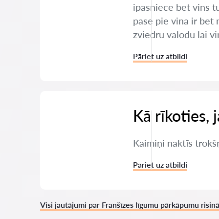
ipasniece bet vins t
pase pie vina ir bet
zviedru valodu lai v
Pāriet uz atbildi
Kā rīkoties, 
Kaimiņi naktīs trokšņ
Pāriet uz atbildi
Visi jautājumi par Franšīzes līgumu pārkāpumu risin