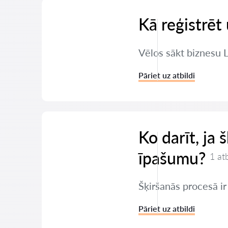
Kā reģistrē
Vēlos sākt biznesu 
Pāriet uz atbildi
Ko darīt, ja 
īpašumu?
1 at
Šķiršanās procesā ir
Pāriet uz atbildi