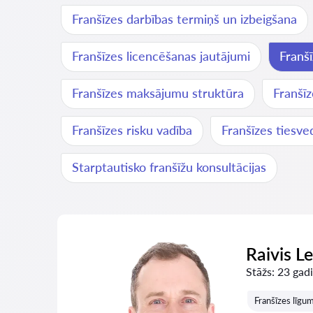
Franšīzes darbības termiņš un izbeigšana
Franšīzes licencēšanas jautājumi
Franš
Franšīzes maksājumu struktūra
Franšīz
Franšīzes risku vadība
Franšīzes tiesve
Starptautisko franšīžu konsultācijas
Raivis L
Stāžs:
23 gadi
Franšīzes līgu