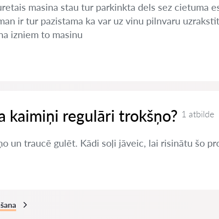
uretais masina stau tur parkinkta dels sez cietuma 
 man ir tur pazistama ka var uz vinu pilnvaru uzrakst
ina izniem to masinu
ja kaimiņi regulāri trokšņo?
1 atbilde
o un traucē gulēt. Kādi soļi jāveic, lai risinātu šo 
āšana