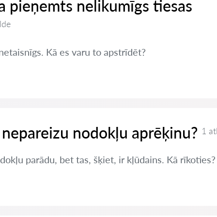
 ja pieņemts nelikumīgs tiesas
lde
netaisnīgs. Kā es varu to apstrīdēt?
 nepareizu nodokļu aprēķinu?
1 at
okļu parādu, bet tas, šķiet, ir kļūdains. Kā rīkoties?