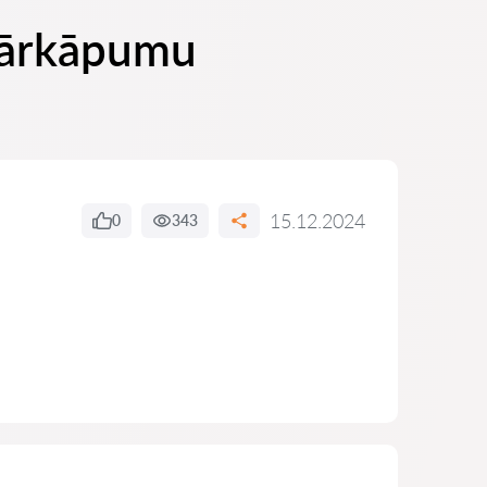
 pārkāpumu
15.12.2024
0
343