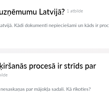
t uzņēmumu Latvijā?
1 atbilde
Latvijā. Kādi dokumenti nepieciešami un kāds ir pro
šķiršanās procesā ir strīds par
bilde
 nesaskaņas par mājokļa sadali. Kā rīkoties?