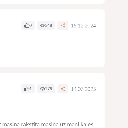
15.12.2024
0
348
14.07.2025
1
278
t masina rakstita masina uz mani ka es