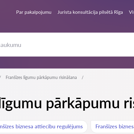
Par pakalpojumu
Jurista konsultācija pilsētā Rīga
Vi
Franšīzes līgumu pārkāpumu risināšana
s līgumu pārkāpumu r
nšīzes biznesa attiecību regulējums
Franšīzes bizne