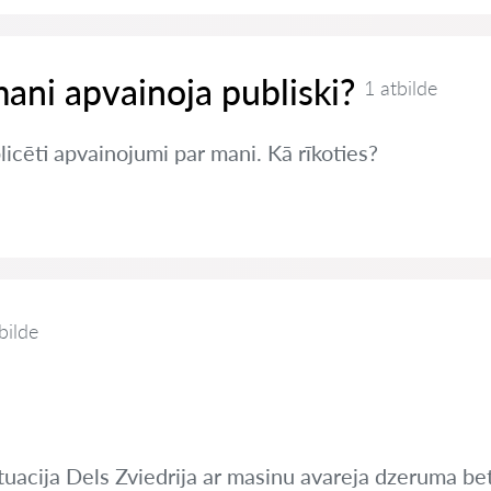
mani apvainoja publiski?
1 atbilde
blicēti apvainojumi par mani. Kā rīkoties?
bilde
tuacija Dels Zviedrija ar masinu avareja dzeruma be