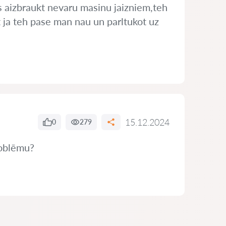
es aizbraukt nevaru masinu jaizniem,teh
it ja teh pase man nau un parltukot uz
15.12.2024
0
279
problēmu?