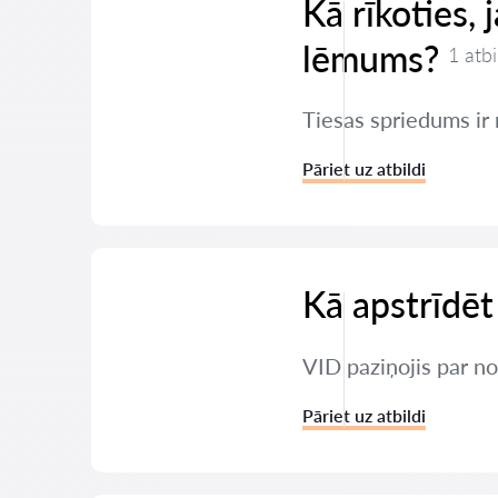
Kā rīkoties,
lēmums?
1 atbi
Tiesas spriedums ir 
Pāriet uz atbildi
Kā apstrīdēt
VID paziņojis par nod
Pāriet uz atbildi