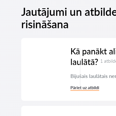
Jautājumi un atbild
risināšana
Kā panākt a
laulātā?
1 atbild
Bijušais laulātais 
Pāriet uz atbildi