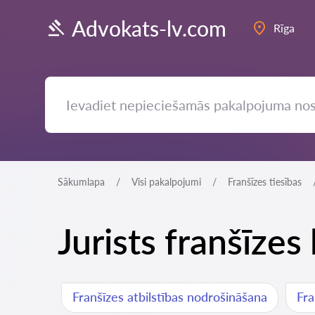
Advokats-lv.com
Rīga
Sākumlapa
Visi pakalpojumi
Franšīzes tiesības
Jurists franšīze
Franšīzes atbilstības nodrošināšana
Fra