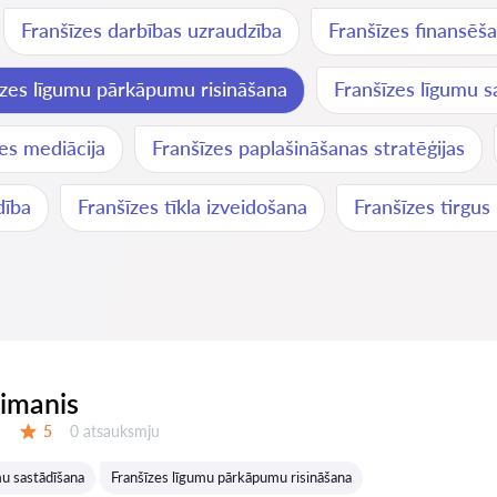
Franšīzes darbības uzraudzība
Franšīzes finansēša
īzes līgumu pārkāpumu risināšana
Franšīzes līgumu s
es mediācija
Franšīzes paplašināšanas stratēģijas
dība
Franšīzes tīkla izveidošana
Franšīzes tirgus
eimanis
Atsauksmes:
5
0 atsauksmju
Vērtējums:
mu sastādīšana
Franšīzes līgumu pārkāpumu risināšana