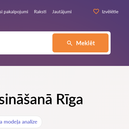
si pakalpojumi
Raksti
Jautājumi
Izvēlētie
Meklēt
isināšanā Rīga
sa modeļa analīze