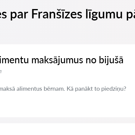
es par Franšīzes līgumu
limentu maksājumus no bijušā
e
nemaksā alimentus bērnam. Kā panākt to piedziņu?