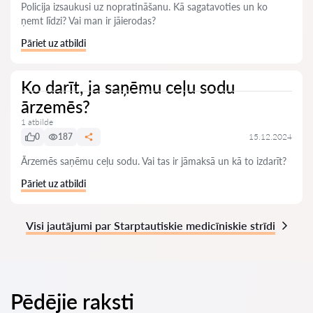
Policija izsaukusi uz nopratināšanu. Kā sagatavoties un ko
ņemt līdzi? Vai man ir jāierodas?
Pāriet uz atbildi
Ko darīt, ja saņēmu ceļu sodu
ārzemēs?
1 atbilde
0
187
15.12.2024
Ārzemēs saņēmu ceļu sodu. Vai tas ir jāmaksā un kā to izdarīt?
Pāriet uz atbildi
Visi jautājumi par Starptautiskie medicīniskie strīdi
Pēdējie raksti