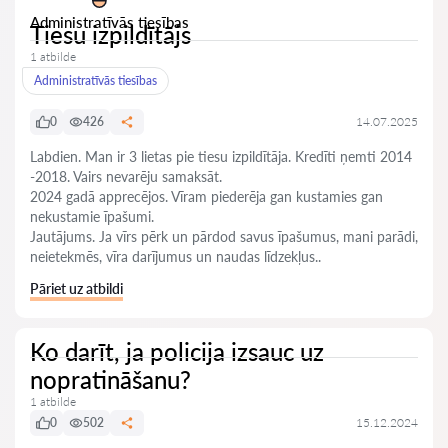
Administratīvās tiesības
Tiesu izpildītājs
1 atbilde
Administratīvās tiesības
0
426
14.07.2025
Labdien. Man ir 3 lietas pie tiesu izpildītāja. Kredīti ņemti 2014
-2018. Vairs nevarēju samaksāt.
2024 gadā apprecējos. Vīram piederēja gan kustamies gan
nekustamie īpašumi.
Jautājums. Ja vīrs pērk un pārdod savus īpašumus, mani parādi,
neietekmēs, vīra darījumus un naudas līdzekļus..
Pāriet uz atbildi
Ko darīt, ja policija izsauc uz
nopratināšanu?
1 atbilde
0
502
15.12.2024