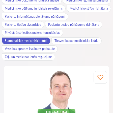
Medicīnisko dokumentu juridiskā analīze
Medicīnisko līgumu sastādīšana
Medicīnisko pētījumu juridiskais regulējums
Medicīnisko strīdu risināšana
Pacientu informēšanas pienākumu pārkāpumi
Pacientu tiesību aizsardzība
Pacientu tiesību pārkāpumu risināšana
Privātās ārstniecības prakses konsultācijas
Starptautiskie medicīniskie strīdi
Tiesvedība par medicīnisko kļūdu
Veselības aprūpes kvalitātes pārbaude
Zāļu un medicīnas ierīču regulējums
PREMIUM