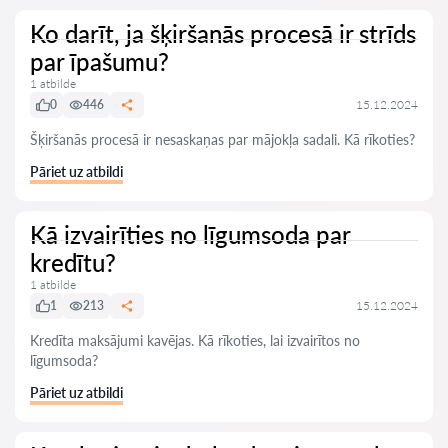
Ko darīt, ja šķiršanās procesā ir strīds
par īpašumu?
1 atbilde
0
446
15.12.2024
Šķiršanās procesā ir nesaskaņas par mājokļa sadali. Kā rīkoties?
Pāriet uz atbildi
Kā izvairīties no līgumsoda par
kredītu?
1 atbilde
1
213
15.12.2024
Kredīta maksājumi kavējas. Kā rīkoties, lai izvairītos no
līgumsoda?
Pāriet uz atbildi