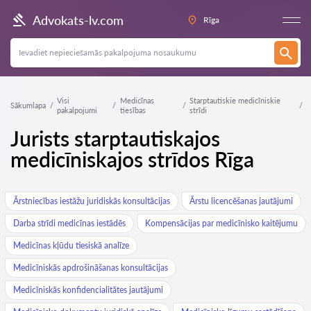
Advokats-lv.com
Rīga
Visi
Medicīnas
Starptautiskie medicīniskie
Sākumlapa
pakalpojumi
tiesības
strīdi
Jurists starptautiskajos
medicīniskajos strīdos Rīga
Ārstniecības iestāžu juridiskās konsultācijas
Ārstu licencēšanas jautājumi
Darba strīdi medicīnas iestādēs
Kompensācijas par medicīnisko kaitējumu
Medicīnas kļūdu tiesiskā analīze
Medicīniskās apdrošināšanas konsultācijas
Medicīniskās konfidencialitātes jautājumi