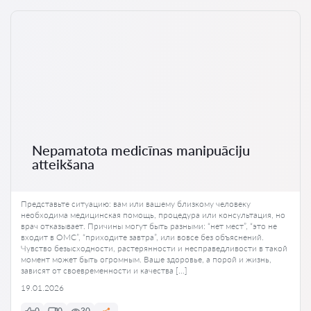
Nepamatota medicīnas manipuāciju
atteikšana
Представьте ситуацию: вам или вашему близкому человеку
необходима медицинская помощь, процедура или консультация, но
врач отказывает. Причины могут быть разными: “нет мест”, “это не
входит в ОМС”, “приходите завтра”, или вовсе без объяснений.
Чувство безысходности, растерянности и несправедливости в такой
момент может быть огромным. Ваше здоровье, а порой и жизнь,
зависят от своевременности и качества […]
19.01.2026