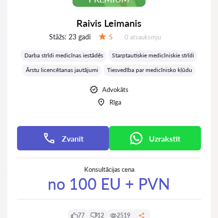
Raivis Leimanis
Stāžs:
23 gadi
Atsauksmes:
5
0 atsauksmju
Vērtējums:
Darba strīdi medicīnas iestādēs
Starptautiskie medicīniskie strīdi
Ārstu licencēšanas jautājumi
Tiesvedība par medicīnisko kļūdu
Advokāts
Rīga
Zvanīt
Uzrakstīt
Konsultācijas cena
no 100 EU + PVN
77
12
2519