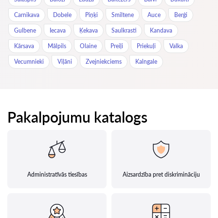
Carnikava
Dobele
Piņķi
Smiltene
Auce
Berģi
Gulbene
Iecava
Ķekava
Saulkrasti
Kandava
Kārsava
Mālpils
Olaine
Preiļi
Priekuļi
Valka
Vecumnieki
Viļāni
Zvejniekciems
Kalngale
Pakalpojumu katalogs
Administratīvās tiesības
Aizsardzība pret diskrimināciju