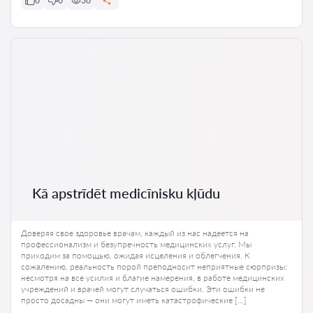
0
0
30
Kā apstrīdēt medicīnisku kļūdu
Доверяя свое здоровье врачам, каждый из нас надеется на
профессионализм и безупречность медицинских услуг. Мы
приходим за помощью, ожидая исцеления и облегчения. К
сожалению, реальность порой преподносит неприятные сюрпризы:
несмотря на все усилия и благие намерения, в работе медицинских
учреждений и врачей могут случаться ошибки. Эти ошибки не
просто досадны — они могут иметь катастрофические […]