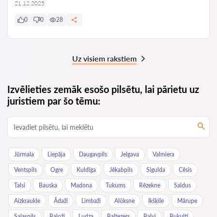
21.12.2025
0
0
28
Uz visiem rakstiem
Izvēlieties zemāk esošo pilsētu, lai pārietu uz
juristiem par šo tēmu:
Jūrmala
Liepāja
Daugavpils
Jelgava
Valmiera
Ventspils
Ogre
Kuldīga
Jēkabpils
Sigulda
Cēsis
Talsi
Bauska
Madona
Tukums
Rēzekne
Saldus
Aizkraukle
Ādaži
Limbaži
Alūksne
Ikšķile
Mārupe
Salaspils
Baloži
Ludza
Baltezers
Balvi
Bukulti