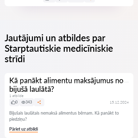
Jautājumi un atbildes par
Starptautiskie medicīniskie
strīdi
Kā panākt alimentu maksājumus no
bijušā laulātā?
1 atbilde
0
343
15.12.2024
Bijušais laulātais nemaksā alimentus bērnam. Kā panākt to
piedziņu?
Pāriet uz atbildi