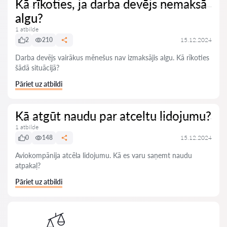
Kā rīkoties, ja darba devējs nemaksā
algu?
1 atbilde
2
210
15.12.2024
Darba devējs vairākus mēnešus nav izmaksājis algu. Kā rīkoties
šādā situācijā?
Pāriet uz atbildi
Kā atgūt naudu par atceltu lidojumu?
1 atbilde
0
148
15.12.2024
Aviokompānija atcēla lidojumu. Kā es varu saņemt naudu
atpakaļ?
Pāriet uz atbildi