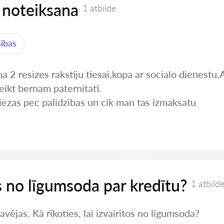
 noteiksana
1 atbilde
sības
 2 resizes rakstiju tiesai,kopa ar socialo dienestu.A
eikt bernam paternitati.
iezas pec palidzibas un cik man tas izmaksatu
es no līgumsoda par kredītu?
1 atbild
vējas. Kā rīkoties, lai izvairītos no līgumsoda?