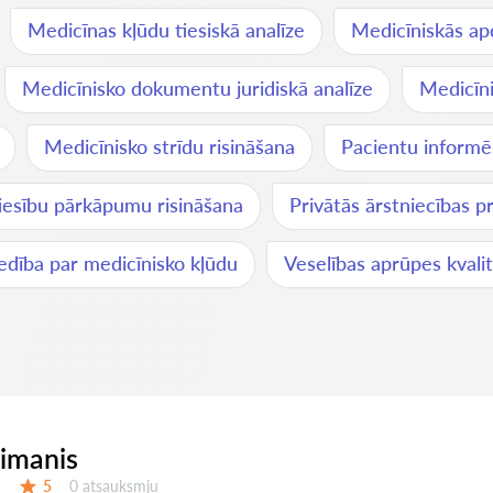
Medicīnas kļūdu tiesiskā analīze
Medicīniskās ap
Medicīnisko dokumentu juridiskā analīze
Medicīni
Medicīnisko strīdu risināšana
Pacientu inform
iesību pārkāpumu risināšana
Privātās ārstniecības p
edība par medicīnisko kļūdu
Veselības aprūpes kvali
eimanis
Atsauksmes:
5
0 atsauksmju