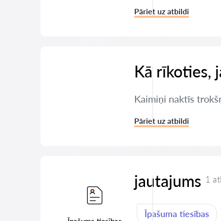
Pāriet uz atbildi
Kā rīkoties, 
Kaimiņi naktīs trokšņ
Pāriet uz atbildi
jautajums
1 at
Īpašuma tiesības