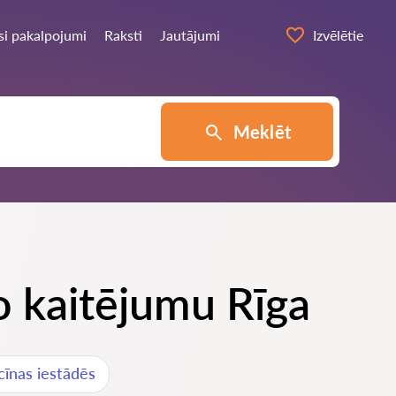
si pakalpojumi
Raksti
Jautājumi
Izvēlētie
Meklēt
o kaitējumu Rīga
cīnas iestādēs