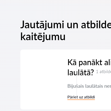
Jautājumi un atbild
kaitējumu
Kā panākt a
laulātā?
1 atbild
Bijušais laulātais 
Pāriet uz atbildi