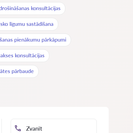
drošināšanas konsultācijas
sko līgumu sastādīšana
ēšanas pienākumu pārkāpumi
rakses konsultācijas
tātes pārbaude
Zvanīt