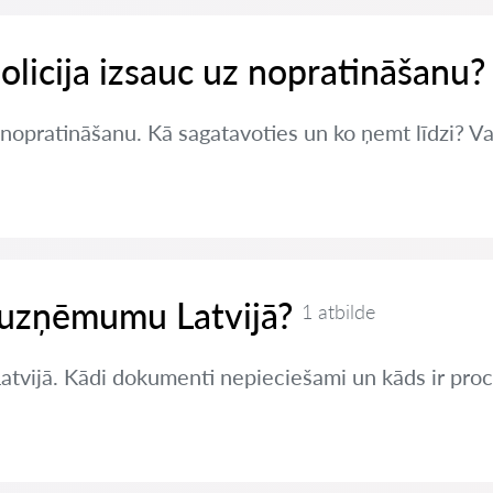
policija izsauc uz nopratināšanu?
z nopratināšanu. Kā sagatavoties un ko ņemt līdzi? Va
t uzņēmumu Latvijā?
1 atbilde
Latvijā. Kādi dokumenti nepieciešami un kāds ir pro