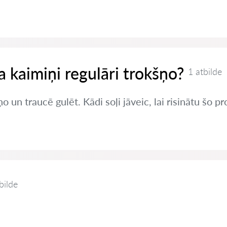
ja kaimiņi regulāri trokšņo?
1 atbilde
o un traucē gulēt. Kādi soļi jāveic, lai risinātu šo 
bilde