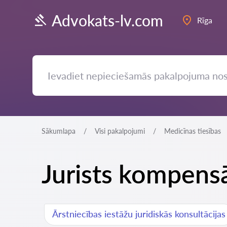
Advokats-lv.com
Rīga
Sākumlapa
Visi pakalpojumi
Medicīnas tiesības
Jurists kompensā
Ārstniecības iestāžu juridiskās konsultācijas