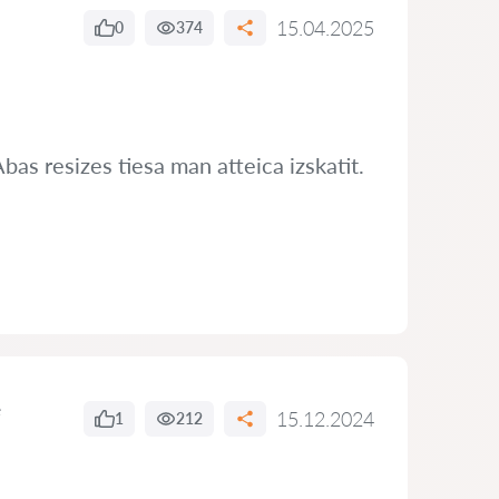
15.04.2025
0
374
bas resizes tiesa man atteica izskatit.
e
15.12.2024
1
212