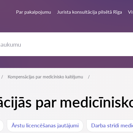
Par pakalpojumu
Jurista konsultācija pilsētā Rīga
Vi
Kompensācijas par medicīnisko kaitējumu
cijās par medicīnisk
Ārstu licencēšanas jautājumi
Darba strīdi medi