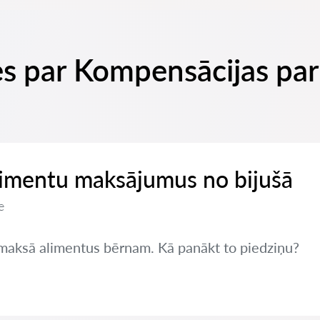
es par Kompensācijas par
limentu maksājumus no bijušā
e
nemaksā alimentus bērnam. Kā panākt to piedziņu?