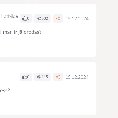
1 atbilde
15.12.2024
0
502
i man ir jāierodas?
15.12.2024
0
115
cess?