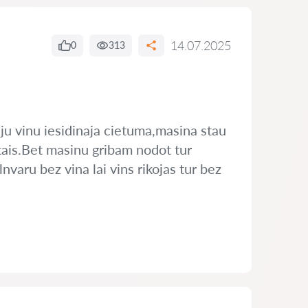
14.07.2025
0
313
iju vinu iesidinaja cietuma,masina stau
tais.Bet masinu gribam nodot tur
nvaru bez vina lai vins rikojas tur bez