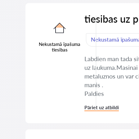
tiesibas uz 
Nekustamā īpašuma
Nekustamā īpašuma
tiesības
Labdien man tada sit
uz laukuma.Masinai i
metaluznos un var cit
manis .
Paldies
Pāriet uz atbildi