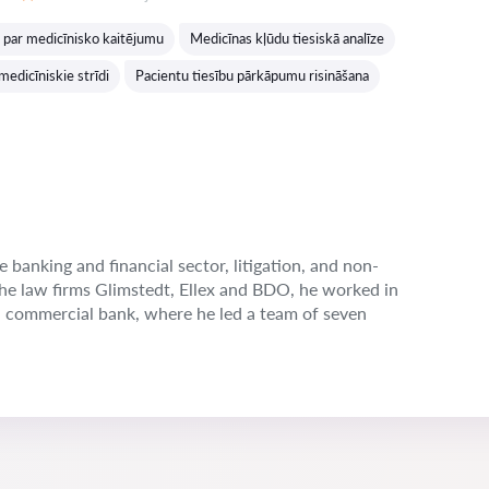
Vērtējums:
par medicīnisko kaitējumu
Medicīnas kļūdu tiesiskā analīze
medicīniskie strīdi
Pacientu tiesību pārkāpumu risināšana
e banking and financial sector, litigation, and non-
the law firms Glimstedt, Ellex and BDO, he worked in
n commercial bank, where he led a team of seven