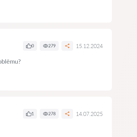
15.12.2024
0
279
problēmu?
14.07.2025
1
278