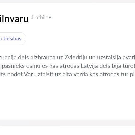
pilnvaru
1 atbilde
 tiesības
uacija dels aizbrauca uz Zviedriju un uzstaisija avar
pasnieks esmu es kas atrodas Latvija dels bija ture
s nodot.Var uztaisit uz cita varda kas atrodas tur pil