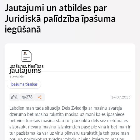
Jautājumi un atbildes par
Juridiskā palīdzība īpašuma
iegūšanā
Īpašuma tiesības
jautajums
1 atbilde
Īpašuma tiesības
1
278
14.07.2025
Labdien man tada situacija Dels Zviedrija ar masinu avareja
dzeruma bet masina rakstita masina uz mani ka es ipasniece
bet vins turetais masina stau tur parkinkta dels sez cietuma es
aizbraukt nevaru masinu jaizniem,teh pase pie vina ir bet man ir
tur pazistama ka var uz vinu pilnvaru uzrakstit ja teh pase man
nau un parltukot uz zviedru valodu lai vina izniem to masinu