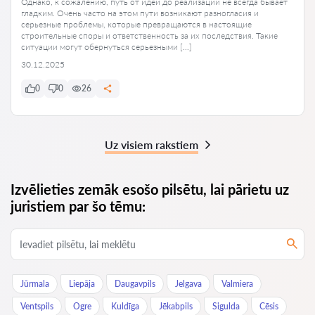
Однако, к сожалению, путь от идеи до реализации не всегда бывает
гладким. Очень часто на этом пути возникают разногласия и
серьезные проблемы, которые превращаются в настоящие
строительные споры и ответственность за их последствия. Такие
ситуации могут обернуться серьезными […]
30.12.2025
0
0
26
Uz visiem rakstiem
Izvēlieties zemāk esošo pilsētu, lai pārietu uz
juristiem par šo tēmu:
Jūrmala
Liepāja
Daugavpils
Jelgava
Valmiera
Ventspils
Ogre
Kuldīga
Jēkabpils
Sigulda
Cēsis