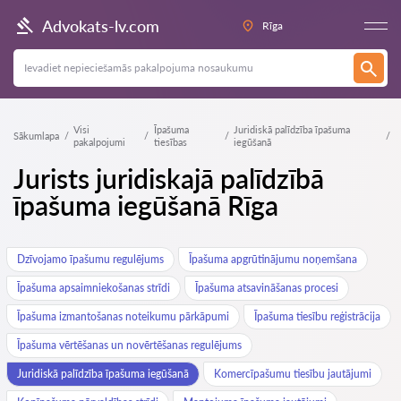
Advokats-lv.com
Rīga
Visi
Īpašuma
Juridiskā palīdzība īpašuma
Sākumlapa
pakalpojumi
tiesības
iegūšanā
Jurists juridiskajā palīdzībā
īpašuma iegūšanā Rīga
Dzīvojamo īpašumu regulējums
Īpašuma apgrūtinājumu noņemšana
Īpašuma apsaimniekošanas strīdi
Īpašuma atsavināšanas procesi
Īpašuma izmantošanas noteikumu pārkāpumi
Īpašuma tiesību reģistrācija
Īpašuma vērtēšanas un novērtēšanas regulējums
Juridiskā palīdzība īpašuma iegūšanā
Komercīpašumu tiesību jautājumi