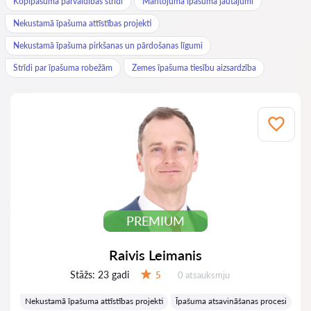
Kopīpašuma pārvaldības strīdi
Mantojuma īpašuma jautājumi
Nekustamā īpašuma attīstības projekti
Nekustamā īpašuma pirkšanas un pārdošanas līgumi
Strīdi par īpašuma robežām
Zemes īpašuma tiesību aizsardzība
PREMIUM
Raivis Leimanis
Stāžs:
23 gadi
Atsauksmes:
5
0 atsauksmju
Vērtējums:
Nekustamā īpašuma attīstības projekti
Īpašuma atsavināšanas procesi