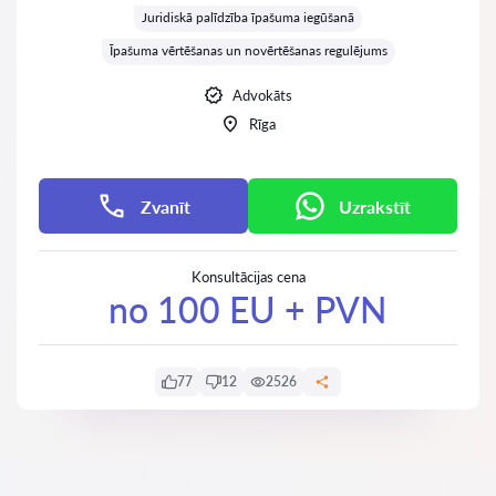
Juridiskā palīdzība īpašuma iegūšanā
Īpašuma vērtēšanas un novērtēšanas regulējums
Advokāts
Rīga
Zvanīt
Uzrakstīt
Konsultācijas cena
no 100 EU + PVN
77
12
2526