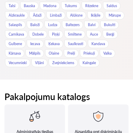
Talsi
Bauska
Madona
Tukums
Rēzekne
Saldus
Aizkraukle
Ādaži
Limbaži
Alūksne
Ikšķile
Mārupe
Salaspils
Baloži
Ludza
Baltezers
Balvi
Bukulti
Carnikava
Dobele
Piņķi
Smiltene
Auce
Berģi
Gulbene
Iecava
Ķekava
Saulkrasti
Kandava
Kārsava
Mālpils
Olaine
Preiļi
Priekuļi
Valka
Vecumnieki
Viļāni
Zvejniekciems
Kalngale
Pakalpojumu katalogs
Administratīvās tiesības
Aizsardzība pret diskrimināciju