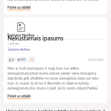
Pāriet uz atbildi
Īpašuma tiesības
Nekustamais ipasums
1 atbilde
Īpašuma tiesības
1
505
05.04.2025
Man ar brali mantojuma ir maja kura nav ielikta
zemesgramata,tatad mums katram pieder viena domajama
dala.Bralis grib atteikties no savas domajamas dalas par labu
man ,t.i. masai .ta lai tas ir likumiski un talak es kartoju
zemesgramatu.Kur mums ir jaiet ,lai to varetu izdarit.Paldies.
Pāriet uz atbildi
Visi jautājumi par Juridiskā palīdzība īpašuma iegūšanā