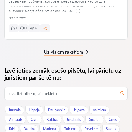
серьезные проблемы, которые превращаются в настоящие
строительные споры и ответственность за их последствия. Такие
ситуации могут обернуться серьезными […]
30.12.2025
0
0
26
Uz visiem rakstiem
Izvēlieties zemāk esošo pilsētu, lai pārietu uz
juristiem par šo tēmu:
Jūrmala
Liepāja
Daugavpils
Jelgava
Valmiera
Ventspils
Ogre
Kuldīga
Jēkabpils
Sigulda
Cēsis
Talsi
Bauska
Madona
Tukums
Rēzekne
Saldus