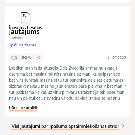
Īpašuma tiesības
jautajums
1 atbilde
Īpašuma tiesības
1
278
14.07.2025
Labdien man tada situacija Dels Zviedrija ar masinu avareja
dzeruma bet masina rakstita masina uz mani ka es ipasniece
bet vins turetais masina stau tur parkinkta dels sez cietuma es
aizbraukt nevaru masinu jaizniem,teh pase pie vina ir bet man ir
tur pazistama ka var uz vinu pilnvaru uzrakstit ja teh pase man
nau un parltukot uz zviedru valodu lai vina izniem to masinu
Pāriet uz atbildi
Visi jautājumi par Īpašuma apsaimniekošanas strīdi