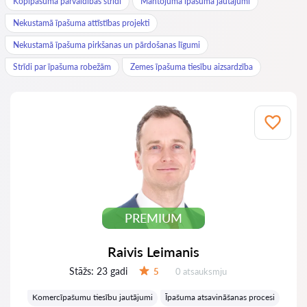
Kopīpašuma pārvaldības strīdi
Mantojuma īpašuma jautājumi
Nekustamā īpašuma attīstības projekti
Nekustamā īpašuma pirkšanas un pārdošanas līgumi
Strīdi par īpašuma robežām
Zemes īpašuma tiesību aizsardzība
PREMIUM
Raivis Leimanis
Stāžs:
23 gadi
Atsauksmes:
5
0 atsauksmju
Vērtējums:
Komercīpašumu tiesību jautājumi
Īpašuma atsavināšanas procesi