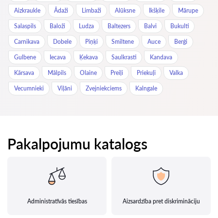
Aizkraukle
Ādaži
Limbaži
Alūksne
Ikšķile
Mārupe
Salaspils
Baloži
Ludza
Baltezers
Balvi
Bukulti
Carnikava
Dobele
Piņķi
Smiltene
Auce
Berģi
Gulbene
Iecava
Ķekava
Saulkrasti
Kandava
Kārsava
Mālpils
Olaine
Preiļi
Priekuļi
Valka
Vecumnieki
Viļāni
Zvejniekciems
Kalngale
Pakalpojumu katalogs
Administratīvās tiesības
Aizsardzība pret diskrimināciju