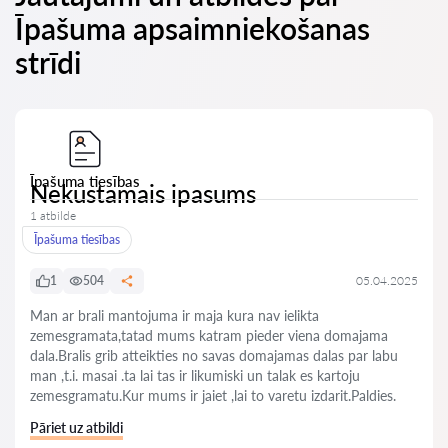
Īpašuma apsaimniekošanas
strīdi
Īpašuma tiesības
Nekustamais ipasums
1 atbilde
Īpašuma tiesības
1
504
05.04.2025
Man ar brali mantojuma ir maja kura nav ielikta
zemesgramata,tatad mums katram pieder viena domajama
dala.Bralis grib atteikties no savas domajamas dalas par labu
man ,t.i. masai .ta lai tas ir likumiski un talak es kartoju
zemesgramatu.Kur mums ir jaiet ,lai to varetu izdarit.Paldies.
Pāriet uz atbildi