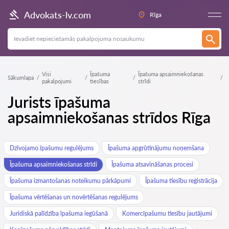
Advokats-lv.com
Rīga
Visi
Īpašuma
Īpašuma apsaimniekošanas
Sākumlapa
pakalpojumi
tiesības
strīdi
Jurists īpašuma
apsaimniekošanas strīdos Rīga
Dzīvojamo īpašumu regulējums
Īpašuma apgrūtinājumu noņemšana
Īpašuma apsaimniekošanas strīdi
Īpašuma atsavināšanas procesi
Īpašuma izmantošanas noteikumu pārkāpumi
Īpašuma tiesību reģistrācija
Īpašuma vērtēšanas un novērtēšanas regulējums
Juridiskā palīdzība īpašuma iegūšanā
Komercīpašumu tiesību jautājumi