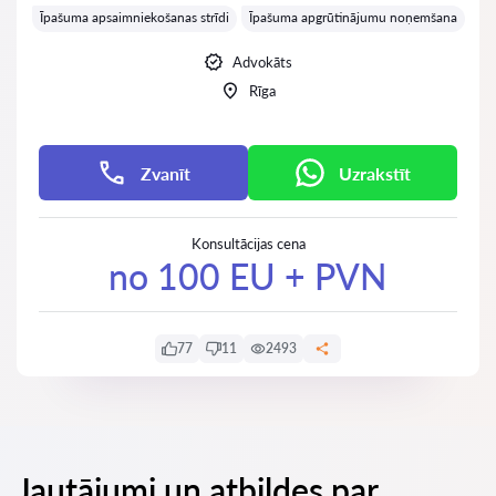
Īpašuma apsaimniekošanas strīdi
Īpašuma apgrūtinājumu noņemšana
Advokāts
Rīga
Zvanīt
Uzrakstīt
Konsultācijas cena
no 100 EU + PVN
77
11
2493
Jautājumi un atbildes par