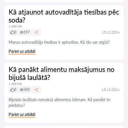
Kā atjaunot autovadītāja tiesības pēc
soda?
1 atbilde
0
197
15.12.2024
Manas autovadītāja tiesības ir apturētas. Kā tās var atgūt?
Pāriet uz atbildi
Kā panākt alimentu maksājumus no
bijušā laulātā?
1 atbilde
0
343
15.12.2024
Bijušais laulātais nemaksā alimentus bērnam. Kā panākt to
piedziņu?
Pāriet uz atbildi