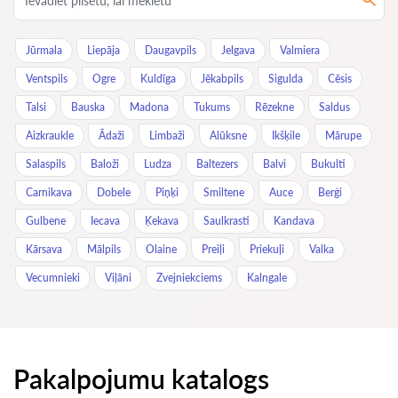
Jūrmala
Liepāja
Daugavpils
Jelgava
Valmiera
Ventspils
Ogre
Kuldīga
Jēkabpils
Sigulda
Cēsis
Talsi
Bauska
Madona
Tukums
Rēzekne
Saldus
Aizkraukle
Ādaži
Limbaži
Alūksne
Ikšķile
Mārupe
Salaspils
Baloži
Ludza
Baltezers
Balvi
Bukulti
Carnikava
Dobele
Piņķi
Smiltene
Auce
Berģi
Gulbene
Iecava
Ķekava
Saulkrasti
Kandava
Kārsava
Mālpils
Olaine
Preiļi
Priekuļi
Valka
Vecumnieki
Viļāni
Zvejniekciems
Kalngale
Pakalpojumu katalogs