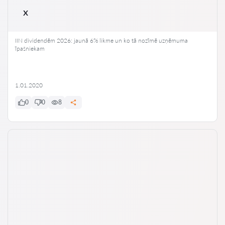
x
IIN dividendēm 2026: jaunā 6% likme un ko tā nozīmē uzņēmuma
īpašniekam
1.01.2020
0
0
8