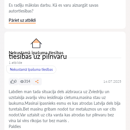
Es radīju mākslas darbu. Kā es varu aizsargāt savas
autortiesības?
Pāriet uz atbildi
Nekustamā īpašuma tiesības
tiesibas uz pilnvaru
1 atbilde
Nekustamā īpašuma tiesības
0
314
14.07.2025
Labdien man tada situacija dels aizbrauca uz Zviedriju un
uzstaisija avariju vinu iesidinaja cietuma,masina stau uz
laukuma.Masinai ipasnieks esmu es kas atrodas Latvija dels bija
turetais.Bet masinu gribam nodot tur metaluznos un var cits
nodot.Var uztaisit uz cita varda kas atrodas tur pilnvaru bez
vina lai vins rikojas tur bez manis .
Paldies