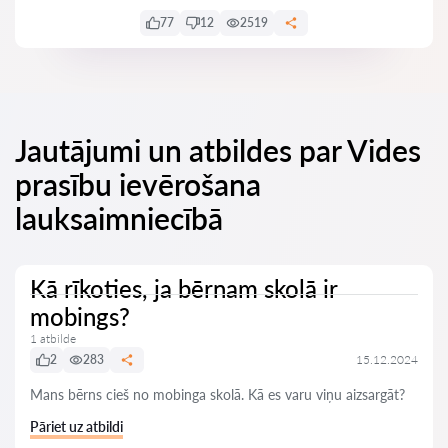
77
12
2519
Jautājumi un atbildes par Vides
prasību ievērošana
lauksaimniecībā
Kā rīkoties, ja bērnam skolā ir
mobings?
1 atbilde
2
283
15.12.2024
Mans bērns cieš no mobinga skolā. Kā es varu viņu aizsargāt?
Pāriet uz atbildi