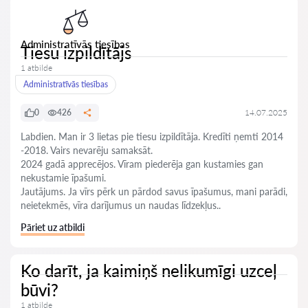
Administratīvās tiesības
Tiesu izpildītājs
1 atbilde
Administratīvās tiesības
0
426
14.07.2025
Labdien. Man ir 3 lietas pie tiesu izpildītāja. Kredīti ņemti 2014
-2018. Vairs nevarēju samaksāt.
2024 gadā apprecējos. Vīram piederēja gan kustamies gan
nekustamie īpašumi.
Jautājums. Ja vīrs pērk un pārdod savus īpašumus, mani parādi,
neietekmēs, vīra darījumus un naudas līdzekļus..
Pāriet uz atbildi
Ko darīt, ja kaimiņš nelikumīgi uzceļ
būvi?
1 atbilde