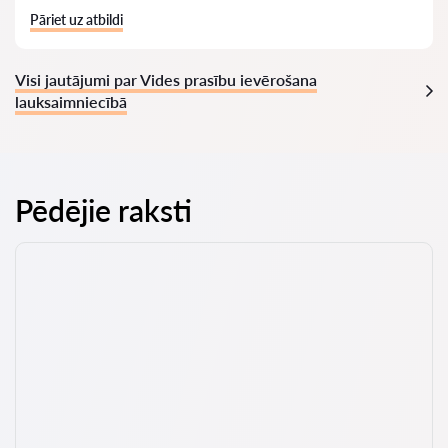
Pāriet uz atbildi
Visi jautājumi par Vides prasību ievērošana
lauksaimniecībā
Pēdējie raksti