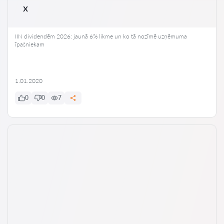
x
IIN dividendēm 2026: jaunā 6% likme un ko tā nozīmē uzņēmuma
īpašniekam
1.01.2020
0
0
7