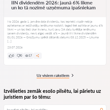
IIN dividendēm 2026: jaunā 6% likme
un ko tā nozīmē uzņēmuma īpašniekam
No 2026. gada 1. janvāra daļa dividenžu, kas iepriekš vispār nebija
apliekamas ar iedzīvotāju ienākuma nodokli, tagad tiek aplikta ar jaunu 6%
likmi — un tas tieši skar ikvienu, kurš savu SIA daļu turētāja ienākumu
saņem dividenžu, nevis algas veidā. 6% — Jaunā IIN likme dividendēm
01.01.2026 — Grozījumu spēkā stāšanās datums 03.12.2025 — Likuma
[…]
23.07.2026
0
0
17
Uz visiem rakstiem
Izvēlieties zemāk esošo pilsētu, lai pārietu uz
juristiem par šo tēmu: