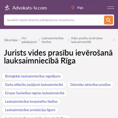
Advokats-lv.com
Rīga
Visi
Lauksaimniecības
Vides prasību ievērošana
Sākumlapa
pakalpojumi
tiesības
lauksaimniecībā
Jurists vides prasību ievērošanā
lauksaimniecībā Rīga
Bioloģiskās lauksaimniecības regulējums
Darba attiecību jautājumi lauksaimniecībā
Dzīvnieku labturības prasības
Eiropas Savienības regulas lauksaimniecībā
Lauksaimniecības kooperatīvu tiesības
Lauksaimniecības produkcijas līgumi