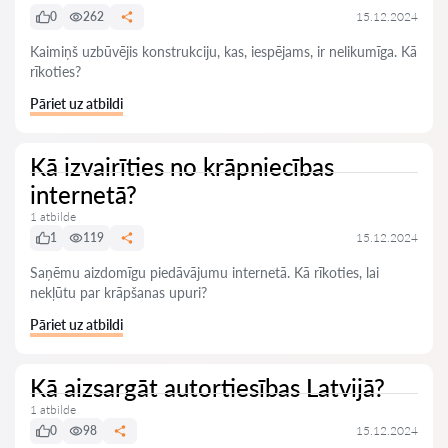
0
262
15.12.2024
Kaimiņš uzbūvējis konstrukciju, kas, iespējams, ir nelikumīga. Kā
rīkoties?
Pāriet uz atbildi
Kā izvairīties no krāpniecības
internetā?
1 atbilde
1
119
15.12.2024
Saņēmu aizdomīgu piedāvājumu internetā. Kā rīkoties, lai
nekļūtu par krāpšanas upuri?
Pāriet uz atbildi
Kā aizsargāt autortiesības Latvijā?
1 atbilde
0
98
15.12.2024