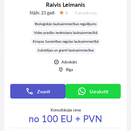
Raivis Leimanis
Stāžs:
23 gadi
Atsauksmes:
5
0 atsauksmju
Vērtējums:
Bioloģiskās lauksaimniecības regulējums
Vides prasību ievērošana lauksaimniecībā
Eiropas Savienības regulas lauksaimniecībā
Subsīdijas un granti lauksaimniecībai
Advokāts
Rīga
Zvanīt
Uzrakstīt
Konsultācijas cena
no 100 EU + PVN