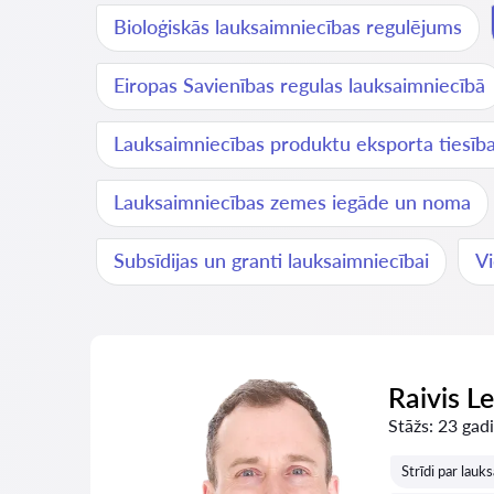
Bioloģiskās lauksaimniecības regulējums
Eiropas Savienības regulas lauksaimniecībā
Lauksaimniecības produktu eksporta tiesīb
Lauksaimniecības zemes iegāde un noma
Subsīdijas un granti lauksaimniecībai
Vi
Raivis L
Stāžs:
23 gadi
Strīdi par lau