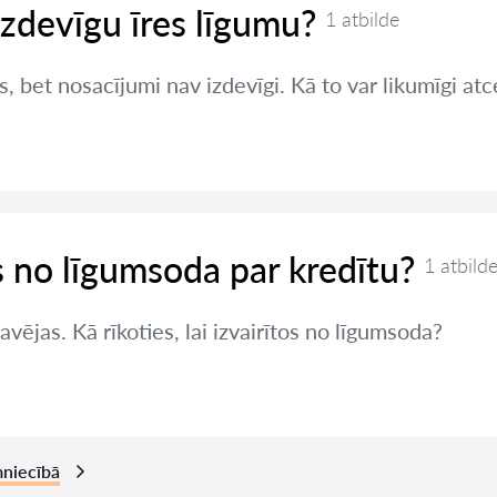
izdevīgu īres līgumu?
1 atbilde
s, bet nosacījumi nav izdevīgi. Kā to var likumīgi atc
es no līgumsoda par kredītu?
1 atbild
vējas. Kā rīkoties, lai izvairītos no līgumsoda?
mniecībā