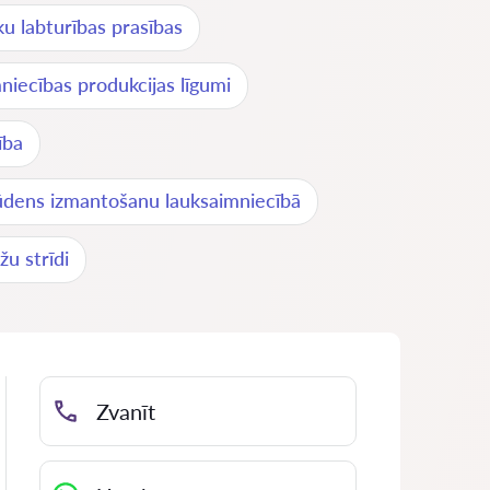
u labturības prasības
niecības produkcijas līgumi
ība
 ūdens izmantošanu lauksaimniecībā
u strīdi
Zvanīt