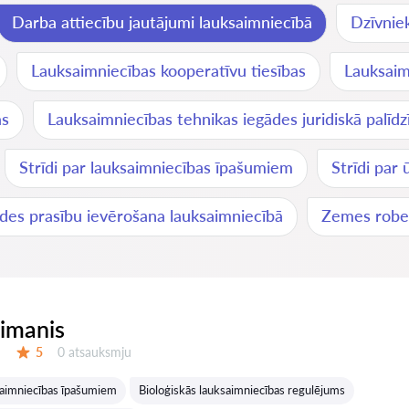
Darba attiecību jautājumi lauksaimniecībā
Dzīvniek
Lauksaimniecības kooperatīvu tiesības
Lauksaim
as
Lauksaimniecības tehnikas iegādes juridiskā palīdz
Strīdi par lauksaimniecības īpašumiem
Strīdi par
des prasību ievērošana lauksaimniecībā
Zemes robež
eimanis
Atsauksmes:
5
0 atsauksmju
Vērtējums:
ksaimniecības īpašumiem
Bioloģiskās lauksaimniecības regulējums