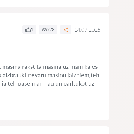
14.07.2025
1
278
t masina rakstita masina uz mani ka es
es aizbraukt nevaru masinu jaizniem,teh
it ja teh pase man nau un parltukot uz