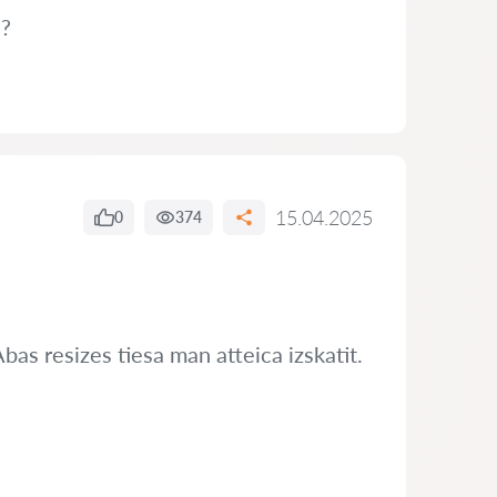
s?
15.04.2025
0
374
bas resizes tiesa man atteica izskatit.