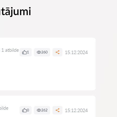
utājumi
1 atbilde
15.12.2024
1
260
bilde
15.12.2024
0
262