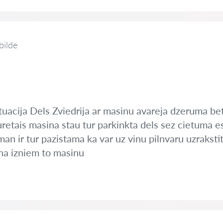
bilde
tuacija Dels Zviedrija ar masinu avareja dzeruma be
uretais masina stau tur parkinkta dels sez cietuma 
 man ir tur pazistama ka var uz vinu pilnvaru uzrakst
ina izniem to masinu