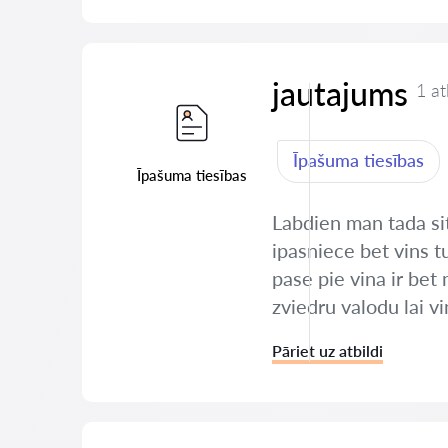
jautajums
1 at
Īpašuma tiesības
Īpašuma tiesības
Labdien man tada si
ipasniece bet vins t
pase pie vina ir bet
zviedru valodu lai v
Pāriet uz atbildi