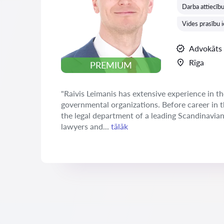
Darba attiecīb
Vides prasību 
Advokāts
Rīga
PREMIUM
"Raivis Leimanis has extensive experience in th
governmental organizations. Before career in 
the legal department of a leading Scandinavia
lawyers and...
tālāk