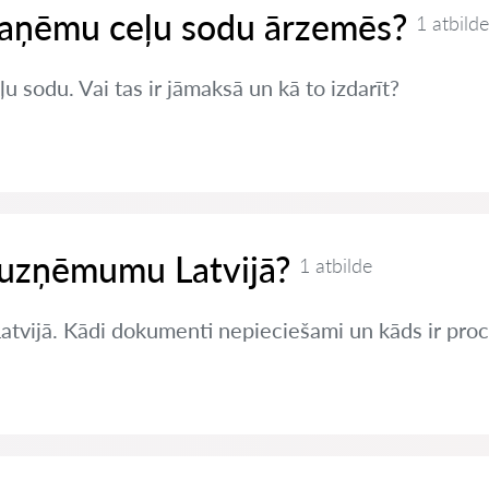
 saņēmu ceļu sodu ārzemēs?
1 atbilde
sodu. Vai tas ir jāmaksā un kā to izdarīt?
t uzņēmumu Latvijā?
1 atbilde
Latvijā. Kādi dokumenti nepieciešami un kāds ir pro