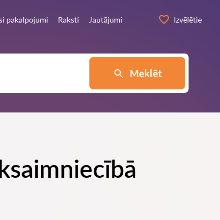
si pakalpojumi
Raksti
Jautājumi
Izvēlētie
Meklēt
uksaimniecībā