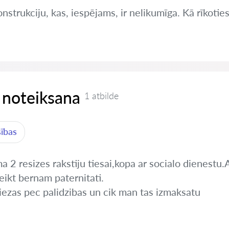
nstrukciju, kas, iespējams, ir nelikumīga. Kā rīkotie
 noteiksana
1 atbilde
sības
 2 resizes rakstiju tiesai,kopa ar socialo dienestu.A
eikt bernam paternitati.
iezas pec palidzibas un cik man tas izmaksatu