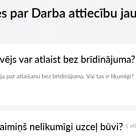
s par Darba attiecību ja
vējs var atlaist bez brīdinājuma?
a par atlaišanu bez brīdinājuma. Vai tas ir likumīgi?
kaimiņš nelikumīgi uzceļ būvi?
1 at