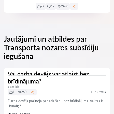
77
12
2498
Jautājumi un atbildes par
Transporta nozares subsīdiju
iegūšana
Vai darba devējs var atlaist bez
brīdinājuma?
1 atbilde
1
260
15.12.2024
Darba devējs paziņoja par atlaišanu bez brīdinājuma. Vai tas ir
likumīgi?