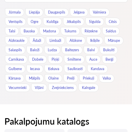
Jūrmala
Liepāja
Daugavpils
Jelgava
Valmiera
Ventspils
Ogre
Kuldīga
Jēkabpils
Sigulda
Cēsis
Talsi
Bauska
Madona
Tukums
Rēzekne
Saldus
Aizkraukle
Ādaži
Limbaži
Alūksne
Ikšķile
Mārupe
Salaspils
Baloži
Ludza
Baltezers
Balvi
Bukulti
Carnikava
Dobele
Piņķi
Smiltene
Auce
Berģi
Gulbene
Iecava
Ķekava
Saulkrasti
Kandava
Kārsava
Mālpils
Olaine
Preiļi
Priekuļi
Valka
Vecumnieki
Viļāni
Zvejniekciems
Kalngale
Pakalpojumu katalogs