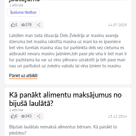
1 atbilde
Īpašuma tiesības
1
278
14.07.2025
Labdien man tada situacija Dels Zviedrija ar masinu avareja
dzeruma bet masina rakstita masina uz mani ka es ipasniece
bet vins turetais masina stau tur parkinkta dels sez cietuma es
aizbraukt nevaru masinu jaizniem,teh pase pie vina ir bet man ir
tur pazistama ka var uz vinu pilnvaru uzrakstit ja teh pase man
nau un parltukot uz zviedru valodu lai vina izniem to masinu
Pāriet uz atbildi
Kā panākt alimentu maksājumus no
bijušā laulātā?
1 atbilde
0
343
15.12.2024
Bijušais laulātais nemaksā alimentus bērnam. Kā panākt to
piedziņu?