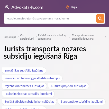
Advokats-lv.com
Rīga
Visi
Palīdzība valsts subsīdiju
Transporta nozares
Sākumlapa
pakalpojumi
saņemšanā
subsīdiju iegūšana
Jurists transporta nozares
subsīdiju iegūšanā Rīga
Enerģētikas subsīdiju iegūšana
Inovāciju un tehnoloģiju atbalsta subsīdijas
Izglītības un zinātnes subsīdijas
Kultūras projektu subsīdijas
Lauksaimniecības subsīdiju jautājumi
Sociālā atbalsta subsīdiju konsultācijas
Starptautisko subsīdiju jautājumi