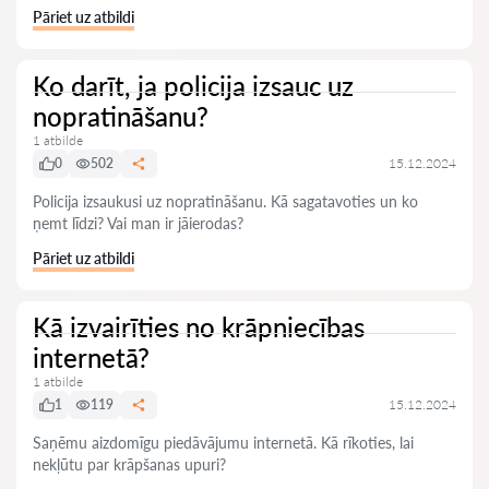
Pāriet uz atbildi
Ko darīt, ja policija izsauc uz
nopratināšanu?
1 atbilde
0
502
15.12.2024
Policija izsaukusi uz nopratināšanu. Kā sagatavoties un ko
ņemt līdzi? Vai man ir jāierodas?
Pāriet uz atbildi
Kā izvairīties no krāpniecības
internetā?
1 atbilde
1
119
15.12.2024
Saņēmu aizdomīgu piedāvājumu internetā. Kā rīkoties, lai
nekļūtu par krāpšanas upuri?