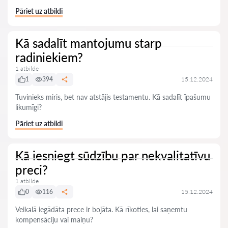
Pāriet uz atbildi
Kā sadalīt mantojumu starp
radiniekiem?
1 atbilde
1
394
15.12.2024
Tuvinieks miris, bet nav atstājis testamentu. Kā sadalīt īpašumu
likumīgi?
Pāriet uz atbildi
Kā iesniegt sūdzību par nekvalitatīvu
preci?
1 atbilde
0
116
15.12.2024
Veikalā iegādāta prece ir bojāta. Kā rīkoties, lai saņemtu
kompensāciju vai maiņu?