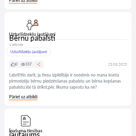
Pāriet uz atbildi
Uzturlīdzekļu jautājumi
Bērnu pabalsti
1 atbilde
Uzturlīdzekļu jautājumi
0
337
23.03.2025
Labrīt!Ko darīt, ja tiesu izpildītājs ir noņēmis no mana konta
pirmreizēju bērnu piedzimšanas pabalstu un bērna kopšanas
pabalstu.Vai tā drīkst,pēc likuma saprotu ka nè?
Pāriet uz atbildi
Īpašuma tiesības
jautajums