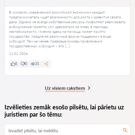
В условиях современной российской экономики каждый
предприниматель ищет возможности для роста и развития своего
дела. Однако не всегда собственные ресурсы позволяют реализовать
амбициозные проекты или удержаться на плаву в периоды
нестабильности. Именно здесь на помощь может прийти
государство, предлагая различные формы поддержки в виде
субсидий. Тем не менее, правовые основы привлечения
государственных субсидий – это […]
21.01.2026
0
0
31
Uz visiem rakstiem
Izvēlieties zemāk esošo pilsētu, lai pārietu uz
juristiem par šo tēmu: