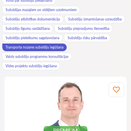
Strīdi par subsīdiju piešķiršanu
Subsīdijas mazajiem un vidējiem uzņēmumiem
Subsīdiju atbilstības dokumentācija
Subsīdiju izmantošanas uzraudzība
Subsīdiju līgumu sastādīšana
Subsīdiju pieprasījumu tiesvedība
Subsīdiju pieteikumu sagatavošana
Subsīdiju risku pārvaldība
Transporta nozares subsīdiju iegūšana
Valsts subsīdiju programmu konsultācijas
Vides projektu subsīdiju iegūšana
PREMIUM