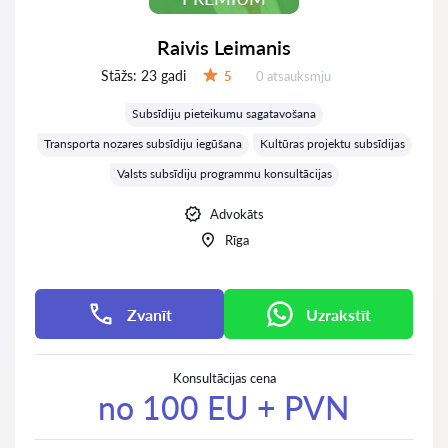
Raivis Leimanis
Stāžs:
23 gadi
Atsauksmes:
5
0 atsauksmju
Vērtējums:
Subsīdiju pieteikumu sagatavošana
Transporta nozares subsīdiju iegūšana
Kultūras projektu subsīdijas
Valsts subsīdiju programmu konsultācijas
Advokāts
Rīga
Zvanīt
Uzrakstīt
Konsultācijas cena
no 100 EU + PVN