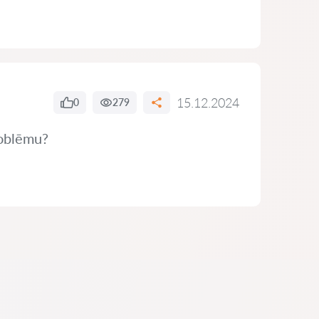
15.12.2024
0
279
problēmu?