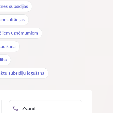
ātnes subsīdijas
 konsultācijas
idējiem uzņēmumiem
tādīšana
dība
ektu subsīdiju iegūšana
Zvanīt