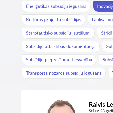
Enerģētikas subsīdiju iegūšana
Inovācij
Kultūras projektu subsīdijas
Lauksaimni
Starptautisko subsīdiju jautājumi
Strīdi
Subsīdiju atbilstības dokumentācija
Sub
Subsīdiju pieprasījumu tiesvedība
Subs
Transporta nozares subsīdiju iegūšana
Raivis L
Stāžs:
23 gadi