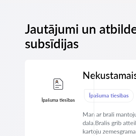
Jautājumi un atbilde
subsīdijas
Nekustamais
Īpašuma tiesības
Īpašuma tiesības
Man ar brali mantoj
dala.Bralis grib atte
kartoju zemesgramatu