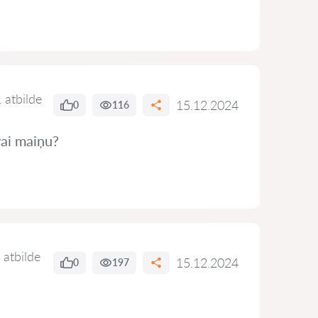
 atbilde
15.12.2024
0
116
vai maiņu?
 atbilde
15.12.2024
0
197