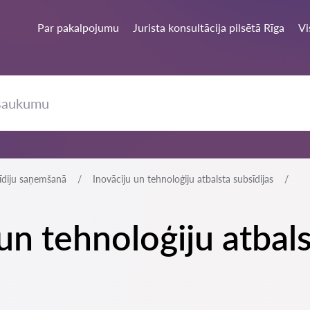
Par pakalpojumu
Jurista konsultācija pilsētā Rīga
Vi
sīdiju saņemšanā
Inovāciju un tehnoloģiju atbalsta subsīdijas
 un tehnoloģiju atbals