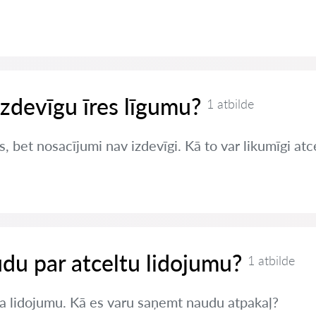
izdevīgu īres līgumu?
1 atbilde
s, bet nosacījumi nav izdevīgi. Kā to var likumīgi atc
du par atceltu lidojumu?
1 atbilde
a lidojumu. Kā es varu saņemt naudu atpakaļ?