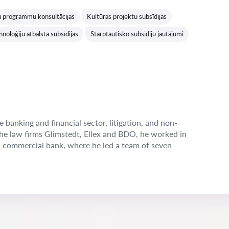
Vērtējums:
ju programmu konsultācijas
Kultūras projektu subsīdijas
hnoloģiju atbalsta subsīdijas
Starptautisko subsīdiju jautājumi
e banking and financial sector, litigation, and non-
the law firms Glimstedt, Ellex and BDO, he worked in
n commercial bank, where he led a team of seven