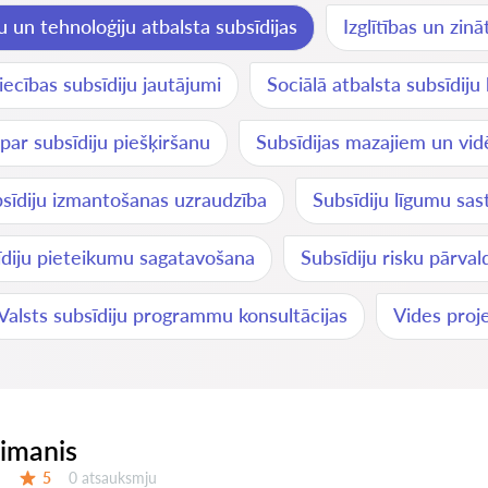
u un tehnoloģiju atbalsta subsīdijas
Izglītības un zin
ecības subsīdiju jautājumi
Sociālā atbalsta subsīdiju
 par subsīdiju piešķiršanu
Subsīdijas mazajiem un v
sīdiju izmantošanas uzraudzība
Subsīdiju līgumu sas
īdiju pieteikumu sagatavošana
Subsīdiju risku pārval
Valsts subsīdiju programmu konsultācijas
Vides proj
eimanis
Atsauksmes:
5
0 atsauksmju