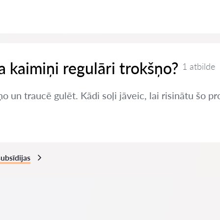
ja kaimiņi regulāri trokšņo?
1 atbilde
o un traucē gulēt. Kādi soļi jāveic, lai risinātu šo 
subsīdijas