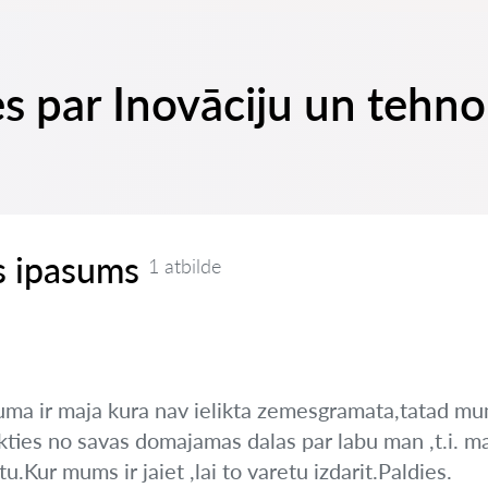
s par Inovāciju un tehnol
 ipasums
1 atbilde
uma ir maja kura nav ielikta zemesgramata,tatad m
ikties no savas domajamas dalas par labu man ,t.i. masa
.Kur mums ir jaiet ,lai to varetu izdarit.Paldies.