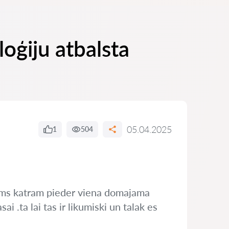
oģiju atbalsta
05.04.2025
1
504
ums katram pieder viena domajama
i .ta lai tas ir likumiski un talak es