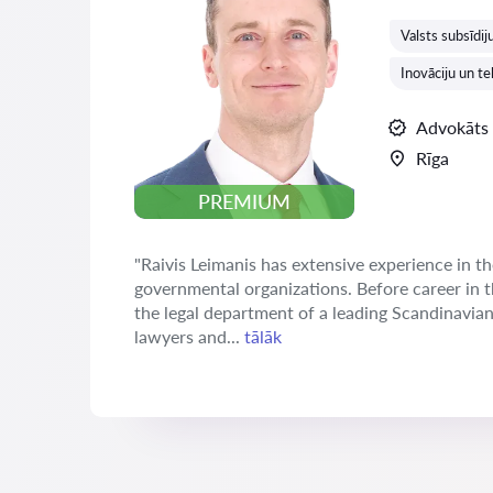
Valsts subsīdi
Inovāciju un te
Advokāts
Rīga
PREMIUM
"Raivis Leimanis has extensive experience in th
governmental organizations. Before career in 
the legal department of a leading Scandinavia
lawyers and...
tālāk