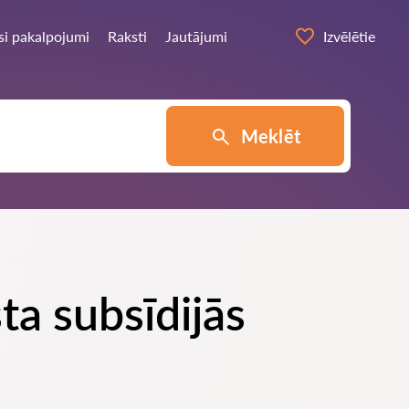
si pakalpojumi
Raksti
Jautājumi
Izvēlētie
Meklēt
ta subsīdijās