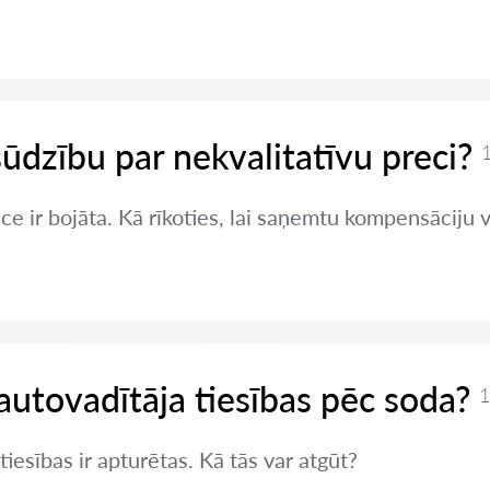
sūdzību par nekvalitatīvu preci?
1
ce ir bojāta. Kā rīkoties, lai saņemtu kompensāciju 
autovadītāja tiesības pēc soda?
1
iesības ir apturētas. Kā tās var atgūt?