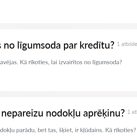
es no līgumsoda par kredītu?
1 atbild
vējas. Kā rīkoties, lai izvairītos no līgumsoda?
 nepareizu nodokļu aprēķinu?
1 at
okļu parādu, bet tas, šķiet, ir kļūdains. Kā rīkoties?