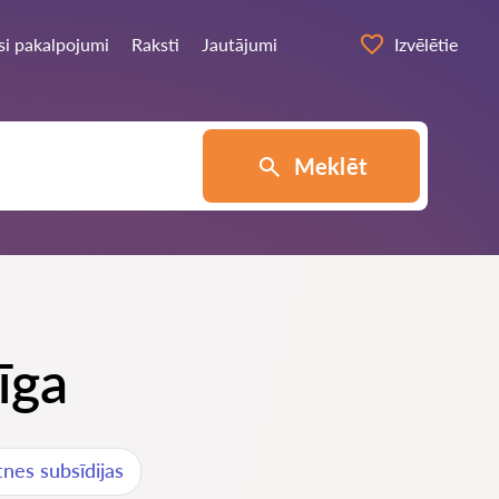
si pakalpojumi
Raksti
Jautājumi
Izvēlētie
Meklēt
īga
ātnes subsīdijas