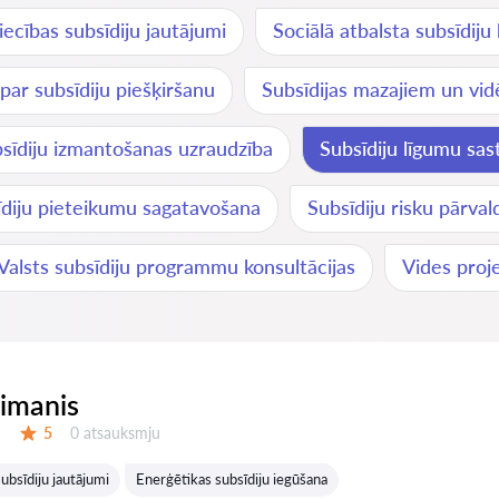
ecības subsīdiju jautājumi
Sociālā atbalsta subsīdiju
 par subsīdiju piešķiršanu
Subsīdijas mazajiem un v
sīdiju izmantošanas uzraudzība
Subsīdiju līgumu sas
īdiju pieteikumu sagatavošana
Subsīdiju risku pārval
Valsts subsīdiju programmu konsultācijas
Vides proj
eimanis
Atsauksmes:
5
0 atsauksmju
Vērtējums:
ubsīdiju jautājumi
Enerģētikas subsīdiju iegūšana