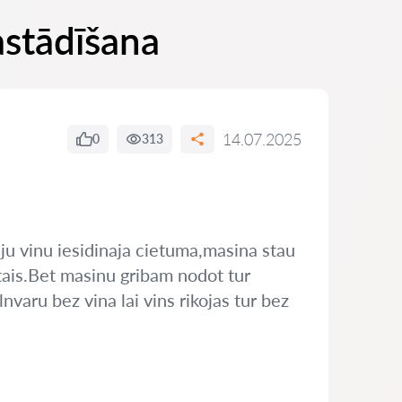
astādīšana
14.07.2025
0
313
iju vinu iesidinaja cietuma,masina stau
tais.Bet masinu gribam nodot tur
nvaru bez vina lai vins rikojas tur bez