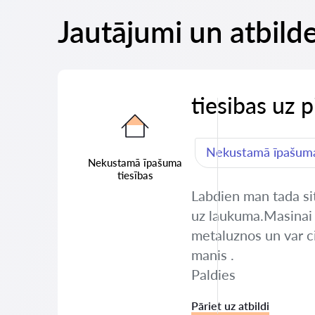
Jautājumi un atbild
tiesibas uz 
Nekustamā īpašuma
Nekustamā īpašuma
tiesības
Labdien man tada sit
uz laukuma.Masinai i
metaluznos un var cit
manis .
Paldies
Pāriet uz atbildi