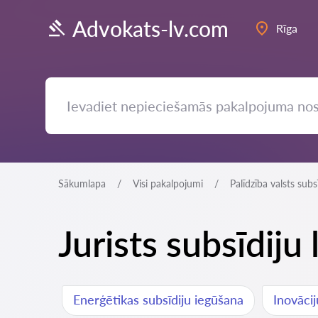
Advokats-lv.com
Rīga
Sākumlapa
Visi pakalpojumi
Palīdzība valsts sub
Jurists subsīdiju
Enerģētikas subsīdiju iegūšana
Inovācij