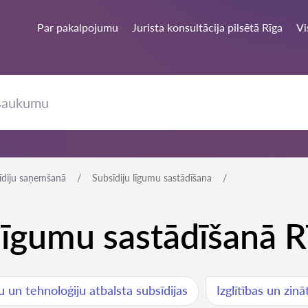
Par pakalpojumu
Jurista konsultācija pilsētā Rīga
Vi
sīdiju saņemšanā
Subsīdiju līgumu sastādīšana
 līgumu sastādīšanā R
u un tehnoloģiju atbalsta subsīdijas
Izglītības un zin