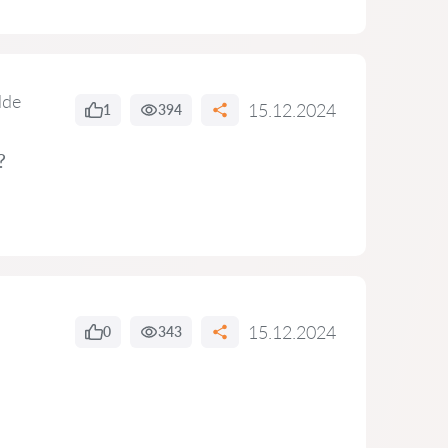
lde
15.12.2024
1
394
?
15.12.2024
0
343