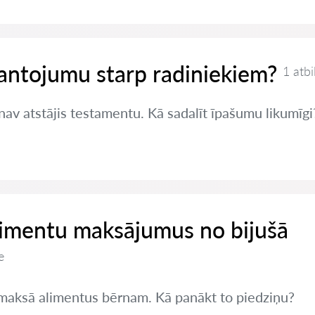
antojumu starp radiniekiem?
1 atbi
 nav atstājis testamentu. Kā sadalīt īpašumu likumīgi
limentu maksājumus no bijušā
e
nemaksā alimentus bērnam. Kā panākt to piedziņu?