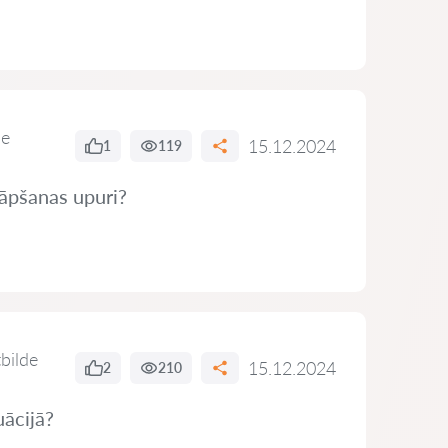
de
15.12.2024
1
119
rāpšanas upuri?
tbilde
15.12.2024
2
210
uācijā?