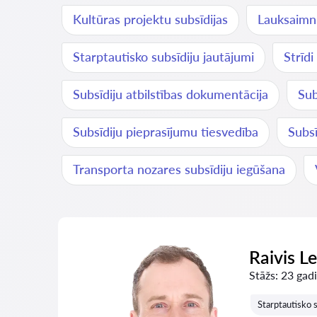
Kultūras projektu subsīdijas
Lauksaimni
Starptautisko subsīdiju jautājumi
Strīdi
Subsīdiju atbilstības dokumentācija
Sub
Subsīdiju pieprasījumu tiesvedība
Subs
Transporta nozares subsīdiju iegūšana
Raivis L
Stāžs:
23 gadi
Starptautisko s