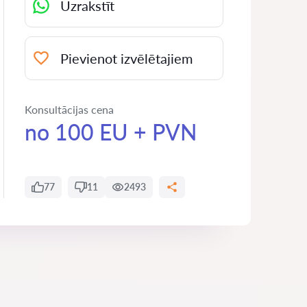
Uzrakstīt
Pievienot izvēlētajiem
Konsultācijas cena
no 100 EU + PVN
77
11
2493