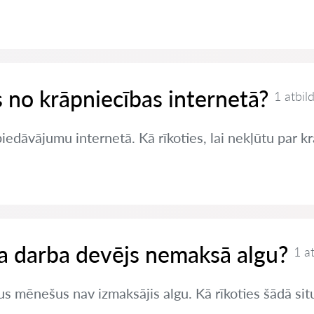
es no krāpniecības internetā?
1 atbil
edāvājumu internetā. Kā rīkoties, lai nekļūtu par k
 ja darba devējs nemaksā algu?
1 a
s mēnešus nav izmaksājis algu. Kā rīkoties šādā sit