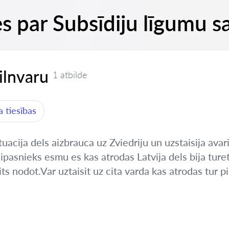
es par Subsīdiju līgumu s
pilnvaru
1 atbilde
 tiesības
uacija dels aizbrauca uz Zviedriju un uzstaisija avar
pasnieks esmu es kas atrodas Latvija dels bija ture
s nodot.Var uztaisit uz cita varda kas atrodas tur pil