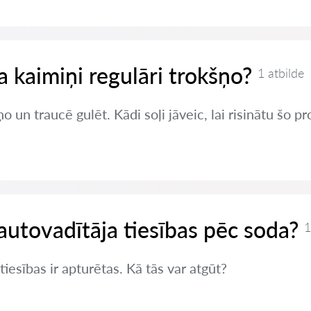
ja kaimiņi regulāri trokšņo?
1 atbilde
o un traucē gulēt. Kādi soļi jāveic, lai risinātu šo 
autovadītāja tiesības pēc soda?
1
iesības ir apturētas. Kā tās var atgūt?