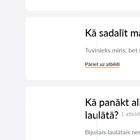
Kā sadalīt m
Tuvinieks miris, bet
Pāriet uz atbildi
Kā panākt a
laulātā?
1 atbild
Bijušais laulātais 