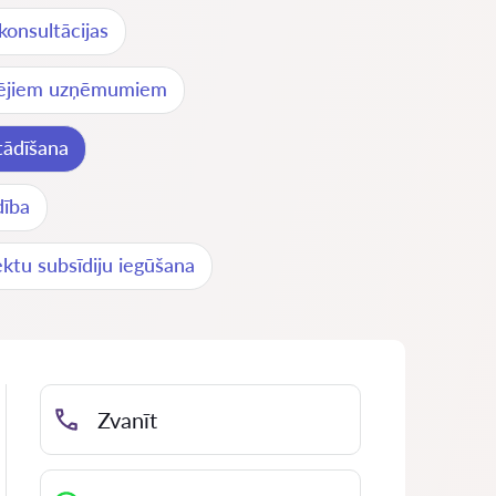
 konsultācijas
idējiem uzņēmumiem
tādīšana
dība
ektu subsīdiju iegūšana
Zvanīt