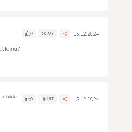
15.12.2024
0
279
problēmu?
 atbilde
15.12.2024
0
197