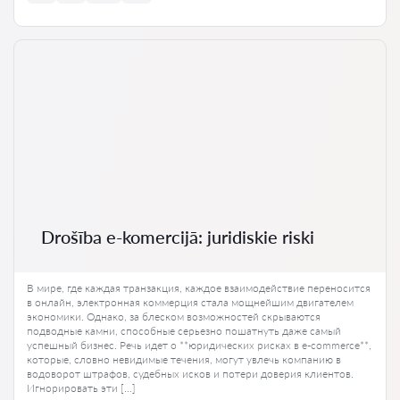
Drošība e-komercijā: juridiskie riski
В мире, где каждая транзакция, каждое взаимодействие переносится
в онлайн, электронная коммерция стала мощнейшим двигателем
экономики. Однако, за блеском возможностей скрываются
подводные камни, способные серьезно пошатнуть даже самый
успешный бизнес. Речь идет о **юридических рисках в e-commerce**,
которые, словно невидимые течения, могут увлечь компанию в
водоворот штрафов, судебных исков и потери доверия клиентов.
Игнорировать эти […]