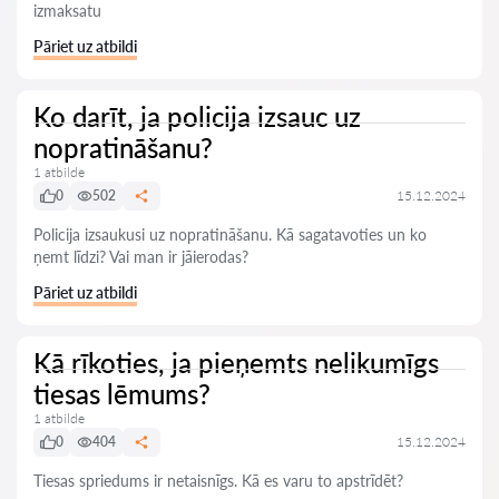
izmaksatu
Pāriet uz atbildi
Ko darīt, ja policija izsauc uz
nopratināšanu?
1 atbilde
0
502
15.12.2024
Policija izsaukusi uz nopratināšanu. Kā sagatavoties un ko
ņemt līdzi? Vai man ir jāierodas?
Pāriet uz atbildi
Kā rīkoties, ja pieņemts nelikumīgs
tiesas lēmums?
1 atbilde
0
404
15.12.2024
Tiesas spriedums ir netaisnīgs. Kā es varu to apstrīdēt?