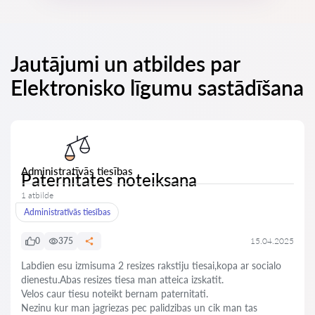
Jautājumi un atbildes par
Elektronisko līgumu sastādīšana
Administratīvās tiesības
Paternitates noteiksana
1 atbilde
Administratīvās tiesības
0
375
15.04.2025
Labdien esu izmisuma 2 resizes rakstiju tiesai,kopa ar socialo
dienestu.Abas resizes tiesa man atteica izskatit.
Velos caur tiesu noteikt bernam paternitati.
Nezinu kur man jagriezas pec palidzibas un cik man tas