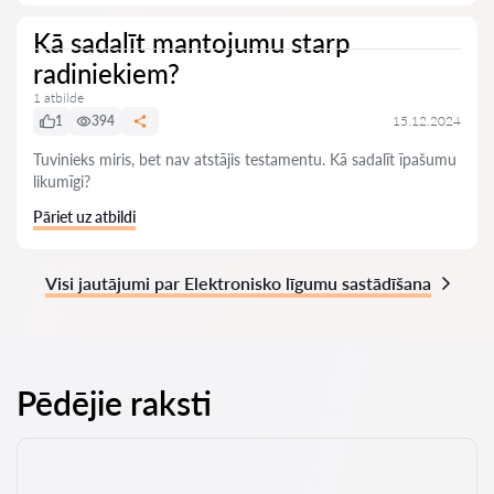
Kā sadalīt mantojumu starp
radiniekiem?
1 atbilde
1
394
15.12.2024
Tuvinieks miris, bet nav atstājis testamentu. Kā sadalīt īpašumu
likumīgi?
Pāriet uz atbildi
Visi jautājumi par Elektronisko līgumu sastādīšana
Pēdējie raksti