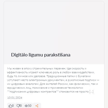
Digitālo līgumu parakstīšana
Мы живем в эпоху стремительных перемен, где скорость и
эффективность играют ключевую роль в любом взаимодействии,
будь то личное или деловое. Традиционные папки с бумагами
уступают место электронным документам, а рукописные подписи —
их цифровым аналогам. Для жителей России, как физических, так и
юридических лиц, понимание и применение технологии
**подписания цифровых контрактов** становится не просто […]
10.01.2026
0
0
50