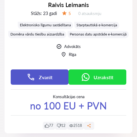
Raivis Leimanis
Stāžs:
23 gadi
Atsauksmes:
5
0 atsauksmju
Vērtējums:
Elektronisko līgumu sastādīšana
Starptautiskā e-komercija
Domēna vārdu tiesību aizsardzība
Personas datu apstrāde e-komercijā
Advokāts
Rīga
Zvanīt
Uzrakstīt
Konsultācijas cena
no 100 EU + PVN
77
12
2518