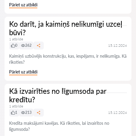
Pāriet uz atbildi
Ko darīt, ja kaimiņš nelikumīgi uzceļ
būvi?
1 atbilde
0
262
15.12.2024
Kaimiņš uzbūvējis konstrukciju, kas, iespējams, ir nelikumīga. Kā
rīkoties?
Pāriet uz atbildi
Kā izvairīties no līgumsoda par
kredītu?
1 atbilde
1
213
15.12.2024
Kredīta maksājumi kavējas. Kā rīkoties, lai izvairītos no
līgumsoda?