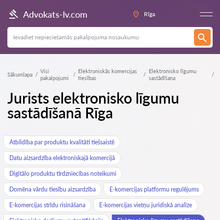
Advokats-lv.com
Rīga
Visi
Elektroniskās komercijas
Elektronisko līgumu
Sākumlapa
pakalpojumi
tiesības
sastādīšana
Jurists elektronisko līgumu
sastādīšanā Rīga
Atbildība par produktu kvalitāti tiešsaistē
Datu aizsardzība elektroniskajā komercijā
Digitālo produktu tirdzniecības noteikumi
Domēna vārdu tiesību aizsardzība
E-komercijas platformu regulējums
E-komercijas strīdu risināšana
E-komercijas vietņu juridiskā analīze