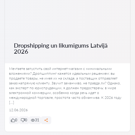
Dropshipping un likumīgums Latvijā
2026
Мечтаете запустить свой интернет-магазин с минимальными
вложениями? Дропшиппинг кажется идеальным решением: вы
продаете товары, не имея их на складе, а поставщик отправляет
заказ напрямую клиенту. Звучит заманчиво, не правда ли? Однако,
как эксперт по юриспруденции, я должен предостеречь: в мире
электронной коммерции, особенно когда речь идет о
международной торговле, простота часто обманчива. К 2026 году
[…]
12.06.2026
0
0
31