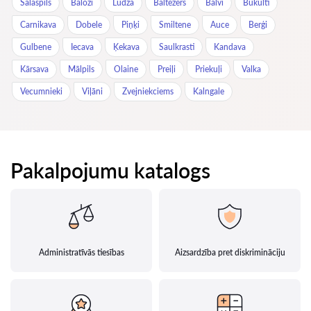
Salaspils
Baloži
Ludza
Baltezers
Balvi
Bukulti
Carnikava
Dobele
Piņķi
Smiltene
Auce
Berģi
Gulbene
Iecava
Ķekava
Saulkrasti
Kandava
Kārsava
Mālpils
Olaine
Preiļi
Priekuļi
Valka
Vecumnieki
Viļāni
Zvejniekciems
Kalngale
Pakalpojumu katalogs
Administratīvās tiesības
Aizsardzība pret diskrimināciju