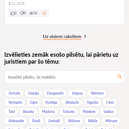
8.12.2025
0
0
36
Uz visiem rakstiem
Izvēlieties zemāk esošo pilsētu, lai pārietu uz
juristiem par šo tēmu:
Jūrmala
Liepāja
Daugavpils
Jelgava
Valmiera
Ventspils
Ogre
Kuldīga
Jēkabpils
Sigulda
Cēsis
Talsi
Bauska
Madona
Tukums
Rēzekne
Saldus
Aizkraukle
Ādaži
Limbaži
Alūksne
Ikšķile
Mārupe