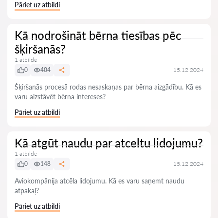
Pāriet uz atbildi
Kā nodrošināt bērna tiesības pēc
šķiršanās?
1 atbilde
0
404
15.12.2024
Šķiršanās procesā rodas nesaskaņas par bērna aizgādību. Kā es
varu aizstāvēt bērna intereses?
Pāriet uz atbildi
Kā atgūt naudu par atceltu lidojumu?
1 atbilde
0
148
15.12.2024
Aviokompānija atcēla lidojumu. Kā es varu saņemt naudu
atpakaļ?
Pāriet uz atbildi