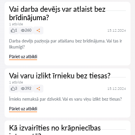
Vai darba devējs var atlaist bez
brīdinājuma?
1 atbilde
1
260
15.12.2024
Darba devējs paziņoja par atlaišanu bez brīdinājuma. Vai tas ir
likumīgi?
Pāriet uz atbildi
Vai varu izlikt īrnieku bez tiesas?
1 atbilde
3
392
15.12.2024
Īrnieks nemaksā par dzīvokli. Vai es varu viņu izlikt bez tiesas?
Pāriet uz atbildi
Kā izvairīties no krāpniecības