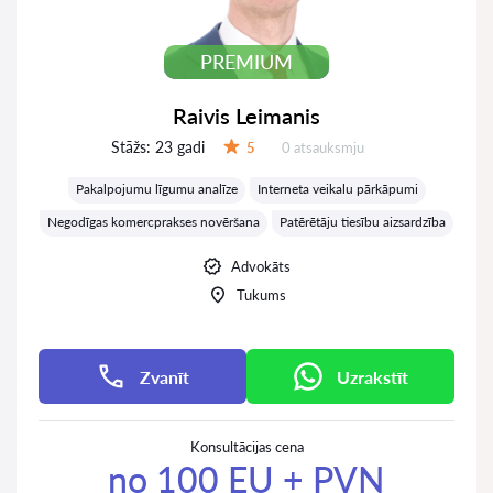
PREMIUM
Raivis Leimanis
Stāžs:
23 gadi
Atsauksmes:
5
0 atsauksmju
Vērtējums:
Pakalpojumu līgumu analīze
Interneta veikalu pārkāpumi
Negodīgas komercprakses novēršana
Patērētāju tiesību aizsardzība
Advokāts
Tukums
Zvanīt
Uzrakstīt
Konsultācijas cena
no 100 EU + PVN