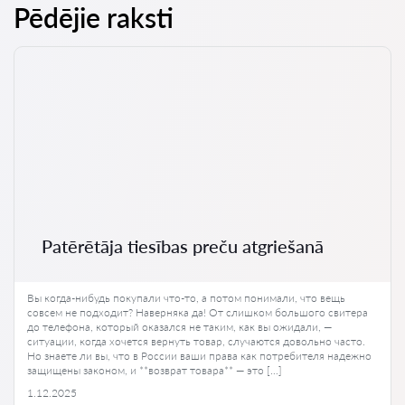
Pēdējie raksti
Patērētāja tiesības preču atgriešanā
Вы когда-нибудь покупали что-то, а потом понимали, что вещь
совсем не подходит? Наверняка да! От слишком большого свитера
до телефона, который оказался не таким, как вы ожидали, —
ситуации, когда хочется вернуть товар, случаются довольно часто.
Но знаете ли вы, что в России ваши права как потребителя надежно
защищены законом, и **возврат товара** — это […]
1.12.2025