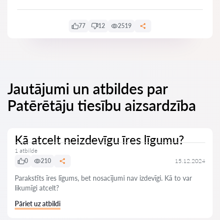
77
12
2519
Jautājumi un atbildes par
Patērētāju tiesību aizsardzība
Kā atcelt neizdevīgu īres līgumu?
1 atbilde
0
210
15.12.2024
Parakstīts īres līgums, bet nosacījumi nav izdevīgi. Kā to var
likumīgi atcelt?
Pāriet uz atbildi