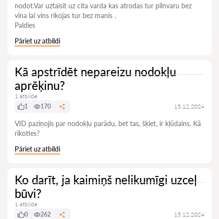
nodot.Var uztaisit uz cita varda kas atrodas tur pilnvaru bez
vina lai vins rikojas tur bez manis .
Paldies
Pāriet uz atbildi
Kā apstrīdēt nepareizu nodokļu
aprēķinu?
1 atbilde
1
170
15.12.2024
VID paziņojis par nodokļu parādu, bet tas, šķiet, ir kļūdains. Kā
rīkoties?
Pāriet uz atbildi
Ko darīt, ja kaimiņš nelikumīgi uzceļ
būvi?
1 atbilde
0
262
15.12.2024