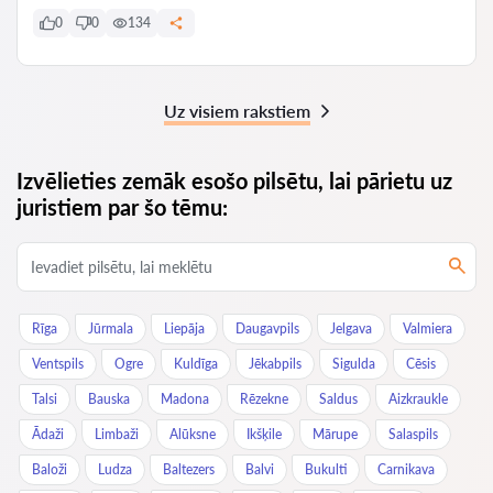
0
0
134
Uz visiem rakstiem
Izvēlieties zemāk esošo pilsētu, lai pārietu uz
juristiem par šo tēmu:
Rīga
Jūrmala
Liepāja
Daugavpils
Jelgava
Valmiera
Ventspils
Ogre
Kuldīga
Jēkabpils
Sigulda
Cēsis
Talsi
Bauska
Madona
Rēzekne
Saldus
Aizkraukle
Ādaži
Limbaži
Alūksne
Ikšķile
Mārupe
Salaspils
Baloži
Ludza
Baltezers
Balvi
Bukulti
Carnikava