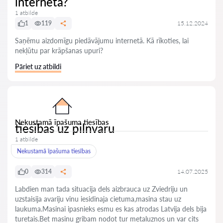
internetā?
1 atbilde
1
119
15.12.2024
Saņēmu aizdomīgu piedāvājumu internetā. Kā rīkoties, lai
nekļūtu par krāpšanas upuri?
Pāriet uz atbildi
Nekustamā īpašuma tiesības
tiesibas uz pilnvaru
1 atbilde
Nekustamā īpašuma tiesības
0
314
14.07.2025
Labdien man tada situacija dels aizbrauca uz Zviedriju un
uzstaisija avariju vinu iesidinaja cietuma,masina stau uz
laukuma.Masinai ipasnieks esmu es kas atrodas Latvija dels bija
turetais.Bet masinu gribam nodot tur metaluznos un var cits