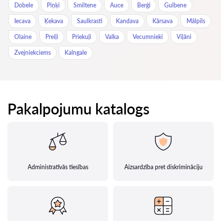
Dobele
Piņķi
Smiltene
Auce
Berģi
Gulbene
Iecava
Ķekava
Saulkrasti
Kandava
Kārsava
Mālpils
Olaine
Preiļi
Priekuļi
Valka
Vecumnieki
Viļāni
Zvejniekciems
Kalngale
Pakalpojumu katalogs
Administratīvās tiesības
Aizsardzība pret diskrimināciju