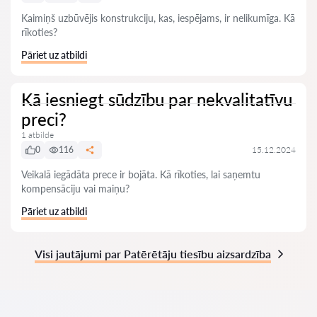
Kaimiņš uzbūvējis konstrukciju, kas, iespējams, ir nelikumīga. Kā
rīkoties?
Pāriet uz atbildi
Kā iesniegt sūdzību par nekvalitatīvu
preci?
1 atbilde
0
116
15.12.2024
Veikalā iegādāta prece ir bojāta. Kā rīkoties, lai saņemtu
kompensāciju vai maiņu?
Pāriet uz atbildi
Visi jautājumi par Patērētāju tiesību aizsardzība