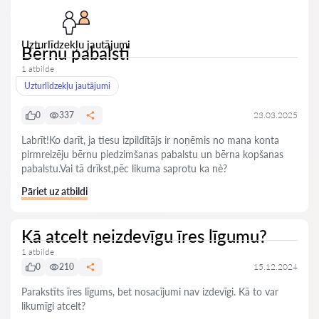
Uzturlīdzekļu jautājumi
Bērnu pabalsti
1 atbilde
Uzturlīdzekļu jautājumi
0
337
23.03.2025
Labrīt!Ko darīt, ja tiesu izpildītājs ir noņēmis no mana konta
pirmreizēju bērnu piedzimšanas pabalstu un bērna kopšanas
pabalstu.Vai tā drīkst,pēc likuma saprotu ka nè?
Pāriet uz atbildi
Kā atcelt neizdevīgu īres līgumu?
1 atbilde
0
210
15.12.2024
Parakstīts īres līgums, bet nosacījumi nav izdevīgi. Kā to var
likumīgi atcelt?