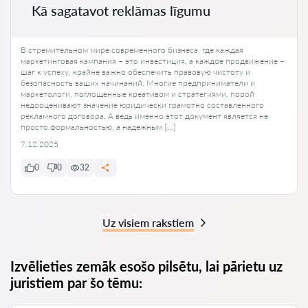
Kā sagatavot reklāmas līgumu
В стремительном мире современного бизнеса, где каждая
маркетинговая кампания – это инвестиция, а каждое продвижение –
шаг к успеху, крайне важно обеспечить правовую чистоту и
безопасность ваших начинаний. Многие предприниматели и
маркетологи, поглощенные креативом и стратегиями, порой
недооценивают значение юридически грамотно составленного
рекламного договора. А ведь именно этот документ является не
просто формальностью, а надежным […]
7.12.2025
0
0
32
Uz visiem rakstiem
Izvēlieties zemāk esošo pilsētu, lai pārietu uz
juristiem par šo tēmu: