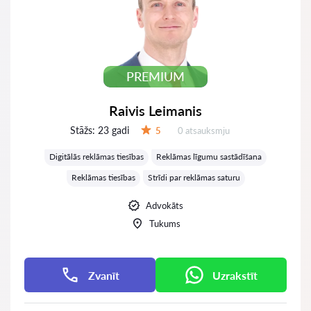
PREMIUM
Raivis Leimanis
Stāžs:
23 gadi
Atsauksmes:
5
0 atsauksmju
Vērtējums:
Digitālās reklāmas tiesības
Reklāmas līgumu sastādīšana
Reklāmas tiesības
Strīdi par reklāmas saturu
Advokāts
Tukums
Zvanīt
Uzrakstīt