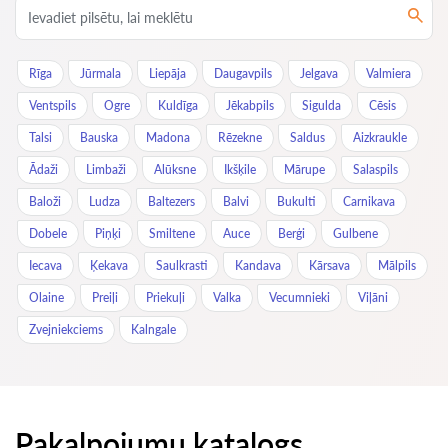
Rīga
Jūrmala
Liepāja
Daugavpils
Jelgava
Valmiera
Ventspils
Ogre
Kuldīga
Jēkabpils
Sigulda
Cēsis
Talsi
Bauska
Madona
Rēzekne
Saldus
Aizkraukle
Ādaži
Limbaži
Alūksne
Ikšķile
Mārupe
Salaspils
Baloži
Ludza
Baltezers
Balvi
Bukulti
Carnikava
Dobele
Piņķi
Smiltene
Auce
Berģi
Gulbene
Iecava
Ķekava
Saulkrasti
Kandava
Kārsava
Mālpils
Olaine
Preiļi
Priekuļi
Valka
Vecumnieki
Viļāni
Zvejniekciems
Kalngale
Pakalpojumu katalogs