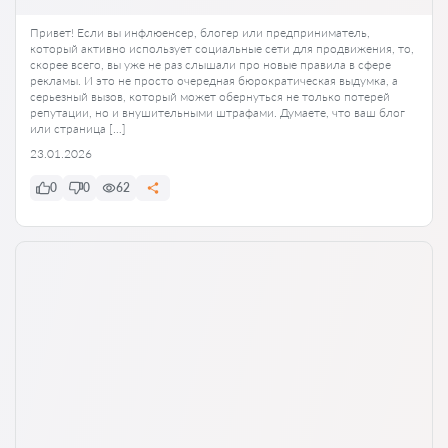
Привет! Если вы инфлюенсер, блогер или предприниматель,
который активно использует социальные сети для продвижения, то,
скорее всего, вы уже не раз слышали про новые правила в сфере
рекламы. И это не просто очередная бюрократическая выдумка, а
серьезный вызов, который может обернуться не только потерей
репутации, но и внушительными штрафами. Думаете, что ваш блог
или страница […]
23.01.2026
0
0
62