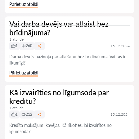
Pāriet uz atbildi
Vai darba devējs var atlaist bez
brīdinājuma?
1 atbilde
1
260
15.12.2024
Darba devējs paziņoja par atlaišanu bez brīdinājuma. Vai tas ir
likumīgi?
Pāriet uz atbildi
Kā izvairīties no līgumsoda par
kredītu?
1 atbilde
1
212
15.12.2024
Kredīta maksājumi kavējas. Kā rīkoties, lai izvairītos no
līgumsoda?