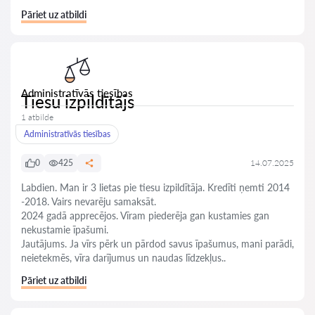
Pāriet uz atbildi
Administratīvās tiesības
Tiesu izpildītājs
1 atbilde
Administratīvās tiesības
0
425
14.07.2025
Labdien. Man ir 3 lietas pie tiesu izpildītāja. Kredīti ņemti 2014
-2018. Vairs nevarēju samaksāt.
2024 gadā apprecējos. Vīram piederēja gan kustamies gan
nekustamie īpašumi.
Jautājums. Ja vīrs pērk un pārdod savus īpašumus, mani parādi,
neietekmēs, vīra darījumus un naudas līdzekļus..
Pāriet uz atbildi