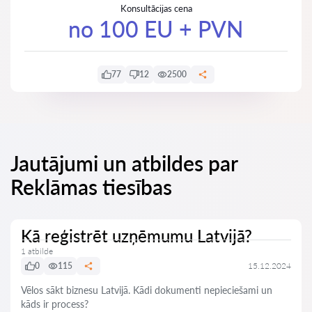
Konsultācijas cena
no 100 EU + PVN
77
12
2500
Jautājumi un atbildes par
Reklāmas tiesības
Kā reģistrēt uzņēmumu Latvijā?
1 atbilde
0
115
15.12.2024
Vēlos sākt biznesu Latvijā. Kādi dokumenti nepieciešami un
kāds ir process?