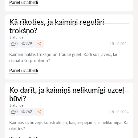
Pāriet uz atbildi
Kā rīkoties, ja kaimiņi regulāri
trokšņo?
1 atbilde
0
279
15.12.2024
Kaimiņi naktīs trokšņo un traucē gulēt. Kādi soļi jāveic, lai
risinātu šo problēmu?
Pāriet uz atbildi
Ko darīt, ja kaimiņš nelikumīgi uzceļ
būvi?
1 atbilde
0
262
15.12.2024
Kaimiņš uzbūvējis konstrukciju, kas, iespējams, ir nelikumīga. Kā
rīkoties?