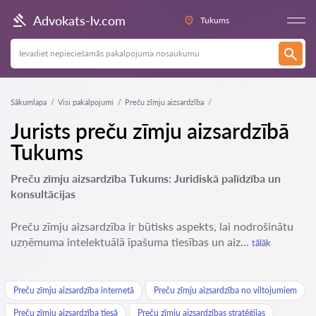
Advokats-lv.com
Tukums
Sākumlapa
Visi pakalpojumi
Preču zīmju aizsardzība
Jurists preču zīmju aizsardzībā
Tukums
Preču zīmju aizsardzība Tukums: Juridiskā palīdzība un
konsultācijas
Preču zīmju aizsardzība ir būtisks aspekts, lai nodrošinātu
uzņēmuma intelektuālā īpašuma tiesības un aiz...
tālāk
Preču zīmju aizsardzība internetā
Preču zīmju aizsardzība no viltojumiem
Preču zīmju aizsardzība tiesā
Preču zīmju aizsardzības stratēģijas