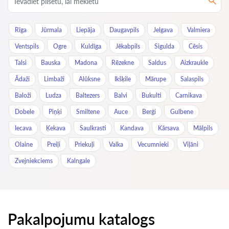
Rīga
Jūrmala
Liepāja
Daugavpils
Jelgava
Valmiera
Ventspils
Ogre
Kuldīga
Jēkabpils
Sigulda
Cēsis
Talsi
Bauska
Madona
Rēzekne
Saldus
Aizkraukle
Ādaži
Limbaži
Alūksne
Ikšķile
Mārupe
Salaspils
Baloži
Ludza
Baltezers
Balvi
Bukulti
Carnikava
Dobele
Piņķi
Smiltene
Auce
Berģi
Gulbene
Iecava
Ķekava
Saulkrasti
Kandava
Kārsava
Mālpils
Olaine
Preiļi
Priekuļi
Valka
Vecumnieki
Viļāni
Zvejniekciems
Kalngale
Pakalpojumu katalogs