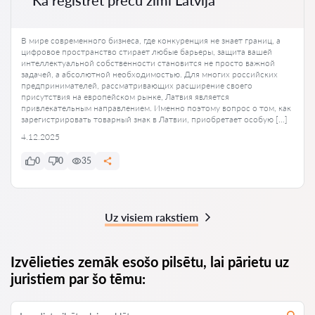
Kā reģistrēt preču zīmi Latvijā
В мире современного бизнеса, где конкуренция не знает границ, а
цифровое пространство стирает любые барьеры, защита вашей
интеллектуальной собственности становится не просто важной
задачей, а абсолютной необходимостью. Для многих российских
предпринимателей, рассматривающих расширение своего
присутствия на европейском рынке, Латвия является
привлекательным направлением. Именно поэтому вопрос о том, как
зарегистрировать товарный знак в Латвии, приобретает особую […]
4.12.2025
0
0
35
Uz visiem rakstiem
Izvēlieties zemāk esošo pilsētu, lai pārietu uz
juristiem par šo tēmu: