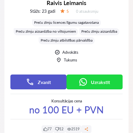
Raivis Leimanis
Stāžs:
23 gadi
Atsauksmes:
5
0 atsauksmju
Vērtējums:
Preču zīmju licences līgumu sagatavošana
Preču zīmju aizsardzība no viltojumiem
Preču zīmju aizsardzība
Preču zīmju atbilstības pārvaldība
Advokāts
Tukums
Zvanīt
Uzrakstīt
Konsultācijas cena
no 100 EU + PVN
77
12
2519