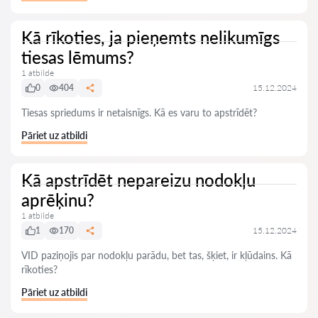
Kā rīkoties, ja pieņemts nelikumīgs
tiesas lēmums?
1 atbilde
0
404
15.12.2024
Tiesas spriedums ir netaisnīgs. Kā es varu to apstrīdēt?
Pāriet uz atbildi
Kā apstrīdēt nepareizu nodokļu
aprēķinu?
1 atbilde
1
170
15.12.2024
VID paziņojis par nodokļu parādu, bet tas, šķiet, ir kļūdains. Kā
rīkoties?
Pāriet uz atbildi