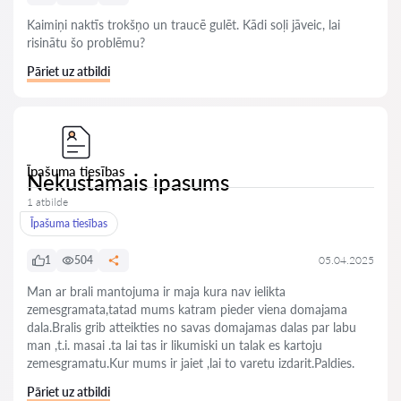
Kaimiņi naktīs trokšņo un traucē gulēt. Kādi soļi jāveic, lai
risinātu šo problēmu?
Pāriet uz atbildi
Īpašuma tiesības
Nekustamais ipasums
1 atbilde
Īpašuma tiesības
1
504
05.04.2025
Man ar brali mantojuma ir maja kura nav ielikta
zemesgramata,tatad mums katram pieder viena domajama
dala.Bralis grib atteikties no savas domajamas dalas par labu
man ,t.i. masai .ta lai tas ir likumiski un talak es kartoju
zemesgramatu.Kur mums ir jaiet ,lai to varetu izdarit.Paldies.
Pāriet uz atbildi