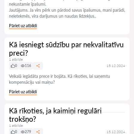
nekustamie īpašumi.
Jautājums. Ja vīrs pērk un pārdod savus īpašumus, mani parādi,
neietekmēs, vīra darījumus un naudas līdzekļus..
Pāriet uz atbildi
Kā iesniegt sūdzību par nekvalitatīvu
preci?
1 atbilde
0
116
15.12.2024
Veikalā iegādāta prece ir bojāta. Kā rīkoties, lai saņemtu
kompensāciju vai maiņu?
Pāriet uz atbildi
Kā rīkoties, ja kaimiņi regulāri
trokšņo?
1 atbilde
0
279
15.12.2024