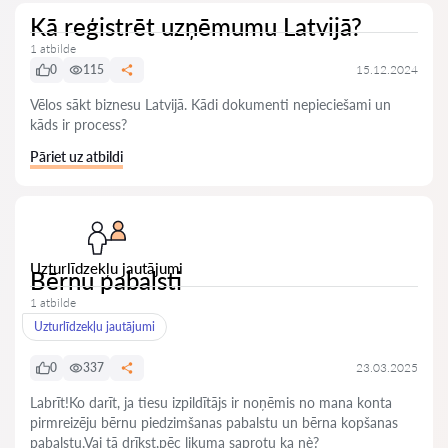
Kā reģistrēt uzņēmumu Latvijā?
1 atbilde
0
115
15.12.2024
Vēlos sākt biznesu Latvijā. Kādi dokumenti nepieciešami un
kāds ir process?
Pāriet uz atbildi
Uzturlīdzekļu jautājumi
Bērnu pabalsti
1 atbilde
Uzturlīdzekļu jautājumi
0
337
23.03.2025
Labrīt!Ko darīt, ja tiesu izpildītājs ir noņēmis no mana konta
pirmreizēju bērnu piedzimšanas pabalstu un bērna kopšanas
pabalstu.Vai tā drīkst,pēc likuma saprotu ka nè?