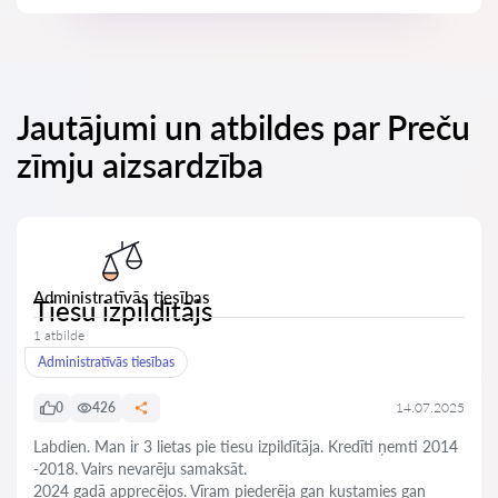
Jautājumi un atbildes par Preču
zīmju aizsardzība
Administratīvās tiesības
Tiesu izpildītājs
1 atbilde
Administratīvās tiesības
0
426
14.07.2025
Labdien. Man ir 3 lietas pie tiesu izpildītāja. Kredīti ņemti 2014
-2018. Vairs nevarēju samaksāt.
2024 gadā apprecējos. Vīram piederēja gan kustamies gan