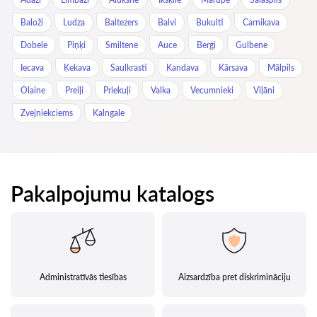
Baloži
Ludza
Baltezers
Balvi
Bukulti
Carnikava
Dobele
Piņķi
Smiltene
Auce
Berģi
Gulbene
Iecava
Ķekava
Saulkrasti
Kandava
Kārsava
Mālpils
Olaine
Preiļi
Priekuļi
Valka
Vecumnieki
Viļāni
Zvejniekciems
Kalngale
Pakalpojumu katalogs
Administratīvās tiesības
Aizsardzība pret diskrimināciju