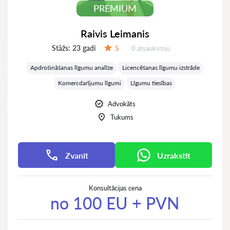
PREMIUM
Raivis Leimanis
Stāžs:
23 gadi
Atsauksmes:
5
0 atsauksmju
Vērtējums:
Apdrošināšanas līgumu analīze
Licencēšanas līgumu izstrāde
Komercdarījumu līgumi
Līgumu tiesības
Advokāts
Tukums
Zvanīt
Uzrakstīt
Konsultācijas cena
no 100 EU + PVN