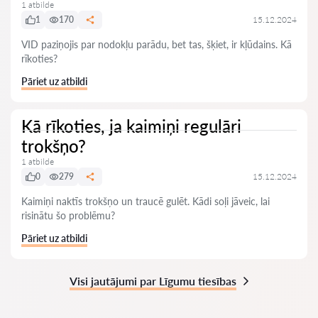
1 atbilde
1
170
15.12.2024
VID paziņojis par nodokļu parādu, bet tas, šķiet, ir kļūdains. Kā
rīkoties?
Pāriet uz atbildi
Kā rīkoties, ja kaimiņi regulāri
trokšņo?
1 atbilde
0
279
15.12.2024
Kaimiņi naktīs trokšņo un traucē gulēt. Kādi soļi jāveic, lai
risinātu šo problēmu?
Pāriet uz atbildi
Visi jautājumi par Līgumu tiesības