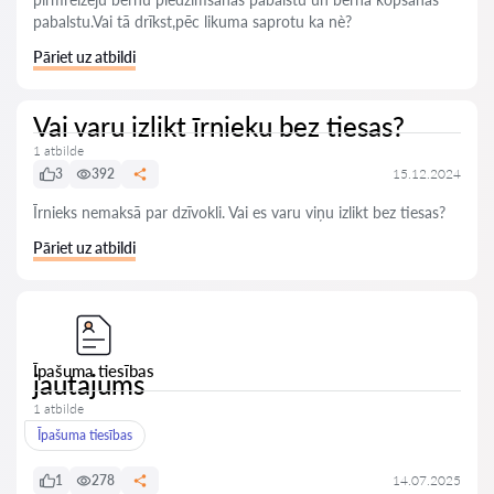
pabalstu.Vai tā drīkst,pēc likuma saprotu ka nè?
Pāriet uz atbildi
Vai varu izlikt īrnieku bez tiesas?
1 atbilde
3
392
15.12.2024
Īrnieks nemaksā par dzīvokli. Vai es varu viņu izlikt bez tiesas?
Pāriet uz atbildi
Īpašuma tiesības
jautajums
1 atbilde
Īpašuma tiesības
1
278
14.07.2025