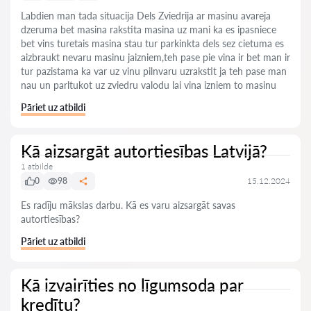
Labdien man tada situacija Dels Zviedrija ar masinu avareja
dzeruma bet masina rakstita masina uz mani ka es ipasniece
bet vins turetais masina stau tur parkinkta dels sez cietuma es
aizbraukt nevaru masinu jaizniem,teh pase pie vina ir bet man ir
tur pazistama ka var uz vinu pilnvaru uzrakstit ja teh pase man
nau un parltukot uz zviedru valodu lai vina izniem to masinu
Pāriet uz atbildi
Kā aizsargāt autortiesības Latvijā?
1 atbilde
0
98
15.12.2024
Es radīju mākslas darbu. Kā es varu aizsargāt savas
autortiesības?
Pāriet uz atbildi
Kā izvairīties no līgumsoda par
kredītu?