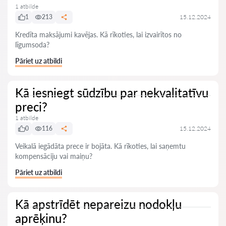
1 atbilde
1
213
15.12.2024
Kredīta maksājumi kavējas. Kā rīkoties, lai izvairītos no
līgumsoda?
Pāriet uz atbildi
Kā iesniegt sūdzību par nekvalitatīvu
preci?
1 atbilde
0
116
15.12.2024
Veikalā iegādāta prece ir bojāta. Kā rīkoties, lai saņemtu
kompensāciju vai maiņu?
Pāriet uz atbildi
Kā apstrīdēt nepareizu nodokļu
aprēķinu?