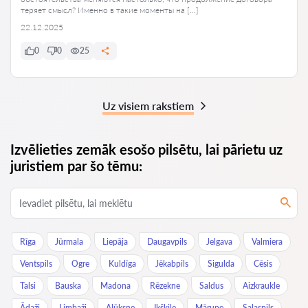
теряет смысл? Именно в такие моменты на […]
22.12.2025
0
0
25
Uz visiem rakstiem
Izvēlieties zemāk esošo pilsētu, lai pārietu uz
juristiem par šo tēmu:
Rīga
Jūrmala
Liepāja
Daugavpils
Jelgava
Valmiera
Ventspils
Ogre
Kuldīga
Jēkabpils
Sigulda
Cēsis
Talsi
Bauska
Madona
Rēzekne
Saldus
Aizkraukle
Ādaži
Limbaži
Alūksne
Ikšķile
Mārupe
Salaspils