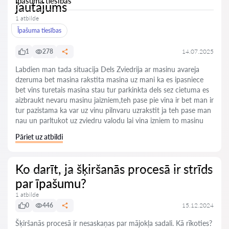
Īpašuma tiesības
jautajums
1 atbilde
Īpašuma tiesības
1
278
14.07.2025
Labdien man tada situacija Dels Zviedrija ar masinu avareja
dzeruma bet masina rakstita masina uz mani ka es ipasniece
bet vins turetais masina stau tur parkinkta dels sez cietuma es
aizbraukt nevaru masinu jaizniem,teh pase pie vina ir bet man ir
tur pazistama ka var uz vinu pilnvaru uzrakstit ja teh pase man
nau un parltukot uz zviedru valodu lai vina izniem to masinu
Pāriet uz atbildi
Ko darīt, ja šķiršanās procesā ir strīds
par īpašumu?
1 atbilde
0
446
15.12.2024
Šķiršanās procesā ir nesaskaņas par mājokļa sadali. Kā rīkoties?