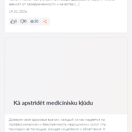
зависят от своевременности и качества […]
19.01.2026
0
0
30
Kā apstrīdēt medicīnisku kļūdu
Доверяя свое здоровье врачам, каждый из нас надеется на
профессионализм и безупречность медицинских услуг. Мы
приходим за помощью, ожидая исцеления и облегчения. К