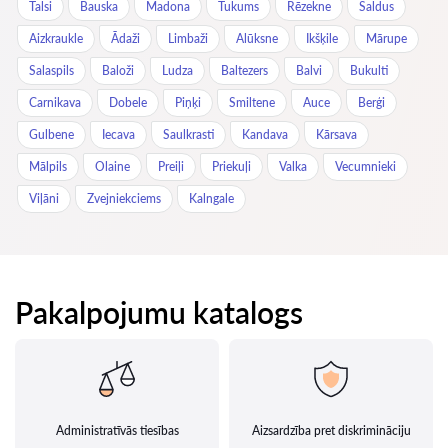
Talsi
Bauska
Madona
Tukums
Rēzekne
Saldus
Aizkraukle
Ādaži
Limbaži
Alūksne
Ikšķile
Mārupe
Salaspils
Baloži
Ludza
Baltezers
Balvi
Bukulti
Carnikava
Dobele
Piņķi
Smiltene
Auce
Berģi
Gulbene
Iecava
Saulkrasti
Kandava
Kārsava
Mālpils
Olaine
Preiļi
Priekuļi
Valka
Vecumnieki
Viļāni
Zvejniekciems
Kalngale
Pakalpojumu katalogs
Administratīvās tiesības
Aizsardzība pret diskrimināciju