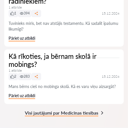
radiniekiem?
1 atbilde
1
394
15.12.2024
Tuvinieks miris, bet nav atstājis testamentu. Kā sadalīt īpašumu
likumīgi?
Pāriet uz atbildi
Kā rīkoties, ja bērnam skolā ir
mobings?
1 atbilde
2
283
15.12.2024
Mans bērns cieš no mobinga skolā. Kā es varu viņu aizsargāt?
Pāriet uz atbildi
Visi jautājumi par Medicīnas tiesības