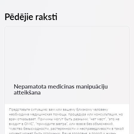
Pēdējie raksti
Nepamatota medicīnas manipuāciju
atteikšana
Представьте ситуацию: вам или вашему близкому человеку
необходима медицинская помощь, процедура или консультация, но
врач отказывает. Причины могут быть разными: “нет мест”, “это не
входит в ОМС”, “приходите завтра”, или вовсе без объяснений.
Чувство безысходности, растерянности и несправедливости в такой
момент может быть огромным. Ваше здоровье, а порой и жизнь,