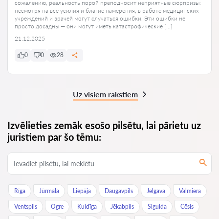
сожалению, реальность порой преподносит неприятные сюрпризы:
несмотря на все усилия и благие намерения, в работе медицинских
учреждений и врачей могут случаться ошибки. Эти ошибки не
просто досадны — они могут иметь катастрофические […]
21.12.2025
0
0
28
Uz visiem rakstiem
Izvēlieties zemāk esošo pilsētu, lai pārietu uz
juristiem par šo tēmu:
Rīga
Jūrmala
Liepāja
Daugavpils
Jelgava
Valmiera
Ventspils
Ogre
Kuldīga
Jēkabpils
Sigulda
Cēsis