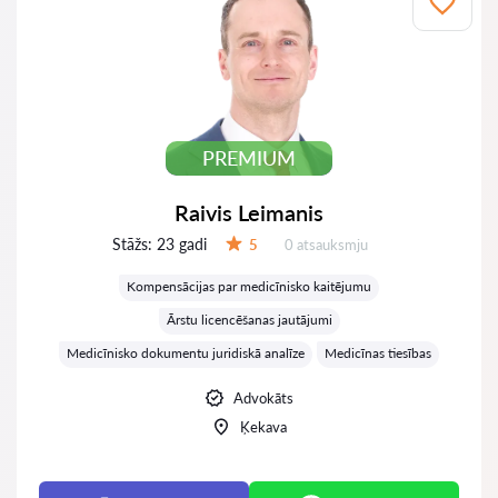
PREMIUM
Raivis Leimanis
Stāžs:
23 gadi
Atsauksmes:
5
0 atsauksmju
Vērtējums:
Kompensācijas par medicīnisko kaitējumu
Ārstu licencēšanas jautājumi
Medicīnisko dokumentu juridiskā analīze
Medicīnas tiesības
Advokāts
Ķekava