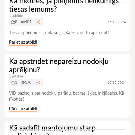
Kā rīkoties, ja pieņemts nelikumīgs
tiesas lēmums?
1 atbilde
0
404
15.12.2024
Tiesas spriedums ir netaisnīgs. Kā es varu to apstrīdēt?
Pāriet uz atbildi
Kā apstrīdēt nepareizu nodokļu
aprēķinu?
1 atbilde
1
170
15.12.2024
VID paziņojis par nodokļu parādu, bet tas, šķiet, ir kļūdains. Kā
rīkoties?
Pāriet uz atbildi
Kā sadalīt mantojumu starp