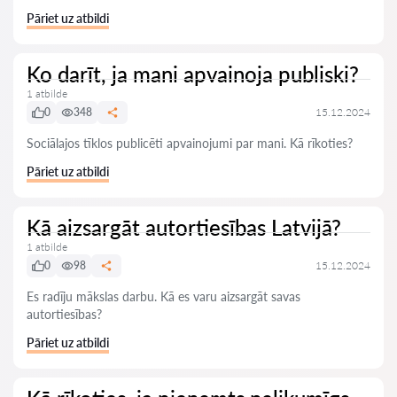
Pāriet uz atbildi
Ko darīt, ja mani apvainoja publiski?
1 atbilde
0
348
15.12.2024
Sociālajos tīklos publicēti apvainojumi par mani. Kā rīkoties?
Pāriet uz atbildi
Kā aizsargāt autortiesības Latvijā?
1 atbilde
0
98
15.12.2024
Es radīju mākslas darbu. Kā es varu aizsargāt savas
autortiesības?
Pāriet uz atbildi