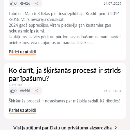
0
426
14.07.2025
Labdien. Man ir 3 lietas pie tiesu izpildītāja. Kredīti ņemti 2014
-2018. Vairs nevarēju samaksāt.
2024 gadā apprecējos. Vīram piederēja gan kustamies gan
nekustamie īpašumi.
Jautājums. Ja vīrs pērk un pārdod savus īpašumus, mani parādi,
neietekmēs, vīra darījumus un naudas līdzekļus..
Pāriet uz atbildi
Ko darīt, ja šķiršanās procesā ir strīds
par īpašumu?
1 atbilde
0
446
15.12.2024
Šķiršanās procesā ir nesaskaņas par mājokļa sadali. Kā rīkoties?
Pāriet uz atbildi
Visi jautājumi par Datu un privātuma aizsardzība