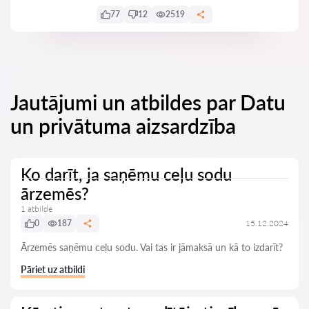
77
12
2519
Jautājumi un atbildes par Datu
un privātuma aizsardzība
Ko darīt, ja saņēmu ceļu sodu
ārzemēs?
1 atbilde
0
187
15.12.2024
Ārzemēs saņēmu ceļu sodu. Vai tas ir jāmaksā un kā to izdarīt?
Pāriet uz atbildi