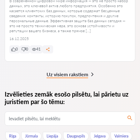
В современном цифровом мире информация — это не просто набор
данных, это ключевой актив любого предприятия. Особенно это
касается клиентских баз данных, которые содержат бесценные
сведения: контакты, историю покупок, предпочтения и другие
персональные данные. Эффективная защита баз данных сегодня —
это не просто техническая мера, это основа устойчивости и
репутации вашего бизнеса, а также прямое […]
16.12.2025
0
0
41
Uz visiem rakstiem
Izvēlieties zemāk esošo pilsētu, lai pārietu uz
juristiem par šo tēmu:
Rīga
Jūrmala
Liepāja
Daugavpils
Jelgava
Valmiera