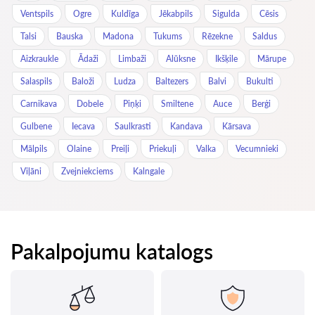
Ventspils
Ogre
Kuldīga
Jēkabpils
Sigulda
Cēsis
Talsi
Bauska
Madona
Tukums
Rēzekne
Saldus
Aizkraukle
Ādaži
Limbaži
Alūksne
Ikšķile
Mārupe
Salaspils
Baloži
Ludza
Baltezers
Balvi
Bukulti
Carnikava
Dobele
Piņķi
Smiltene
Auce
Berģi
Gulbene
Iecava
Saulkrasti
Kandava
Kārsava
Mālpils
Olaine
Preiļi
Priekuļi
Valka
Vecumnieki
Viļāni
Zvejniekciems
Kalngale
Pakalpojumu katalogs