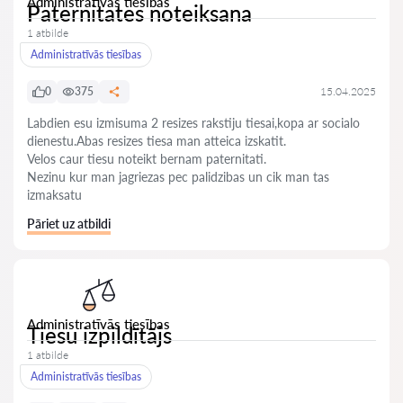
Administratīvās tiesības
Paternitates noteiksana
1 atbilde
Administratīvās tiesības
0
375
15.04.2025
Labdien esu izmisuma 2 resizes rakstiju tiesai,kopa ar socialo
dienestu.Abas resizes tiesa man atteica izskatit.
Velos caur tiesu noteikt bernam paternitati.
Nezinu kur man jagriezas pec palidzibas un cik man tas
izmaksatu
Pāriet uz atbildi
Administratīvās tiesības
Tiesu izpildītājs
1 atbilde
Administratīvās tiesības