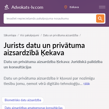
Advokats-lv.com
Ķekava
Sākumlapa
Visi pakalpojumi
Datu un privātuma aizsardzība
Jurists datu un privātuma
aizsardzībā Ķekava
Datu un privātuma aizsardzība Ķekava: Juridiskā palīdzība
un konsultācijas
Datu un privātuma aizsardzība ir kļuvusi par nozīmīgu
tiesību jomu, ņemot vērā digitālo tehnoloģiju...
tālāk
Biometrisko datu aizsardzība
Datu aizsardzības amatpersonas konsultācijas