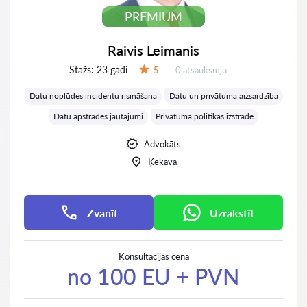
PREMIUM
Raivis Leimanis
Stāžs:
23 gadi
Atsauksmes:
5
0 atsauksmju
Vērtējums:
Datu noplūdes incidentu risināšana
Datu un privātuma aizsardzība
Datu apstrādes jautājumi
Privātuma politikas izstrāde
Advokāts
Ķekava
Zvanīt
Uzrakstīt
Konsultācijas cena
no 100 EU + PVN