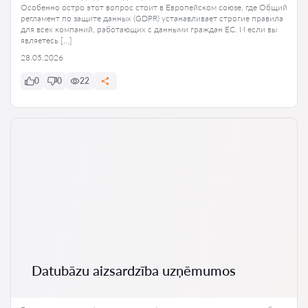
Особенно остро этот вопрос стоит в Европейском союзе, где Общий
регламент по защите данных (GDPR) устанавливает строгие правила
для всех компаний, работающих с данными граждан ЕС. И если вы
являетесь […]
28.05.2026
0
0
22
Datubāzu aizsardzība uzņēmumos