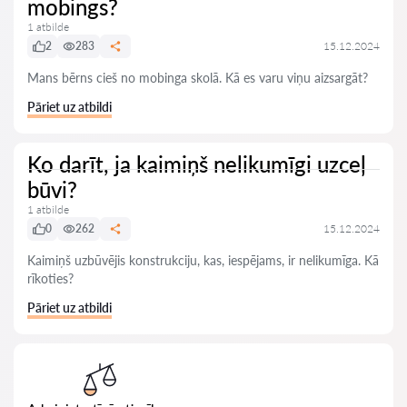
mobings?
1 atbilde
2
283
15.12.2024
Mans bērns cieš no mobinga skolā. Kā es varu viņu aizsargāt?
Pāriet uz atbildi
Ko darīt, ja kaimiņš nelikumīgi uzceļ
būvi?
1 atbilde
0
262
15.12.2024
Kaimiņš uzbūvējis konstrukciju, kas, iespējams, ir nelikumīga. Kā
rīkoties?
Pāriet uz atbildi