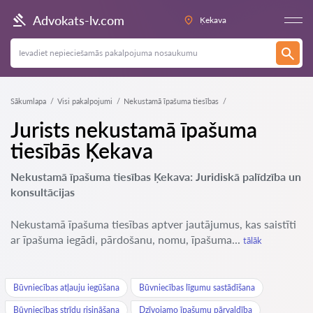
Advokats-lv.com
Ķekava
Sākumlapa
Visi pakalpojumi
Nekustamā īpašuma tiesības
Jurists nekustamā īpašuma
tiesībās Ķekava
Nekustamā īpašuma tiesības Ķekava: Juridiskā palīdzība un
konsultācijas
Nekustamā īpašuma tiesības aptver jautājumus, kas saistīti
ar īpašuma iegādi, pārdošanu, nomu, īpašuma...
tālāk
Būvniecības atļauju iegūšana
Būvniecības līgumu sastādīšana
Būvniecības strīdu risināšana
Dzīvojamo īpašumu pārvaldība