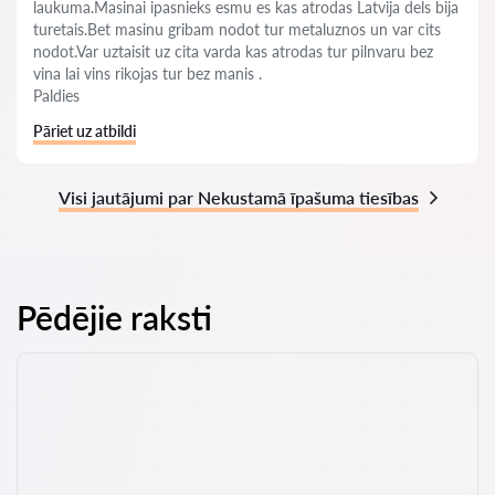
laukuma.Masinai ipasnieks esmu es kas atrodas Latvija dels bija
turetais.Bet masinu gribam nodot tur metaluznos un var cits
nodot.Var uztaisit uz cita varda kas atrodas tur pilnvaru bez
vina lai vins rikojas tur bez manis .
Paldies
Pāriet uz atbildi
Visi jautājumi par Nekustamā īpašuma tiesības
Pēdējie raksti