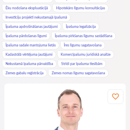
Ēku nodošana ekspluatācijā
Hipotekāro līgumu konsultācijas
Investīciju projekti nekustamajā īpašumā
Īpašuma apdrošināšanas jautājumi
Īpašuma legalizācija
Īpašuma pārdošanas līgumi
Īpašuma pirkšanas līgumu sastādīšana
Īpašuma sadale mantojuma lietās
Īres līgumu sagatavošana
Kadastrālā vērtējuma jautājumi
Komercīpašumu juridiskā analīze
Nekustamā īpašuma pārvaldība
Strīdi par īpašuma tiesībām
Zemes gabalu reģistrācija
Zemes nomas līgumu sagatavošana