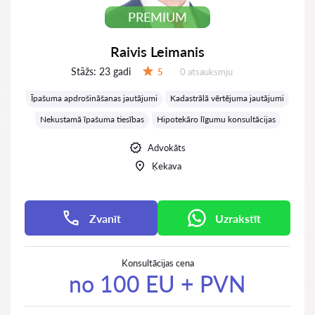
PREMIUM
Raivis Leimanis
Stāžs:
23 gadi
Atsauksmes:
5
0 atsauksmju
Vērtējums:
Īpašuma apdrošināšanas jautājumi
Kadastrālā vērtējuma jautājumi
Nekustamā īpašuma tiesības
Hipotekāro līgumu konsultācijas
Advokāts
Ķekava
Zvanīt
Uzrakstīt
Konsultācijas cena
no 100 EU + PVN