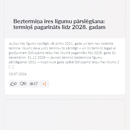
Beztermiņa īres līgumu pārslēgšana:
termiņš pagarināts līdz 2028. gadam
Ja jūsu īres līgums noslēgts vēl pirms 2021. gada un tam nav noteikta
termiņa, likums deva jums termiņu to pārslēgt — un šis termiņš tagad ar
grozījumiem Dzīvojamo telpu īres likumā pagarināts līdz 2028. gada 31.
decembrim. 31.12.2028 — Jaunais termiņš beztermiņa līgumu
pārslēgšanai 2021 — Kopš kura gada spēkā Dzīvojamo telpu īres likums 2
[…]
23.07.2026
0
0
17