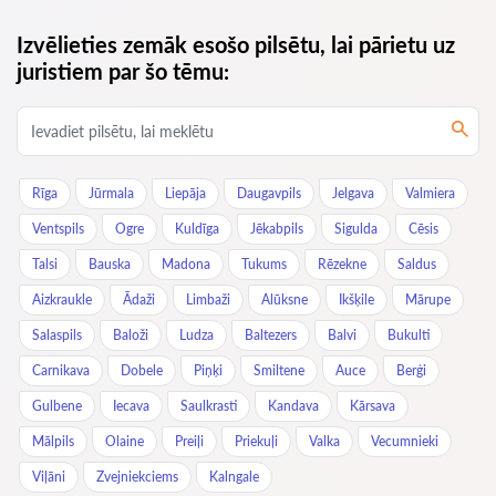
Izvēlieties zemāk esošo pilsētu, lai pārietu uz
juristiem par šo tēmu:
Rīga
Jūrmala
Liepāja
Daugavpils
Jelgava
Valmiera
Ventspils
Ogre
Kuldīga
Jēkabpils
Sigulda
Cēsis
Talsi
Bauska
Madona
Tukums
Rēzekne
Saldus
Aizkraukle
Ādaži
Limbaži
Alūksne
Ikšķile
Mārupe
Salaspils
Baloži
Ludza
Baltezers
Balvi
Bukulti
Carnikava
Dobele
Piņķi
Smiltene
Auce
Berģi
Gulbene
Iecava
Saulkrasti
Kandava
Kārsava
Mālpils
Olaine
Preiļi
Priekuļi
Valka
Vecumnieki
Viļāni
Zvejniekciems
Kalngale