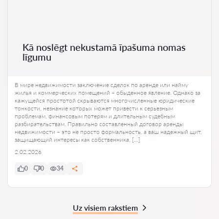
Kā noslēgt nekustamā īpašuma nomas
līgumu
В мире недвижимости заключение сделок по аренде или найму
жилья и коммерческих помещений – обыденное явление. Однако за
кажущейся простотой скрываются многочисленные юридические
тонкости, незнание которых может привести к серьезным
проблемам, финансовым потерям и длительным судебным
разбирательствам. Правильно составленный договор аренды
недвижимости – это не просто формальность, а ваш надежный щит,
защищающий интересы как собственника, […]
2.02.2026
0
0
34
Uz visiem rakstiem