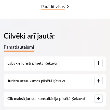
Parādīt visus
Cilvēki arī jautā:
Pamatjautājumi
Labākie juristi pilsētā Ķekava
Mums ir izveidots labāko juristu saraksts pilsētā Ķekava ar
Juristu atsauksmes pilsētā Ķekava
pilnīgu informāciju: cenas, atsauksmes, tālruņa numurs un
adrese.
Mūsu pakalpojumā ir apkopotas īstas atsauksmes par
Cik maksā jurista konsultācija pilsētā Ķekava?
juristiem, mēs neizdzēšam negatīvas atsauksmes un nav
iespēju tās manipulēt.