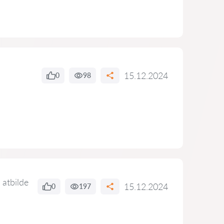
15.12.2024
0
98
 atbilde
15.12.2024
0
197