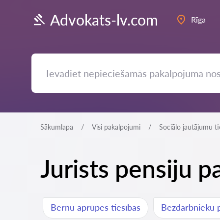
Advokats-lv.com
Rīga
Sākumlapa
Visi pakalpojumi
Sociālo jautājumu ti
Jurists pensiju p
Bērnu aprūpes tiesības
Bezdarbnieku p