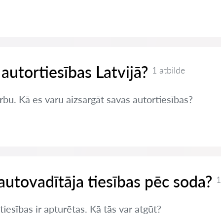
 autortiesības Latvijā?
1 atbilde
rbu. Kā es varu aizsargāt savas autortiesības?
autovadītāja tiesības pēc soda?
1
iesības ir apturētas. Kā tās var atgūt?