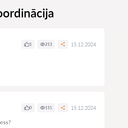
oordinācija
e
15.12.2024
1
213
15.12.2024
0
115
cess?