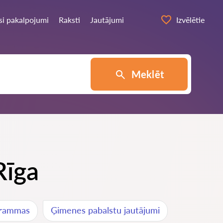
si pakalpojumi
Raksti
Jautājumi
Izvēlētie
Meklēt
Rīga
grammas
Ģimenes pabalstu jautājumi