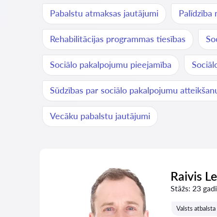
Pabalstu atmaksas jautājumi
Palīdzība 
Rehabilitācijas programmas tiesības
So
Sociālo pakalpojumu pieejamība
Sociāl
Sūdzības par sociālo pakalpojumu atteikšan
Vecāku pabalstu jautājumi
Raivis L
Stāžs:
23 gadi
Valsts atbalst