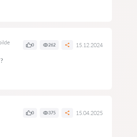
bilde
15.12.2024
0
262
s?
15.04.2025
0
375