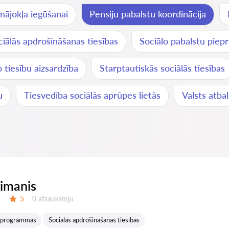
mājokļa iegūšanai
Pensiju pabalstu koordinācija
ciālās apdrošināšanas tiesības
Sociālo pabalstu piep
o tiesību aizsardzība
Starptautiskās sociālās tiesības
u
Tiesvedība sociālās aprūpes lietās
Valsts atb
eimanis
Atsauksmes:
5
0 atsauksmju
Vērtējums:
a programmas
Sociālās apdrošināšanas tiesības