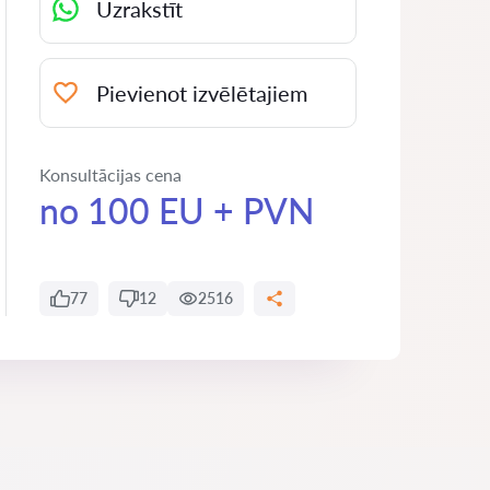
Uzrakstīt
Pievienot izvēlētajiem
Konsultācijas cena
no 100 EU + PVN
77
12
2516