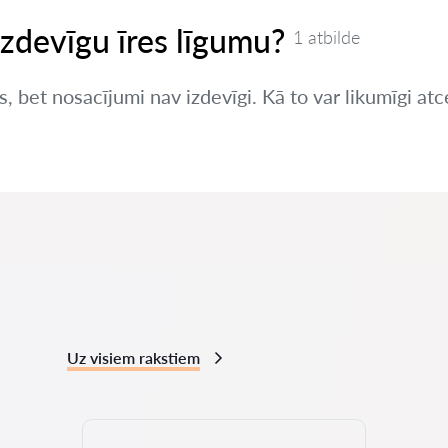
izdevīgu īres līgumu?
1 atbilde
s, bet nosacījumi nav izdevīgi. Kā to var likumīgi atc
Uz visiem rakstiem