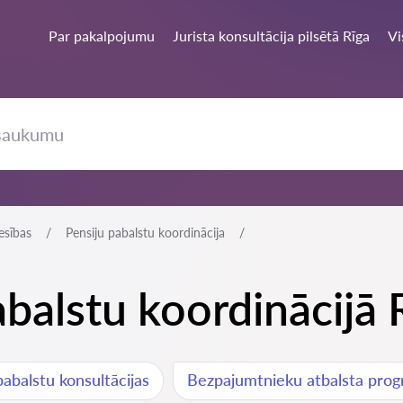
Par pakalpojumu
Jurista konsultācija pilsētā Rīga
Vi
esības
Pensiju pabalstu koordinācija
abalstu koordinācijā 
abalstu konsultācijas
Bezpajumtnieku atbalsta pro