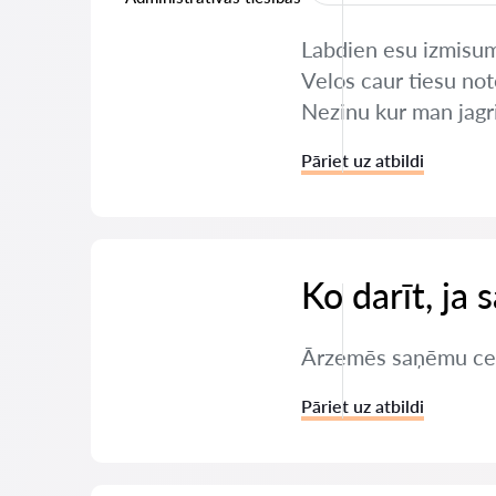
Labdien esu izmisuma
Velos caur tiesu not
Nezinu kur man jagr
Pāriet uz atbildi
Ko darīt, ja
Ārzemēs saņēmu ceļu 
Pāriet uz atbildi