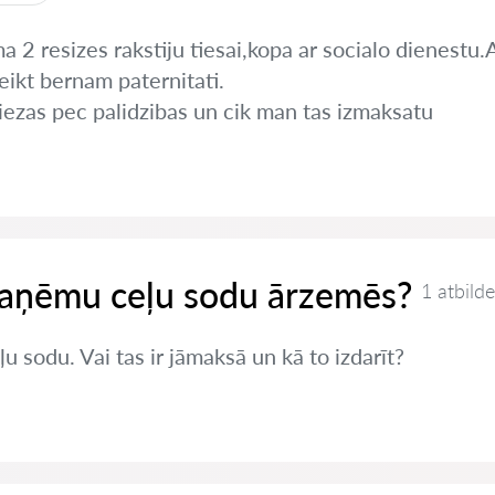
 2 resizes rakstiju tiesai,kopa ar socialo dienestu.A
eikt bernam paternitati.
iezas pec palidzibas un cik man tas izmaksatu
 saņēmu ceļu sodu ārzemēs?
1 atbilde
sodu. Vai tas ir jāmaksā un kā to izdarīt?