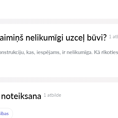
kaimiņš nelikumīgi uzceļ būvi?
1 at
nstrukciju, kas, iespējams, ir nelikumīga. Kā rīkotie
 noteiksana
1 atbilde
sības