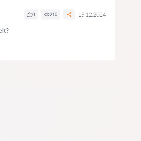
15.12.2024
0
210
elt?