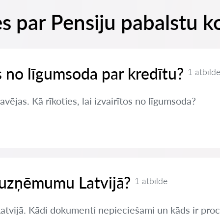
s par Pensiju pabalstu k
es no līgumsoda par kredītu?
1 atbild
vējas. Kā rīkoties, lai izvairītos no līgumsoda?
t uzņēmumu Latvijā?
1 atbilde
Latvijā. Kādi dokumenti nepieciešami un kāds ir pro