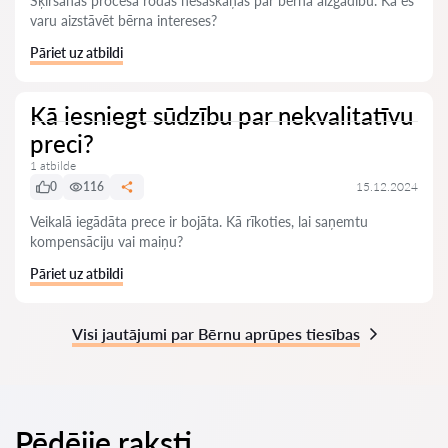
Šķiršanās procesā rodas nesaskaņas par bērna aizgādību. Kā es
varu aizstāvēt bērna intereses?
Pāriet uz atbildi
Kā iesniegt sūdzību par nekvalitatīvu
preci?
1 atbilde
0
116
15.12.2024
Veikalā iegādāta prece ir bojāta. Kā rīkoties, lai saņemtu
kompensāciju vai maiņu?
Pāriet uz atbildi
Visi jautājumi par Bērnu aprūpes tiesības
Pēdējie raksti