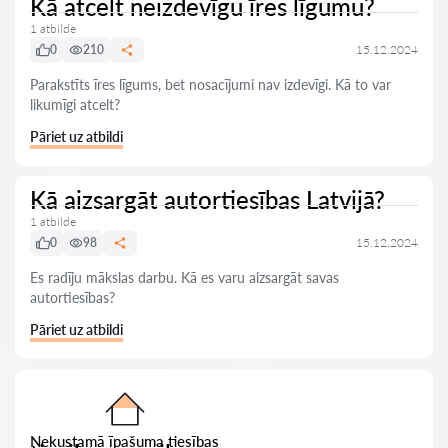
Kā atcelt neizdevīgu īres līgumu?
1 atbilde
0
210
15.12.2024
Parakstīts īres līgums, bet nosacījumi nav izdevīgi. Kā to var
likumīgi atcelt?
Pāriet uz atbildi
Kā aizsargāt autortiesības Latvijā?
1 atbilde
0
98
15.12.2024
Es radīju mākslas darbu. Kā es varu aizsargāt savas
autortiesības?
Pāriet uz atbildi
Nekustamā īpašuma tiesības