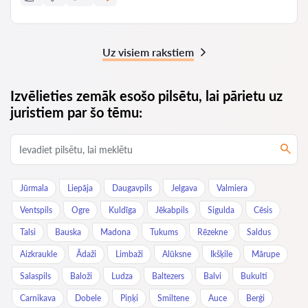
Uz visiem rakstiem
Izvēlieties zemāk esošo pilsētu, lai pārietu uz
juristiem par šo tēmu:
Jūrmala
Liepāja
Daugavpils
Jelgava
Valmiera
Ventspils
Ogre
Kuldīga
Jēkabpils
Sigulda
Cēsis
Talsi
Bauska
Madona
Tukums
Rēzekne
Saldus
Aizkraukle
Ādaži
Limbaži
Alūksne
Ikšķile
Mārupe
Salaspils
Baloži
Ludza
Baltezers
Balvi
Bukulti
Carnikava
Dobele
Piņķi
Smiltene
Auce
Berģi