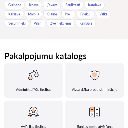
Gulbene
Iecava
Ķekava
Saulkrasti
Kandava
Kārsava
Mālpils
Olaine
Preiļi
Priekuļi
Valka
Vecumnieki
Viļāni
Zvejniekciems
Kalngale
Pakalpojumu katalogs
Administratīvās tiesības
Aizsardzība pret diskrimināciju
Aviācijas tiesības
Bankas kontu atvēršana