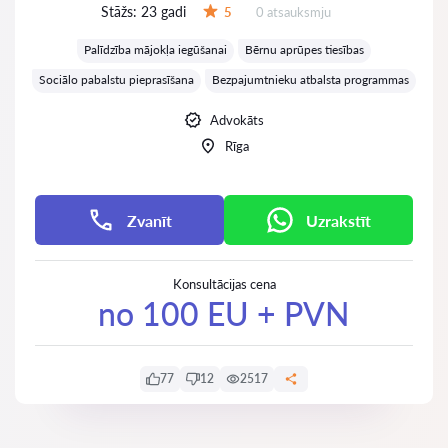
Stāžs:
23 gadi
Atsauksmes:
5
0 atsauksmju
Vērtējums:
Palīdzība mājokļa iegūšanai
Bērnu aprūpes tiesības
Sociālo pabalstu pieprasīšana
Bezpajumtnieku atbalsta programmas
Advokāts
Rīga
Zvanīt
Uzrakstīt
Konsultācijas cena
no 100 EU + PVN
77
12
2517