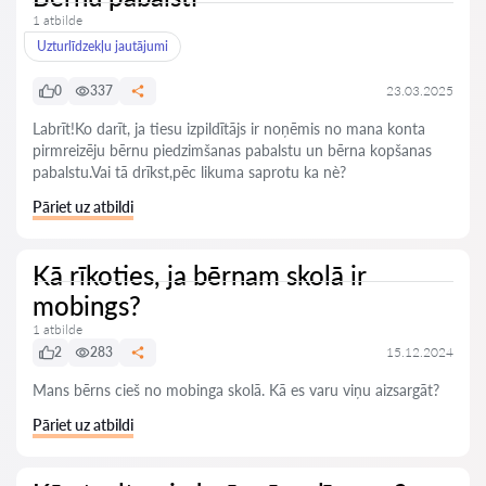
1 atbilde
Uzturlīdzekļu jautājumi
0
337
23.03.2025
Labrīt!Ko darīt, ja tiesu izpildītājs ir noņēmis no mana konta
pirmreizēju bērnu piedzimšanas pabalstu un bērna kopšanas
pabalstu.Vai tā drīkst,pēc likuma saprotu ka nè?
Pāriet uz atbildi
Kā rīkoties, ja bērnam skolā ir
mobings?
1 atbilde
2
283
15.12.2024
Mans bērns cieš no mobinga skolā. Kā es varu viņu aizsargāt?
Pāriet uz atbildi