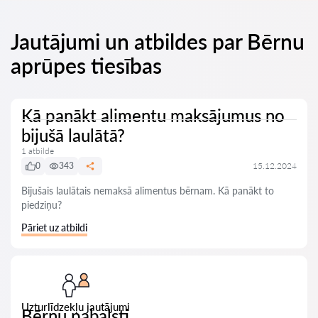
Jautājumi un atbildes par Bērnu
aprūpes tiesības
Kā panākt alimentu maksājumus no
bijušā laulātā?
1 atbilde
0
343
15.12.2024
Bijušais laulātais nemaksā alimentus bērnam. Kā panākt to
piedziņu?
Pāriet uz atbildi
Uzturlīdzekļu jautājumi
Bērnu pabalsti