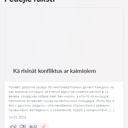
Kā risināt konfliktus ar kaimiņiem
Привет, дорогие соседи по многоквартирным домам! Каждому из
нас знакома ситуация: за стеной вдруг начинается ремонт в 11
вечера, соседская собака лает без умолку, а кто-то из жильцов
постоянно оставляет мусор на лестничной площадке. Жить бок о
бок с другими людьми – это неизбежно столкнуться с разными
привычками, взглядами и, к сожалению, порой с конфликтами. […]
14.01.2026
0
0
32