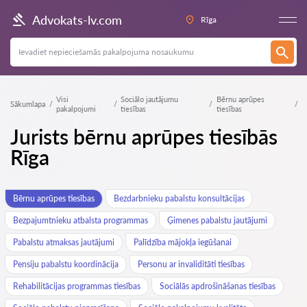
Advokats-lv.com
Rīga
Visi
Sociālo jautājumu
Bērnu aprūpes
Sākumlapa
pakalpojumi
tiesības
tiesības
Jurists bērnu aprūpes tiesībās
Rīga
Bērnu aprūpes tiesības
Bezdarbnieku pabalstu konsultācijas
Bezpajumtnieku atbalsta programmas
Ģimenes pabalstu jautājumi
Pabalstu atmaksas jautājumi
Palīdzība mājokļa iegūšanai
Pensiju pabalstu koordinācija
Personu ar invaliditāti tiesības
Rehabilitācijas programmas tiesības
Sociālās apdrošināšanas tiesības