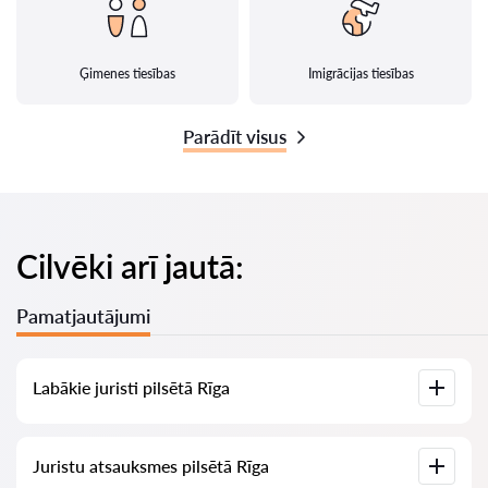
Ģimenes tiesības
Imigrācijas tiesības
Parādīt visus
Cilvēki arī jautā:
Pamatjautājumi
Labākie juristi pilsētā Rīga
Mums ir izveidots labāko juristu saraksts pilsētā Rīga ar
Juristu atsauksmes pilsētā Rīga
pilnīgu informāciju: cenas, atsauksmes, tālruņa numurs un
adrese.