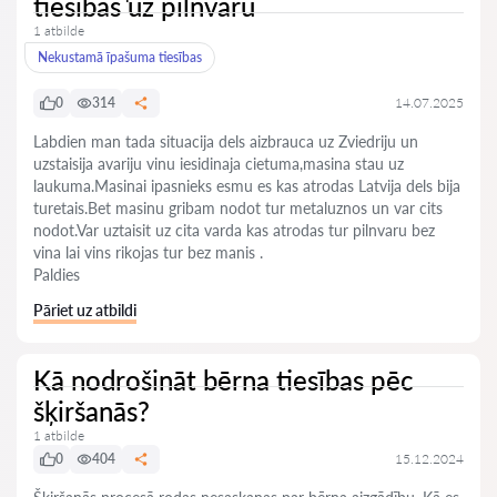
tiesibas uz pilnvaru
1 atbilde
Nekustamā īpašuma tiesības
0
314
14.07.2025
Labdien man tada situacija dels aizbrauca uz Zviedriju un
uzstaisija avariju vinu iesidinaja cietuma,masina stau uz
laukuma.Masinai ipasnieks esmu es kas atrodas Latvija dels bija
turetais.Bet masinu gribam nodot tur metaluznos un var cits
nodot.Var uztaisit uz cita varda kas atrodas tur pilnvaru bez
vina lai vins rikojas tur bez manis .
Paldies
Pāriet uz atbildi
Kā nodrošināt bērna tiesības pēc
šķiršanās?
1 atbilde
0
404
15.12.2024