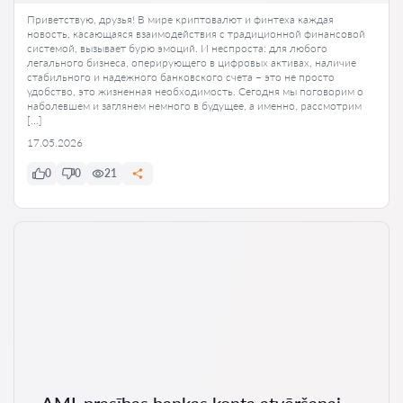
Приветствую, друзья! В мире криптовалют и финтеха каждая
новость, касающаяся взаимодействия с традиционной финансовой
системой, вызывает бурю эмоций. И неспроста: для любого
легального бизнеса, оперирующего в цифровых активах, наличие
стабильного и надежного банковского счета – это не просто
удобство, это жизненная необходимость. Сегодня мы поговорим о
наболевшем и заглянем немного в будущее, а именно, рассмотрим
[…]
17.05.2026
0
0
21
AML prasības bankas konta atvēršanai