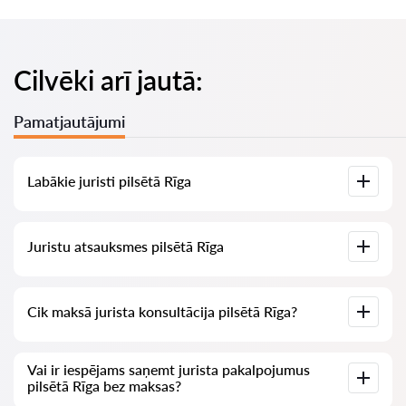
Cilvēki arī jautā:
Pamatjautājumi
Labākie juristi pilsētā Rīga
Mums ir izveidots labāko juristu saraksts pilsētā Rīga ar
Juristu atsauksmes pilsētā Rīga
pilnīgu informāciju: cenas, atsauksmes, tālruņa numurs un
adrese.
Mūsu pakalpojumā ir apkopotas īstas atsauksmes par
Cik maksā jurista konsultācija pilsētā Rīga?
juristiem, mēs neizdzēšam negatīvas atsauksmes un nav
iespēju tās manipulēt.
Juristu konsultācija pilsētā Rīga sākas no 70 EUR un vairāk
Vai ir iespējams saņemt jurista pakalpojumus
(cenas var mainīties atkarībā no jautājuma sarežģītības un
pilsētā Rīga bez maksas?
atbildes formas).