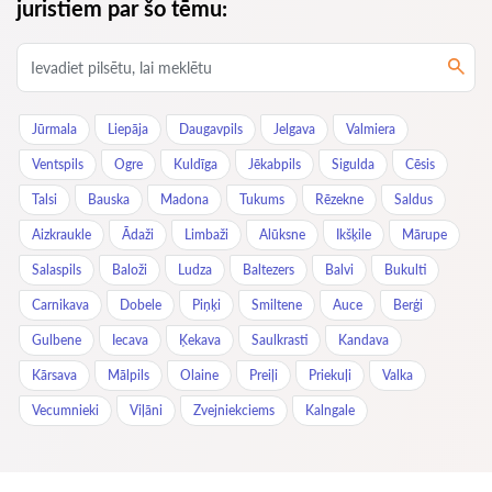
juristiem par šo tēmu:
Jūrmala
Liepāja
Daugavpils
Jelgava
Valmiera
Ventspils
Ogre
Kuldīga
Jēkabpils
Sigulda
Cēsis
Talsi
Bauska
Madona
Tukums
Rēzekne
Saldus
Aizkraukle
Ādaži
Limbaži
Alūksne
Ikšķile
Mārupe
Salaspils
Baloži
Ludza
Baltezers
Balvi
Bukulti
Carnikava
Dobele
Piņķi
Smiltene
Auce
Berģi
Gulbene
Iecava
Ķekava
Saulkrasti
Kandava
Kārsava
Mālpils
Olaine
Preiļi
Priekuļi
Valka
Vecumnieki
Viļāni
Zvejniekciems
Kalngale