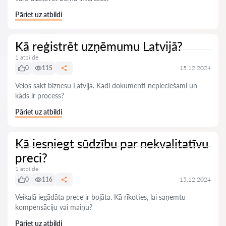
Pāriet uz atbildi
Kā reģistrēt uzņēmumu Latvijā?
1 atbilde
0
115
15.12.2024
Vēlos sākt biznesu Latvijā. Kādi dokumenti nepieciešami un
kāds ir process?
Pāriet uz atbildi
Kā iesniegt sūdzību par nekvalitatīvu
preci?
1 atbilde
0
116
15.12.2024
Veikalā iegādāta prece ir bojāta. Kā rīkoties, lai saņemtu
kompensāciju vai maiņu?
Pāriet uz atbildi