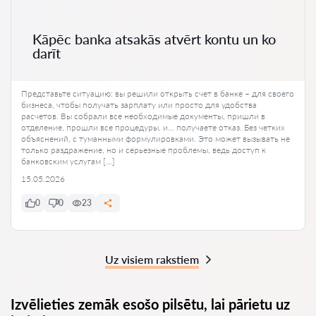
Kāpēc banka atsakās atvērt kontu un ko
darīt
Представьте ситуацию: вы решили открыть счет в банке – для своего
бизнеса, чтобы получать зарплату или просто для удобства
расчетов. Вы собрали все необходимые документы, пришли в
отделение, прошли все процедуры, и… получаете отказ. Без четких
объяснений, с туманными формулировками. Это может вызывать не
только раздражение, но и серьезные проблемы, ведь доступ к
банковским услугам […]
15.05.2026
0
0
23
Uz visiem rakstiem
Izvēlieties zemāk esošo pilsētu, lai pārietu uz