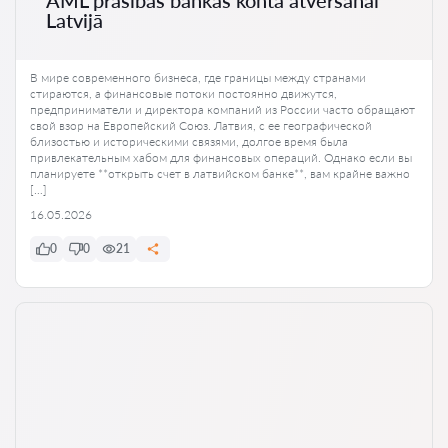
Latvijā
В мире современного бизнеса, где границы между странами
стираются, а финансовые потоки постоянно движутся,
предприниматели и директора компаний из России часто обращают
свой взор на Европейский Союз. Латвия, с ее географической
близостью и историческими связями, долгое время была
привлекательным хабом для финансовых операций. Однако если вы
планируете **открыть счет в латвийском банке**, вам крайне важно
[…]
16.05.2026
0
0
21