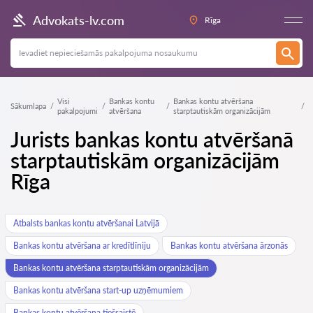
Advokats-lv.com
Rīga
Visi
Bankas kontu
Bankas kontu atvēršana
Sākumlapa
pakalpojumi
atvēršana
starptautiskām organizācijām
Jurists bankas kontu atvēršanā
starptautiskām organizācijām
Rīga
Atbalsts bankas kontu atvēršanai Latvijā
Bankas kontu atvēršana ar kredītlīniju
Bankas kontu atvēršana ārzonās
Bankas kontu atvēršana starptautiskām organizācijām
Bankas kontu atvēršana start-up uzņēmumiem
Bankas kontu atvēršana tiešsaistē