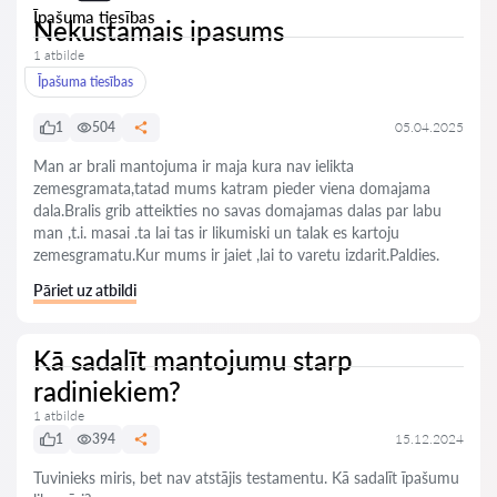
Īpašuma tiesības
Nekustamais ipasums
1 atbilde
Īpašuma tiesības
1
504
05.04.2025
Man ar brali mantojuma ir maja kura nav ielikta
zemesgramata,tatad mums katram pieder viena domajama
dala.Bralis grib atteikties no savas domajamas dalas par labu
man ,t.i. masai .ta lai tas ir likumiski un talak es kartoju
zemesgramatu.Kur mums ir jaiet ,lai to varetu izdarit.Paldies.
Pāriet uz atbildi
Kā sadalīt mantojumu starp
radiniekiem?
1 atbilde
1
394
15.12.2024
Tuvinieks miris, bet nav atstājis testamentu. Kā sadalīt īpašumu