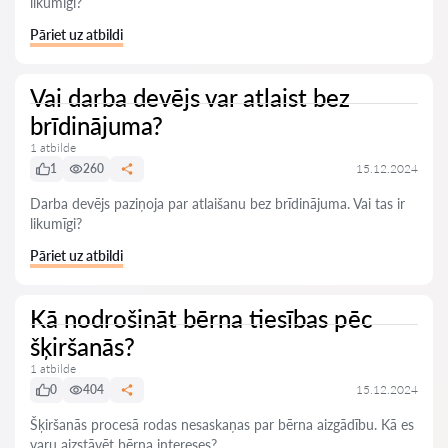
likumīgi?
Pāriet uz atbildi
Vai darba devējs var atlaist bez
brīdinājuma?
1 atbilde
1
260
15.12.2024
Darba devējs paziņoja par atlaišanu bez brīdinājuma. Vai tas ir
likumīgi?
Pāriet uz atbildi
Kā nodrošināt bērna tiesības pēc
šķiršanās?
1 atbilde
0
404
15.12.2024
Šķiršanās procesā rodas nesaskaņas par bērna aizgādību. Kā es
varu aizstāvēt bērna intereses?