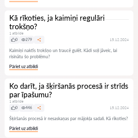
Kā rīkoties, ja kaimiņi regulāri
trokšņo?
1 atbilde
0
279
15.12.2024
Kaimiņi naktīs trokšņo un traucē gulēt. Kādi soļi jāveic, lai
risinātu šo problēmu?
Pāriet uz atbildi
Ko darīt, ja šķiršanās procesā ir strīds
par īpašumu?
1 atbilde
0
446
15.12.2024
Šķiršanās procesā ir nesaskaņas par mājokļa sadali. Kā rīkoties?
Pāriet uz atbildi