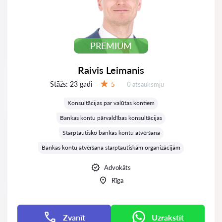
PREMIUM
Raivis Leimanis
Stāžs:
23 gadi
Atsauksmes:
5
0 atsauksmju
Vērtējums:
Konsultācijas par valūtas kontiem
Bankas kontu pārvaldības konsultācijas
Starptautisko bankas kontu atvēršana
Bankas kontu atvēršana starptautiskām organizācijām
Advokāts
Rīga
Zvanīt
Uzrakstīt