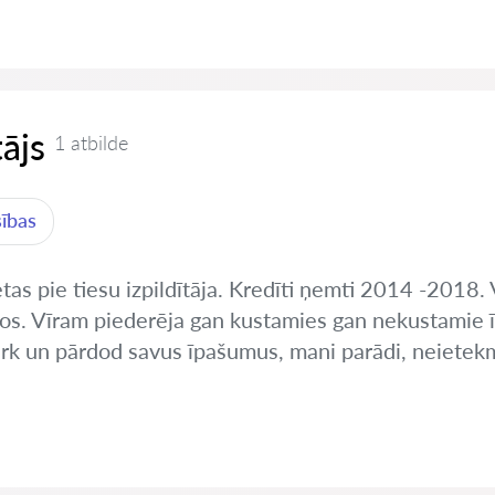
tājs
1 atbilde
sības
etas pie tiesu izpildītāja. Kredīti ņemti 2014 -2018.
s. Vīram piederēja gan kustamies gan nekustamie 
pērk un pārdod savus īpašumus, mani parādi, neietek