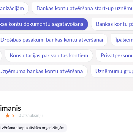
anizācijām
Bankas kontu atvēršana start-up uzņē
kas kontu dokumentu sagatavošana
Bankas kontu pā
Drošības pasākumi bankas kontu atvēršanai
Īpašie
Konsultācijas par valūtas kontiem
Privātperson
Uzņēmuma bankas kontu atvēršana
Uzņēmumu grupu
eimanis
Atsauksmes:
5
0 atsauksmju
Vērtējums:
tvēršana starptautiskām organizācijām