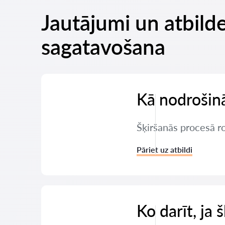
Jautājumi un atbil
sagatavošana
Kā nodrošinā
Šķiršanās procesā r
Pāriet uz atbildi
Ko darīt, ja 