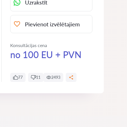
Uzrakstīt
Pievienot izvēlētajiem
Konsultācijas cena
no 100 EU + PVN
77
11
2493