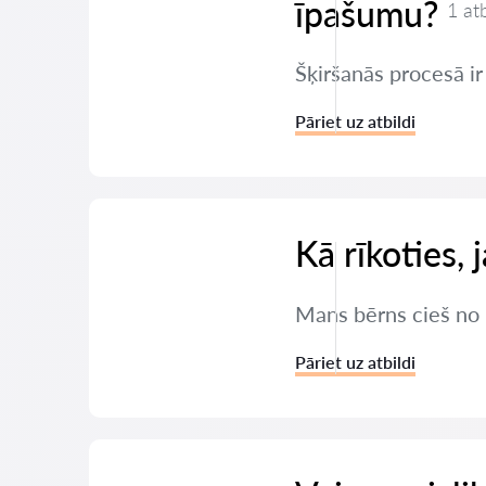
īpašumu?
1 at
Šķiršanās procesā ir
Pāriet uz atbildi
Kā rīkoties,
Mans bērns cieš no 
Pāriet uz atbildi