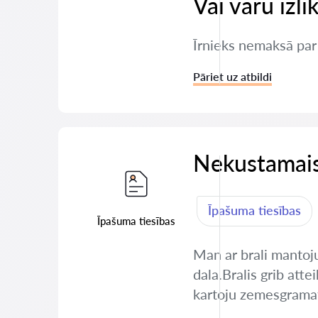
Vai varu izli
Īrnieks nemaksā par d
Pāriet uz atbildi
Nekustamais
Īpašuma tiesības
Īpašuma tiesības
Man ar brali mantoj
dala.Bralis grib atte
kartoju zemesgramatu