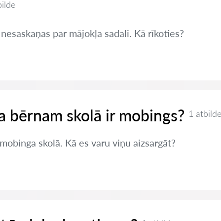
bilde
 nesaskaņas par mājokļa sadali. Kā rīkoties?
 ja bērnam skolā ir mobings?
1 atbild
mobinga skolā. Kā es varu viņu aizsargāt?