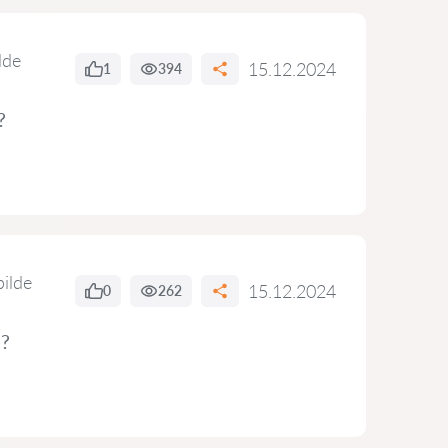
lde
15.12.2024
1
394
?
bilde
15.12.2024
0
262
s?