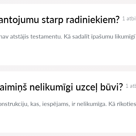
antojumu starp radiniekiem?
1 atbi
 nav atstājis testamentu. Kā sadalīt īpašumu likumīgi
kaimiņš nelikumīgi uzceļ būvi?
1 at
nstrukciju, kas, iespējams, ir nelikumīga. Kā rīkotie