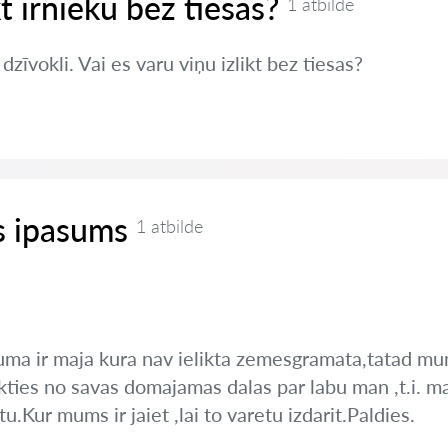
kt īrnieku bez tiesas?
1 atbilde
zīvokli. Vai es varu viņu izlikt bez tiesas?
 ipasums
1 atbilde
uma ir maja kura nav ielikta zemesgramata,tatad m
ikties no savas domajamas dalas par labu man ,t.i. masa
.Kur mums ir jaiet ,lai to varetu izdarit.Paldies.