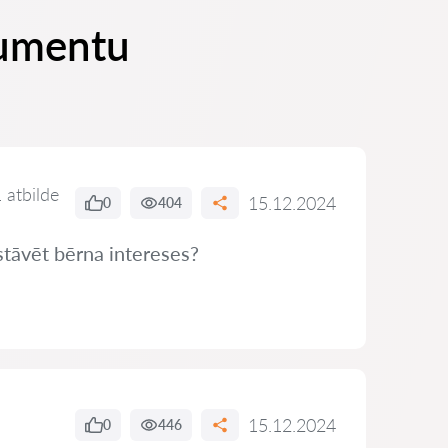
kumentu
 atbilde
15.12.2024
0
404
stāvēt bērna intereses?
15.12.2024
0
446