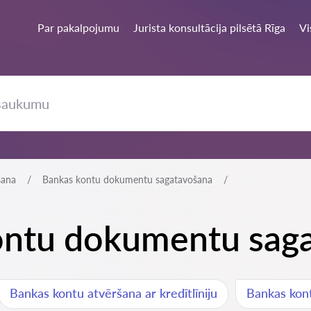
Par pakalpojumu
Jurista konsultācija pilsētā Rīga
Vi
šana
Bankas kontu dokumentu sagatavošana
kontu dokumentu sag
Bankas kontu atvēršana ar kredītlīniju
Bankas kon