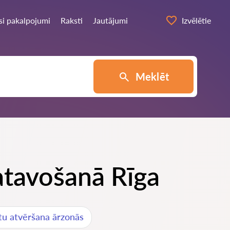
si pakalpojumi
Raksti
Jautājumi
Izvēlētie
Meklēt
atavošanā Rīga
tu atvēršana ārzonās