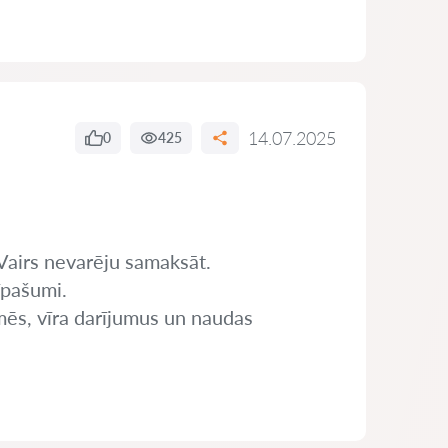
14.07.2025
0
425
 Vairs nevarēju samaksāt.
īpašumi.
mēs, vīra darījumus un naudas