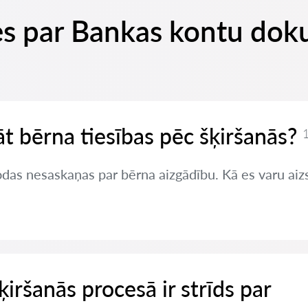
des par Bankas kontu do
t bērna tiesības pēc šķiršanās?
1
odas nesaskaņas par bērna aizgādību. Kā es varu aiz
šķiršanās procesā ir strīds par