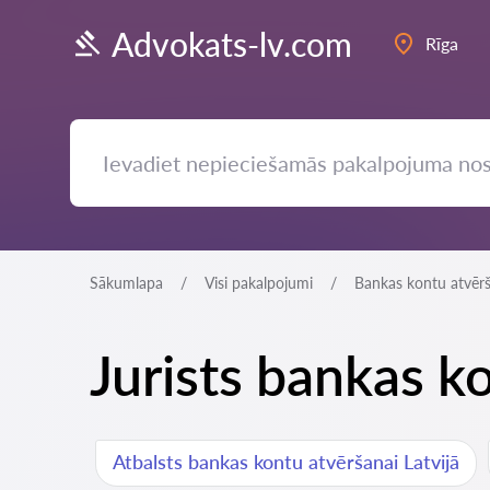
Advokats-lv.com
Rīga
Sākumlapa
Visi pakalpojumi
Bankas kontu atvēr
Jurists bankas 
Atbalsts bankas kontu atvēršanai Latvijā