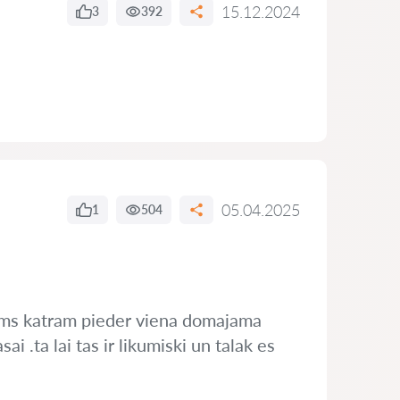
15.12.2024
3
392
05.04.2025
1
504
ums katram pieder viena domajama
i .ta lai tas ir likumiski un talak es