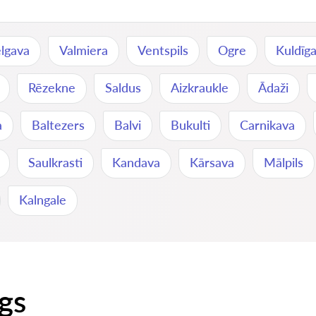
elgava
Valmiera
Ventspils
Ogre
Kuldīg
Rēzekne
Saldus
Aizkraukle
Ādaži
a
Baltezers
Balvi
Bukulti
Carnikava
Saulkrasti
Kandava
Kārsava
Mālpils
Kalngale
gs