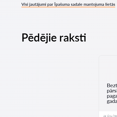
Visi jautājumi par Īpašuma sadale mantojuma lietās
Pēdējie raksti
Bezt
pārs
paga
gad
Ja jūsu īr