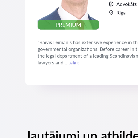
Advokāts
Rīga
PREMIUM
"Raivis Leimanis has extensive experience in th
governmental organizations. Before career in 
the legal department of a leading Scandinavia
lawyers and...
tālāk
Jautājumi un atbild