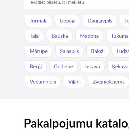
Jūrmala
Liepāja
Daugavpils
J
Talsi
Bauska
Madona
Tukums
Mārupe
Salaspils
Baloži
Ludz
Berģi
Gulbene
Iecava
Ķekava
Vecumnieki
Viļāni
Zvejniekciems
Pakalpojumu katalo