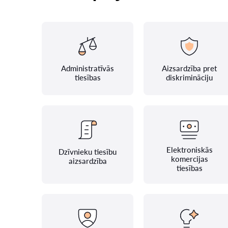
Administratīvās
Aizsardzība pret
tiesības
diskrimināciju
Elektroniskās
Dzīvnieku tiesību
komercijas
aizsardzība
tiesības