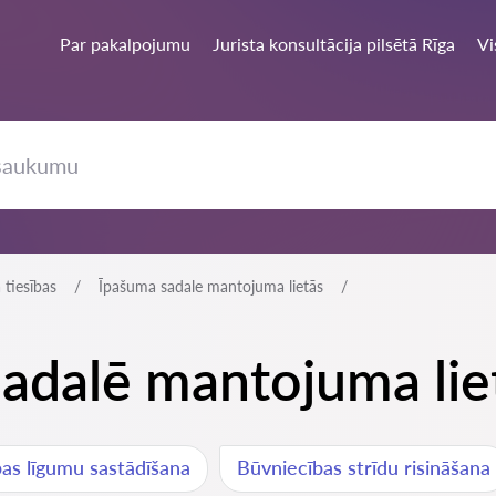
Par pakalpojumu
Jurista konsultācija pilsētā Rīga
Vi
tiesības
Īpašuma sadale mantojuma lietās
sadalē mantojuma lie
as līgumu sastādīšana
Būvniecības strīdu risināšana