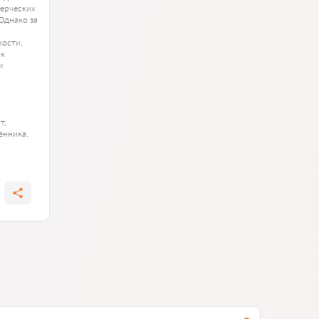
мерческих
Однако за
кости,
 к
м
т,
енника,