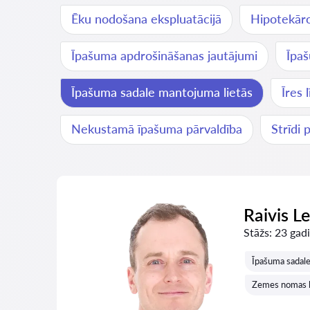
Ēku nodošana ekspluatācijā
Hipotekāro
Īpašuma apdrošināšanas jautājumi
Īpaš
Īpašuma sadale mantojuma lietās
Īres
Nekustamā īpašuma pārvaldība
Strīdi 
Raivis L
Stāžs:
23 gadi
Īpašuma sadale
Zemes nomas l