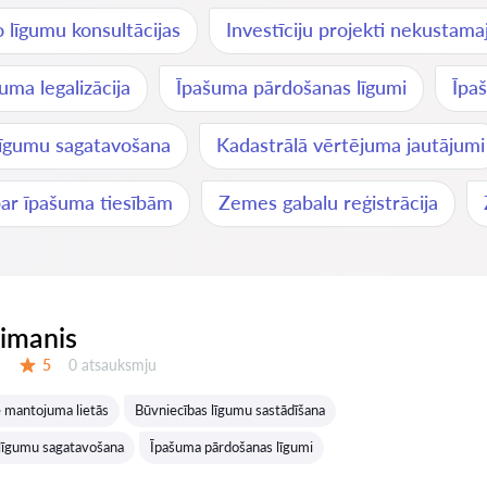
 līgumu konsultācijas
Investīciju projekti nekustam
uma legalizācija
Īpašuma pārdošanas līgumi
Īpa
 līgumu sagatavošana
Kadastrālā vērtējuma jautājumi
par īpašuma tiesībām
Zemes gabalu reģistrācija
eimanis
Atsauksmes:
5
0 atsauksmju
Vērtējums:
 mantojuma lietās
Būvniecības līgumu sastādīšana
īgumu sagatavošana
Īpašuma pārdošanas līgumi