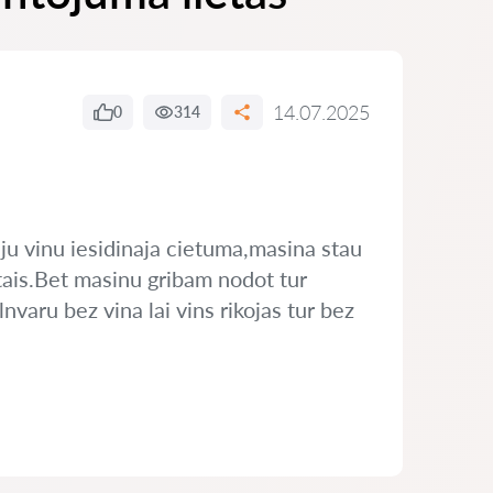
14.07.2025
0
314
iju vinu iesidinaja cietuma,masina stau
tais.Bet masinu gribam nodot tur
nvaru bez vina lai vins rikojas tur bez