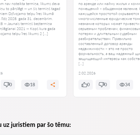
am nav noteikta termiņa, likums deva
по аренде или найму жилья и ком
ņu to pārslēgt — un šis termiņš tagad
помещений – обыденное явление. 
umiem Dzīvojamo telpu īres likumā
кажущейся простотой скрываются
s līdz 2028. gada 31. decembrim.
многочисленные юридические тон
8 — Jaunais termiņš beztermiņa
незнание которых может привести
rslēgšanai 2021 — Kopš kura gada
серьезным проблемам, финансовы
vojamo telpu īres likums 2 […]
потерям и длительным судебным
разбирательствам. Правильно
составленный договор аренды
недвижимости – это не просто
формальность, а ваш надежный щи
защищающий интересы как собств
[…]
26
2.02.2026
0
18
0
0
34
u uz juristiem par šo tēmu: