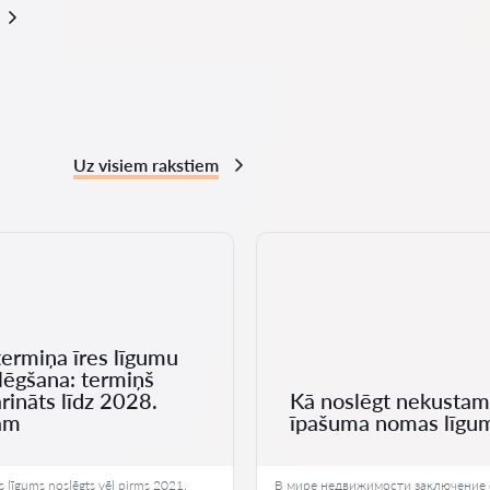
Uz visiem rakstiem
ermiņa īres līgumu
lēgšana: termiņš
rināts līdz 2028.
Kā noslēgt nekusta
am
īpašuma nomas līgu
es līgums noslēgts vēl pirms 2021.
В мире недвижимости заключение 