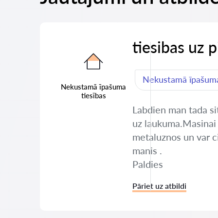
tiesibas uz 
Nekustamā īpašuma
Nekustamā īpašuma
tiesības
Labdien man tada sit
uz laukuma.Masinai i
metaluznos un var cit
manis .
Paldies
Pāriet uz atbildi