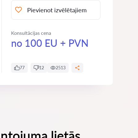
Pievienot izvēlētajiem
Konsultācijas cena
no 100 EU + PVN
77
12
2513
ntojuma lietās