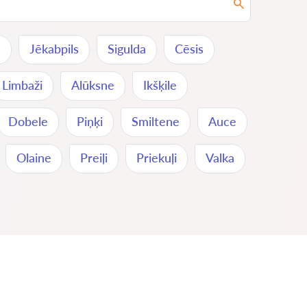
a
Jēkabpils
Sigulda
Cēsis
Limbaži
Alūksne
Ikšķile
Dobele
Piņķi
Smiltene
Auce
Olaine
Preiļi
Priekuļi
Valka