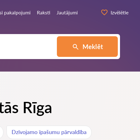
si pakalpojumi
Raksti
Jautājumi
Izvēlētie
Meklēt
tās Rīga
Dzīvojamo īpašumu pārvaldība