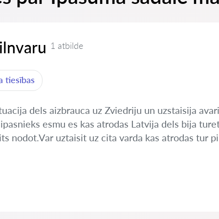
pilnvaru
1 atbilde
 tiesības
uacija dels aizbrauca uz Zviedriju un uzstaisija avar
pasnieks esmu es kas atrodas Latvija dels bija ture
s nodot.Var uztaisit uz cita varda kas atrodas tur pil