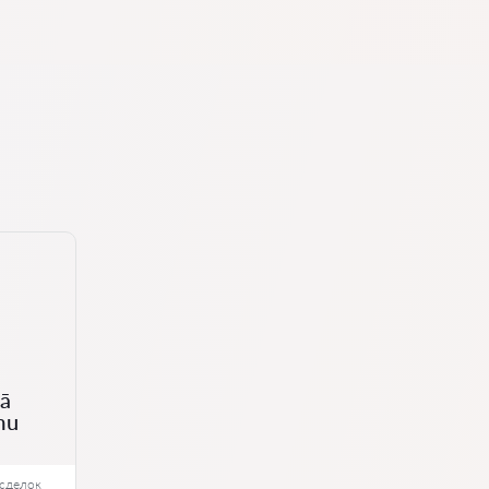
mā
mu
сделок