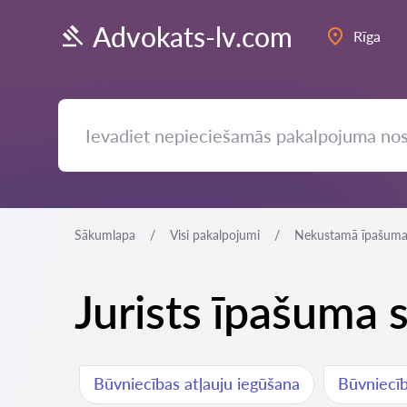
Advokats-lv.com
Rīga
Sākumlapa
Visi pakalpojumi
Nekustamā īpašuma 
Jurists īpašuma 
Būvniecības atļauju iegūšana
Būvniecīb