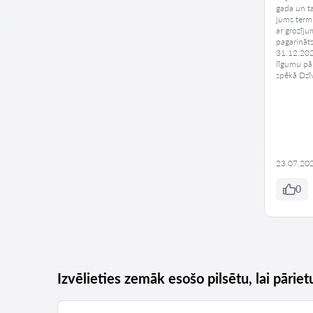
gada un t
jums termi
ar grozīj
pagarināt
31.12.202
līgumu pā
spēkā Dzī
23.07.20
0
Izvēlieties zemāk esošo pilsētu, lai pāriet