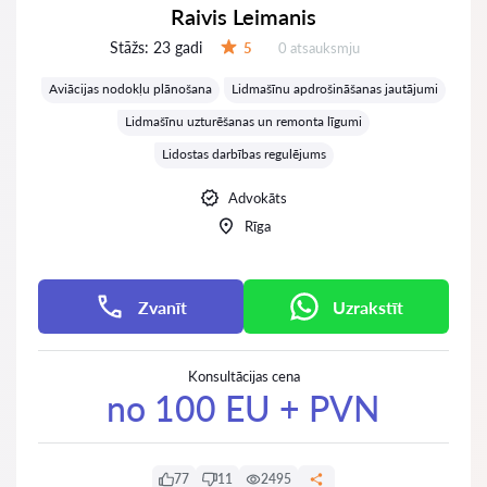
Raivis Leimanis
Stāžs:
23 gadi
Atsauksmes:
5
0 atsauksmju
Vērtējums:
Aviācijas nodokļu plānošana
Lidmašīnu apdrošināšanas jautājumi
Lidmašīnu uzturēšanas un remonta līgumi
Lidostas darbības regulējums
Advokāts
Rīga
Zvanīt
Uzrakstīt
Konsultācijas cena
no 100 EU + PVN
77
11
2495