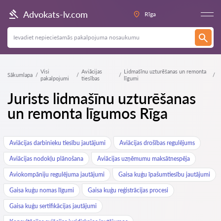
Advokats-lv.com
Rīga
Visi
Aviācijas
Lidmašīnu uzturēšanas un remonta
Sākumlapa
pakalpojumi
tiesības
līgumi
Jurists lidmašīnu uzturēšanas
un remonta līgumos Rīga
Aviācijas darbinieku tiesību jautājumi
Aviācijas drošības regulējums
Aviācijas nodokļu plānošana
Aviācijas uzņēmumu maksātnespēja
Aviokompāniju regulējuma jautājumi
Gaisa kuģu īpašumtiesību jautājumi
Gaisa kuģu nomas līgumi
Gaisa kuģu reģistrācijas procesi
Gaisa kuģu sertifikācijas jautājumi