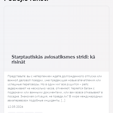
Starptautiskās aviosatiksmes strīdi: kā
risināt
Представьте: вы с нетерпением ждете долгожданного отпуска или
важной деловой поездки, уже предвкушая новые впечатления или
успешные переговоры. Но в один миг все рушится – рейс
задерживают на несколько часов, отменяют, теряется багаж с
подарками или важными документами, или вам вовсе отказывают в
посадке. Знакомая ситуация, не правда ли? В мире международных
авиаперевозок подобные инциденты, […]
12.05.2026