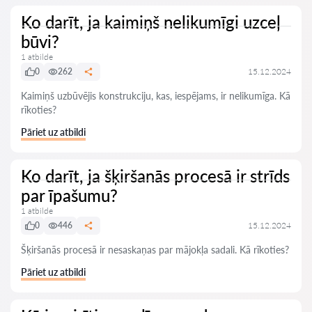
Ko darīt, ja kaimiņš nelikumīgi uzceļ
būvi?
1 atbilde
0
262
15.12.2024
Kaimiņš uzbūvējis konstrukciju, kas, iespējams, ir nelikumīga. Kā
rīkoties?
Pāriet uz atbildi
Ko darīt, ja šķiršanās procesā ir strīds
par īpašumu?
1 atbilde
0
446
15.12.2024
Šķiršanās procesā ir nesaskaņas par mājokļa sadali. Kā rīkoties?
Pāriet uz atbildi