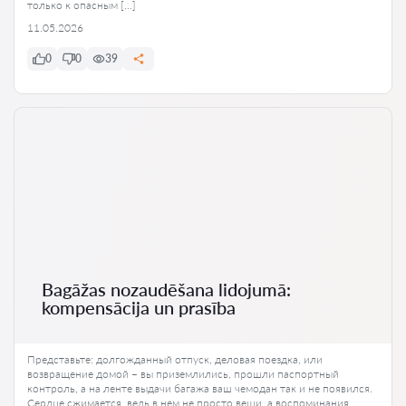
только к опасным […]
11.05.2026
0
0
39
Bagāžas nozaudēšana lidojumā:
kompensācija un prasība
Представьте: долгожданный отпуск, деловая поездка, или
возвращение домой – вы приземлились, прошли паспортный
контроль, а на ленте выдачи багажа ваш чемодан так и не появился.
Сердце сжимается, ведь в нем не просто вещи, а воспоминания,