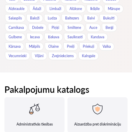
Aizkraukle
Ādaži
Limbaži
Alūksne
Ikšķile
Mārupe
Salaspils
Baloži
Ludza
Baltezers
Balvi
Bukulti
Carnikava
Dobele
Piņķi
Smiltene
Auce
Berģi
Gulbene
Iecava
Ķekava
Saulkrasti
Kandava
Kārsava
Mālpils
Olaine
Preiļi
Priekuļi
Valka
Vecumnieki
Viļāni
Zvejniekciems
Kalngale
Pakalpojumu katalogs
Administratīvās tiesības
Aizsardzība pret diskrimināciju