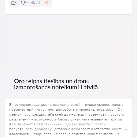
0
0
23
Oro telpas tiesības un dronu
izmantošanas noteikumi Latvijā
В последние годы дроны из экзотической игрушки превратились в
повсеместный инструмент для работы и увлекательное хобби. От
съемок потрясающих пейзажей до инспекции объектов и простого
развлечения – возможности беспилотных летательных аппаратов
(БПЛА) кажутся безграничными. Однако вместе с ростом
популярности дронов существенно возрастает и ответственность их
владельцев. Игнорирование правил полетов может привести не