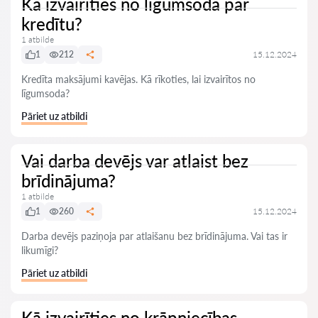
Kā izvairīties no līgumsoda par
kredītu?
1 atbilde
1
212
15.12.2024
Kredīta maksājumi kavējas. Kā rīkoties, lai izvairītos no
līgumsoda?
Pāriet uz atbildi
Vai darba devējs var atlaist bez
brīdinājuma?
1 atbilde
1
260
15.12.2024
Darba devējs paziņoja par atlaišanu bez brīdinājuma. Vai tas ir
likumīgi?
Pāriet uz atbildi
Kā izvairīties no krāpniecības