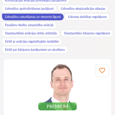
Konsultācijas aviācijas juridiskajos jautājumos
Lidmašīnu apdrošināšanas jautājumi
Lidmašīnu ekspluatācijas atļaujas
Lidmašīnu uzturēšanas un remonta līgumi
Lidostas darbības regulējums
Pasažieru tiesību aizsardzība aviācijā
Starptautiskās aviācijas strīdu arbitrāža
Starptautisko lidojumu regulējums
Strīdi ar aviācijas regulatīvajām iestādēm
Strīdi par lidojumu kavējumiem un atcelšanu
PREMIUM