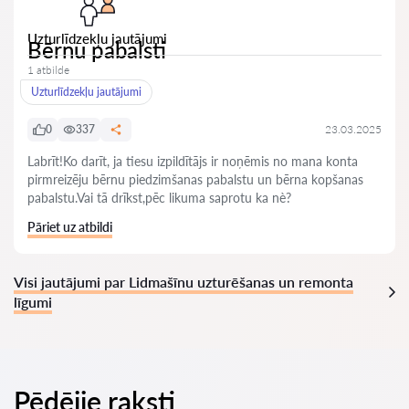
Uzturlīdzekļu jautājumi
Bērnu pabalsti
1 atbilde
Uzturlīdzekļu jautājumi
0
337
23.03.2025
Labrīt!Ko darīt, ja tiesu izpildītājs ir noņēmis no mana konta
pirmreizēju bērnu piedzimšanas pabalstu un bērna kopšanas
pabalstu.Vai tā drīkst,pēc likuma saprotu ka nè?
Pāriet uz atbildi
Visi jautājumi par Lidmašīnu uzturēšanas un remonta
līgumi
Pēdējie raksti