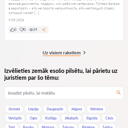
важные документы, подарки, или рабочие материалы. Потеря багажа
в аэропорту – это не просто неприятность, это настоящий стресс,
который может […]
9.05.2026
0
0
24
Uz visiem rakstiem
Izvēlieties zemāk esošo pilsētu, lai pārietu uz
juristiem par šo tēmu:
Jūrmala
Liepāja
Daugavpils
Jelgava
Valmiera
Ventspils
Ogre
Kuldīga
Jēkabpils
Sigulda
Cēsis
Talsi
Bauska
Madona
Tukums
Rēzekne
Saldus