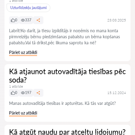
1 atbilde
Uzturlīdzekļu jautājumi
0
337
23.03.2025
Labrīt!Ko darīt, ja tiesu izpildītājs ir noņēmis no mana konta
pirmreizēju bērnu piedzimšanas pabalstu un bērna kopšanas
pabalstu.Vai tā drīkst,pēc likuma saprotu ka nè?
Pāriet uz atbildi
Kā atjaunot autovadītāja tiesības pēc
soda?
1 atbilde
0
197
15.12.2024
Manas autovadītāja tiesības ir apturētas. Kā tās var atgūt?
Pāriet uz atbildi
Kā atgūt naudu par atceltu lidojumu?