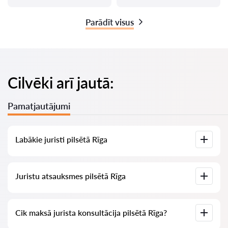
Parādīt visus
Cilvēki arī jautā:
Pamatjautājumi
Labākie juristi pilsētā Rīga
Mums ir izveidots labāko juristu saraksts pilsētā Rīga ar
Juristu atsauksmes pilsētā Rīga
pilnīgu informāciju: cenas, atsauksmes, tālruņa numurs un
adrese.
Mūsu pakalpojumā ir apkopotas īstas atsauksmes par
Cik maksā jurista konsultācija pilsētā Rīga?
juristiem, mēs neizdzēšam negatīvas atsauksmes un nav
iespēju tās manipulēt.