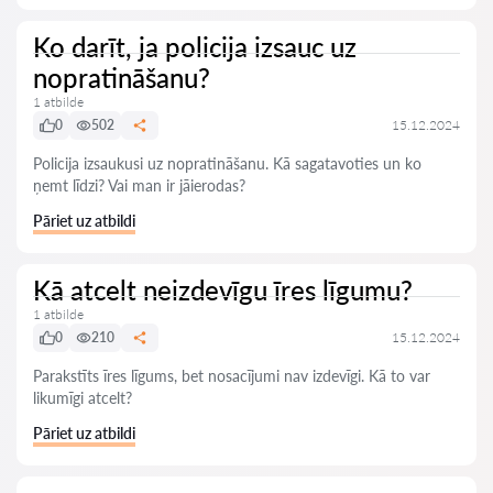
Ko darīt, ja policija izsauc uz
nopratināšanu?
1 atbilde
0
502
15.12.2024
Policija izsaukusi uz nopratināšanu. Kā sagatavoties un ko
ņemt līdzi? Vai man ir jāierodas?
Pāriet uz atbildi
Kā atcelt neizdevīgu īres līgumu?
1 atbilde
0
210
15.12.2024
Parakstīts īres līgums, bet nosacījumi nav izdevīgi. Kā to var
likumīgi atcelt?
Pāriet uz atbildi