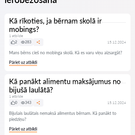
Kā rīkoties, ja bērnam skolā ir
mobings?
1 atbilde
2
283
15.12.2024
Mans bērns cieš no mobinga skolā. Kā es varu viņu aizsargāt?
Pāriet uz atbildi
Kā panākt alimentu maksājumus no
bijušā laulātā?
1 atbilde
0
343
15.12.2024
Bijušais laulātais nemaksā alimentus bērnam. Kā panākt to
piedziņu?
Pāriet uz atbildi