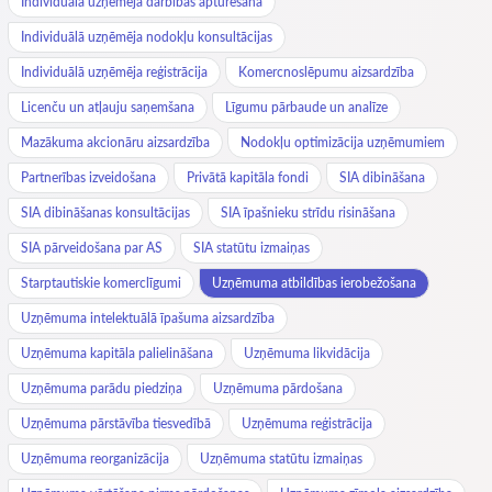
Individuālā uzņēmēja darbības apturēšana
Individuālā uzņēmēja nodokļu konsultācijas
Individuālā uzņēmēja reģistrācija
Komercnoslēpumu aizsardzība
Licenču un atļauju saņemšana
Līgumu pārbaude un analīze
Mazākuma akcionāru aizsardzība
Nodokļu optimizācija uzņēmumiem
Partnerības izveidošana
Privātā kapitāla fondi
SIA dibināšana
SIA dibināšanas konsultācijas
SIA īpašnieku strīdu risināšana
SIA pārveidošana par AS
SIA statūtu izmaiņas
Starptautiskie komerclīgumi
Uzņēmuma atbildības ierobežošana
Uzņēmuma intelektuālā īpašuma aizsardzība
Uzņēmuma kapitāla palielināšana
Uzņēmuma likvidācija
Uzņēmuma parādu piedziņa
Uzņēmuma pārdošana
Uzņēmuma pārstāvība tiesvedībā
Uzņēmuma reģistrācija
Uzņēmuma reorganizācija
Uzņēmuma statūtu izmaiņas