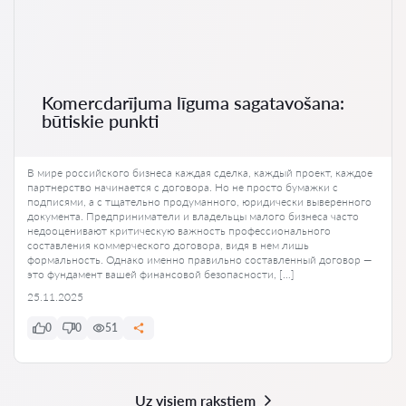
Komercdarījuma līguma sagatavošana:
būtiskie punkti
В мире российского бизнеса каждая сделка, каждый проект, каждое
партнерство начинается с договора. Но не просто бумажки с
подписями, а с тщательно продуманного, юридически выверенного
документа. Предприниматели и владельцы малого бизнеса часто
недооценивают критическую важность профессионального
составления коммерческого договора, видя в нем лишь
формальность. Однако именно правильно составленный договор —
это фундамент вашей финансовой безопасности, […]
25.11.2025
0
0
51
Uz visiem rakstiem