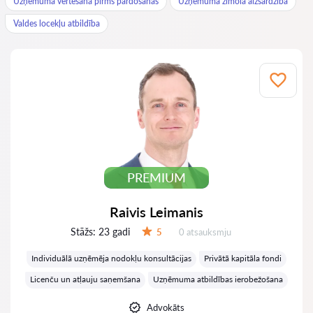
Uzņēmuma vērtēšana pirms pārdošanas
Uzņēmuma zīmola aizsardzība
Valdes locekļu atbildība
PREMIUM
Raivis Leimanis
Stāžs:
23 gadi
Atsauksmes:
5
0 atsauksmju
Vērtējums:
Individuālā uzņēmēja nodokļu konsultācijas
Privātā kapitāla fondi
Licenču un atļauju saņemšana
Uzņēmuma atbildības ierobežošana
Advokāts