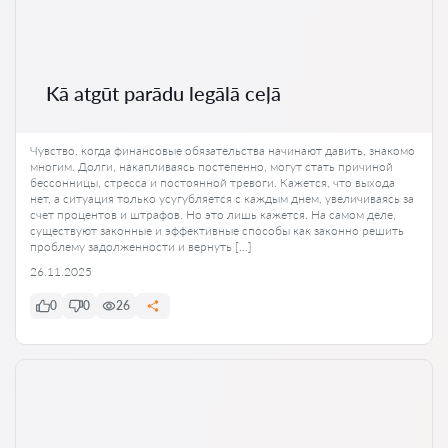
Kā atgūt parādu legālā ceļā
Чувство, когда финансовые обязательства начинают давить, знакомо
многим. Долги, накапливаясь постепенно, могут стать причиной
бессонницы, стресса и постоянной тревоги. Кажется, что выхода
нет, а ситуация только усугубляется с каждым днем, увеличиваясь за
счет процентов и штрафов. Но это лишь кажется. На самом деле,
существуют законные и эффективные способы как законно решить
проблему задолженности и вернуть […]
26.11.2025
0
0
26