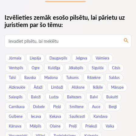
Izvēlieties zemāk esošo pilsētu, lai pārietu uz
juristiem par šo tēmu:
Jūrmala
Liepāja
Daugavpils
Jelgava
Valmiera
Ventspils
Ogre
Kuldīga
Jēkabpils
Sigulda
Cēsis
Talsi
Bauska
Madona
Tukums
Rēzekne
Saldus
Aizkraukle
Ādaži
Limbaži
Alūksne
Ikšķile
Mārupe
Salaspils
Baloži
Ludza
Baltezers
Balvi
Bukulti
Carnikava
Dobele
Piņķi
Smiltene
Auce
Berģi
Gulbene
Iecava
Ķekava
Saulkrasti
Kandava
Kārsava
Mālpils
Olaine
Preiļi
Priekuļi
Valka
Vecumnieki
Viļāni
Zvejniekciems
Kalngale