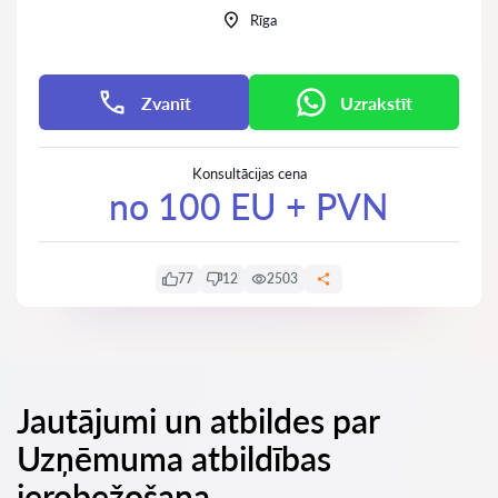
Rīga
Zvanīt
Uzrakstīt
Konsultācijas cena
no 100 EU + PVN
77
12
2503
Jautājumi un atbildes par
Uzņēmuma atbildības
ierobežošana