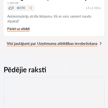
1 atbilde
0
146
15.12.2024
Aviokompānija atcēla lidojumu. Kā es varu saņemt naudu
atpakaļ?
Pāriet uz atbildi
Visi jautājumi par Uzņēmuma atbildības ierobežošana
Pēdējie raksti