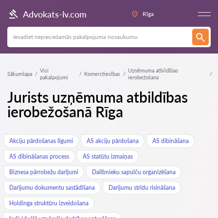
Advokats-lv.com
Rīga
Visi
Uzņēmuma atbildības
Sākumlapa
Komerctiesības
pakalpojumi
ierobežošana
Jurists uzņēmuma atbildības
ierobežošanā Rīga
Akciju pārdošanas līgumi
AS akciju pārdošana
AS dibināšana
AS dibināšanas process
AS statūtu izmaiņas
Biznesa pārrobežu darījumi
Dalībnieku sapulču organizēšana
Darījumu dokumentu sastādīšana
Darījumu strīdu risināšana
Holdinga struktūru izveidošana