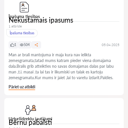
Īpašuma tiesības
Nekustamais ipasums
1 atbilde
Īpašuma tiesības
1
504
05.04.2025
Man ar brali mantojuma ir maja kura nav ielikta
zemesgramata,tatad mums katram pieder viena domajama
dala.Bralis grib atteikties no savas domajamas dalas par labu
man ,t.i. masai .ta lai tas ir likumiski un talak es kartoju
zemesgramatu.Kur mums ir jaiet ,lai to varetu izdarit.Paldies.
Pāriet uz atbildi
Uzturlīdzekļu jautājumi
Bērnu pabalsti