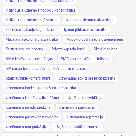
Individuālā uzņēmēja darbības apturēšana
Individuālā uzņēmēja nodokļu konsultācijas
Individuālā uzņēmēja reģistrācija
Komercnoslēpumu aizsardzība
Licenču un atļauju saņemšana
Līgumu pārbaude un analīze
Mazākuma akcionāru aizsardzība
Nodokļu optimizācija uzņēmumiem
Partnerības izveidošana
Privātā kapitāla fondi
SIA dibināšana
SIA dibināšanas konsultācijas
SIA īpašnieku strīdu risināšana
SIA pārveidošana par AS
SIA statūtu izmaiņas
Starptautiskie komerclīgumi
Uzņēmuma atbildības ierobežošana
Uzņēmuma intelektuālā īpašuma aizsardzība
Uzņēmuma kapitāla palielināšana
Uzņēmuma likvidācija
Uzņēmuma parādu piedziņa
Uzņēmuma pārdošana
Uzņēmuma pārstāvība tiesvedībā
Uzņēmuma reģistrācija
Uzņēmuma reorganizācija
Uzņēmuma statūtu izmaiņas