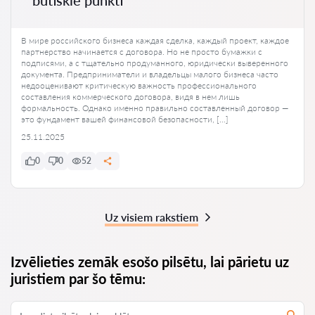
В мире российского бизнеса каждая сделка, каждый проект, каждое
партнерство начинается с договора. Но не просто бумажки с
подписями, а с тщательно продуманного, юридически выверенного
документа. Предприниматели и владельцы малого бизнеса часто
недооценивают критическую важность профессионального
составления коммерческого договора, видя в нем лишь
формальность. Однако именно правильно составленный договор —
это фундамент вашей финансовой безопасности, […]
25.11.2025
0
0
52
Uz visiem rakstiem
Izvēlieties zemāk esošo pilsētu, lai pārietu uz
juristiem par šo tēmu: