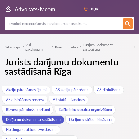
Advokats-lv.com
Rīga
Visi
Darījumu dokumentu
Sākumlapa
Komerctiesības
pakalpojumi
sastādīšana
Jurists darījumu dokumentu
sastādīšanā Rīga
Akciju pārdošanas līgumi
AS akciju pārdošana
AS dibināšana
AS dibināšanas process
AS statūtu izmaiņas
Biznesa pārrobežu darījumi
Dalībnieku sapulču organizēšana
Darījumu dokumentu sastādīšana
Darījumu strīdu risināšana
Holdinga struktūru izveidošana