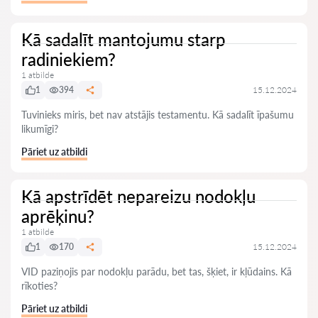
Kā sadalīt mantojumu starp
radiniekiem?
1 atbilde
1
394
15.12.2024
Tuvinieks miris, bet nav atstājis testamentu. Kā sadalīt īpašumu
likumīgi?
Pāriet uz atbildi
Kā apstrīdēt nepareizu nodokļu
aprēķinu?
1 atbilde
1
170
15.12.2024
VID paziņojis par nodokļu parādu, bet tas, šķiet, ir kļūdains. Kā
rīkoties?
Pāriet uz atbildi