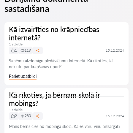
sastādīšana
Kā izvairīties no krāpniecības
internetā?
1 atbilde
1
119
15.12.2024
Saņēmu aizdomīgu piedāvājumu internetā. Kā rīkoties, lai
nekļūtu par krāpšanas upuri?
Pāriet uz atbildi
Kā rīkoties, ja bērnam skolā ir
mobings?
1 atbilde
2
283
15.12.2024
Mans bērns cieš no mobinga skolā. Kā es varu viņu aizsargāt?