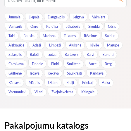
Jūrmala
Liepāja
Daugavpils
Jelgava
Valmiera
Ventspils
Ogre
Kuldīga
Jēkabpils
Sigulda
Cēsis
Talsi
Bauska
Madona
Tukums
Rēzekne
Saldus
Aizkraukle
Ādaži
Limbaži
Alūksne
Ikšķile
Mārupe
Salaspils
Baloži
Ludza
Baltezers
Balvi
Bukulti
Carnikava
Dobele
Piņķi
Smiltene
Auce
Berģi
Gulbene
Iecava
Ķekava
Saulkrasti
Kandava
Kārsava
Mālpils
Olaine
Preiļi
Priekuļi
Valka
Vecumnieki
Viļāni
Zvejniekciems
Kalngale
Pakalpojumu katalogs