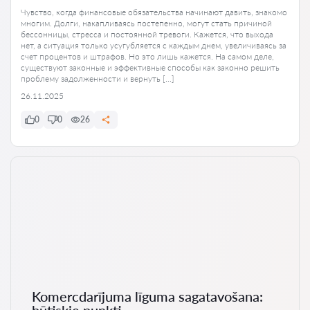
Чувство, когда финансовые обязательства начинают давить, знакомо
многим. Долги, накапливаясь постепенно, могут стать причиной
бессонницы, стресса и постоянной тревоги. Кажется, что выхода
нет, а ситуация только усугубляется с каждым днем, увеличиваясь за
счет процентов и штрафов. Но это лишь кажется. На самом деле,
существуют законные и эффективные способы как законно решить
проблему задолженности и вернуть […]
26.11.2025
0
0
26
Komercdarījuma līguma sagatavošana:
būtiskie punkti