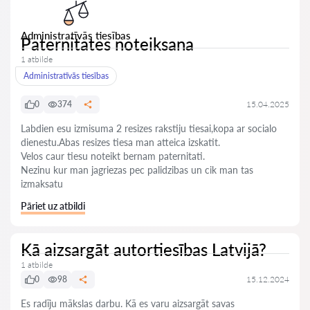
Administratīvās tiesības
Paternitates noteiksana
1 atbilde
Administratīvās tiesības
0
374
15.04.2025
Labdien esu izmisuma 2 resizes rakstiju tiesai,kopa ar socialo
dienestu.Abas resizes tiesa man atteica izskatit.
Velos caur tiesu noteikt bernam paternitati.
Nezinu kur man jagriezas pec palidzibas un cik man tas
izmaksatu
Pāriet uz atbildi
Kā aizsargāt autortiesības Latvijā?
1 atbilde
0
98
15.12.2024
Es radīju mākslas darbu. Kā es varu aizsargāt savas