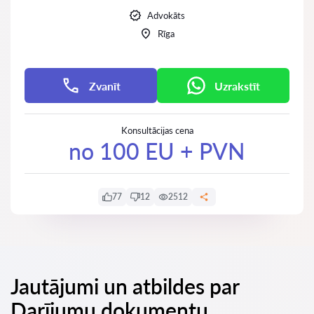
Advokāts
Rīga
Zvanīt
Uzrakstīt
Konsultācijas cena
no 100 EU + PVN
77
12
2512
Jautājumi un atbildes par
Darījumu dokumentu