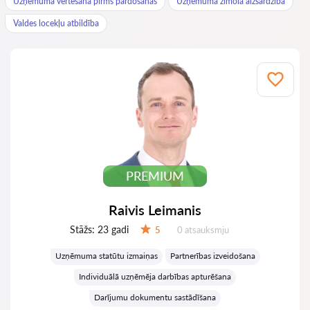
Uzņēmuma vērtēšana pirms pārdošanas
Uzņēmuma zīmola aizsardzība
Valdes locekļu atbildība
PREMIUM
Raivis Leimanis
Stāžs:
23 gadi
Atsauksmes:
5
0 atsauksmju
Vērtējums:
Uzņēmuma statūtu izmaiņas
Partnerības izveidošana
Individuālā uzņēmēja darbības apturēšana
Darījumu dokumentu sastādīšana