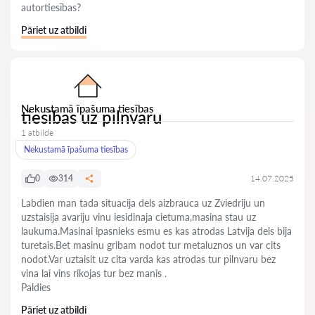
autortiesības?
Pāriet uz atbildi
Nekustamā īpašuma tiesības
tiesibas uz pilnvaru
1 atbilde
Nekustamā īpašuma tiesības
0
314
14.07.2025
Labdien man tada situacija dels aizbrauca uz Zviedriju un
uzstaisija avariju vinu iesidinaja cietuma,masina stau uz
laukuma.Masinai ipasnieks esmu es kas atrodas Latvija dels bija
turetais.Bet masinu gribam nodot tur metaluznos un var cits
nodot.Var uztaisit uz cita varda kas atrodas tur pilnvaru bez
vina lai vins rikojas tur bez manis .
Paldies
Pāriet uz atbildi