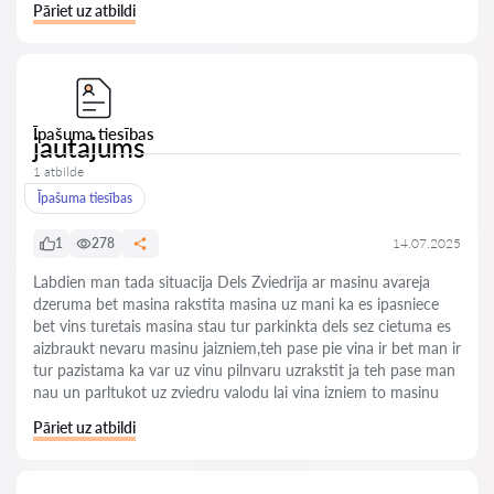
Pāriet uz atbildi
Īpašuma tiesības
jautajums
1 atbilde
Īpašuma tiesības
1
278
14.07.2025
Labdien man tada situacija Dels Zviedrija ar masinu avareja
dzeruma bet masina rakstita masina uz mani ka es ipasniece
bet vins turetais masina stau tur parkinkta dels sez cietuma es
aizbraukt nevaru masinu jaizniem,teh pase pie vina ir bet man ir
tur pazistama ka var uz vinu pilnvaru uzrakstit ja teh pase man
nau un parltukot uz zviedru valodu lai vina izniem to masinu
Pāriet uz atbildi