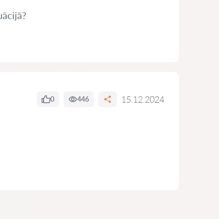
uācijā?
15.12.2024
0
446