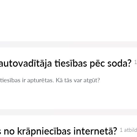
autovadītāja tiesības pēc soda?
1
iesības ir apturētas. Kā tās var atgūt?
es no krāpniecības internetā?
1 atbil