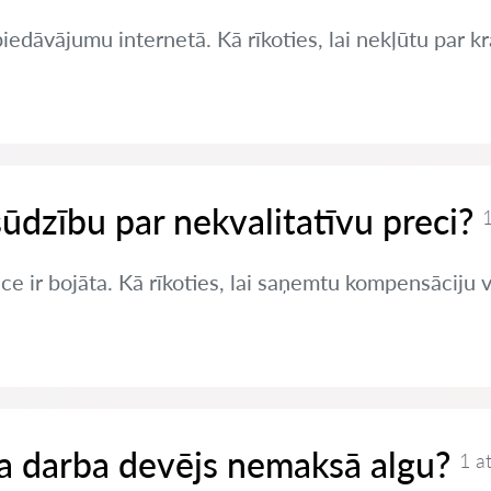
edāvājumu internetā. Kā rīkoties, lai nekļūtu par k
sūdzību par nekvalitatīvu preci?
1
ce ir bojāta. Kā rīkoties, lai saņemtu kompensāciju 
 ja darba devējs nemaksā algu?
1 a