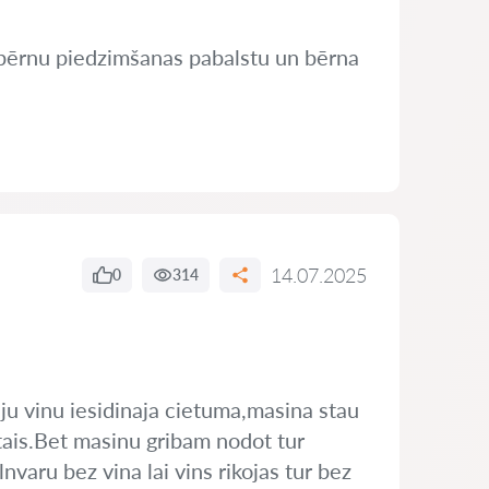
ju bērnu piedzimšanas pabalstu un bērna
14.07.2025
0
314
iju vinu iesidinaja cietuma,masina stau
tais.Bet masinu gribam nodot tur
nvaru bez vina lai vins rikojas tur bez