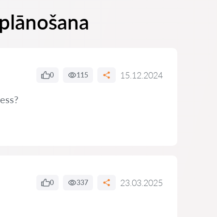
 plānošana
15.12.2024
0
115
cess?
23.03.2025
0
337