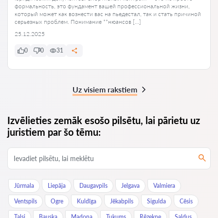
формальность, это фундамент вашей профессиональной жизни,
который может как вознести вас на пьедестал, так и стать причиной
серьезных проблем. Понимание **нюансов […]
25.12.2025
0
0
31
Uz visiem rakstiem
Izvēlieties zemāk esošo pilsētu, lai pārietu uz
juristiem par šo tēmu:
Jūrmala
Liepāja
Daugavpils
Jelgava
Valmiera
Ventspils
Ogre
Kuldīga
Jēkabpils
Sigulda
Cēsis
Talsi
Bauska
Madona
Tukums
Rēzekne
Saldus