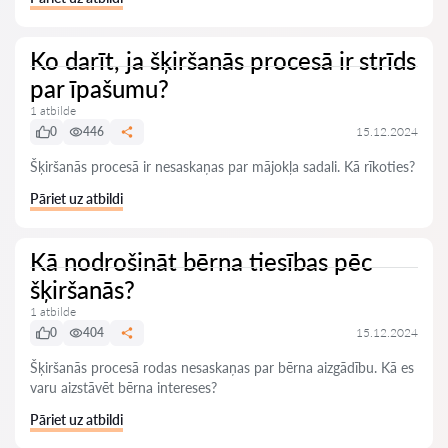
Ko darīt, ja šķiršanās procesā ir strīds
par īpašumu?
1 atbilde
0
446
15.12.2024
Šķiršanās procesā ir nesaskaņas par mājokļa sadali. Kā rīkoties?
Pāriet uz atbildi
Kā nodrošināt bērna tiesības pēc
šķiršanās?
1 atbilde
0
404
15.12.2024
Šķiršanās procesā rodas nesaskaņas par bērna aizgādību. Kā es
varu aizstāvēt bērna intereses?
Pāriet uz atbildi