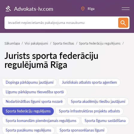
Advokats-lv.com
Rīga
Sākumlapa
Visi pakalpojumi
Sporta tiesības
Sporta federāciju regulējums
Jurists sporta federāciju
regulējumā Rīga
Dopinga pārkāpumu jautājumi
Juridiskais atbalsts sporta aģentiem
Līgumu pārkāpumu tiesvedība sportā
Nodarbinātības līgumi sporta nozarē
Sporta akadēmiju tiesību jautājumi
Sporta federāciju regulējums
Sporta infrastruktūras projektu atbalsts
Sporta komandām piemērojamais regulējums
Sporta līgumu sastādīšana
Sporta pasākumu regulējums
Sporta sponsorēšanas līgumi