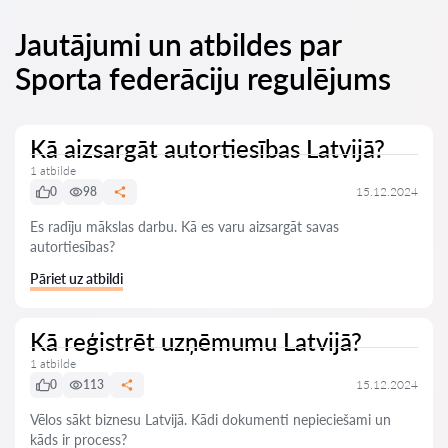
Jautājumi un atbildes par
Sporta federāciju regulējums
Kā aizsargāt autortiesības Latvijā?
1 atbilde
0
98
15.12.2024
Es radīju mākslas darbu. Kā es varu aizsargāt savas
autortiesības?
Pāriet uz atbildi
Kā reģistrēt uzņēmumu Latvijā?
1 atbilde
0
113
15.12.2024
Vēlos sākt biznesu Latvijā. Kādi dokumenti nepieciešami un
kāds ir process?