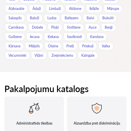
Aizkraukle
Ādaži
Limbaži
Alūksne
Ikšķile
Mārupe
Salaspils
Baloži
Ludza
Baltezers
Balvi
Bukulti
Carnikava
Dobele
Piņķi
Smiltene
Auce
Berģi
Gulbene
Iecava
Ķekava
Saulkrasti
Kandava
Kārsava
Mālpils
Olaine
Preiļi
Priekuļi
Valka
Vecumnieki
Viļāni
Zvejniekciems
Kalngale
Pakalpojumu katalogs
Administratīvās tiesības
Aizsardzība pret diskrimināciju