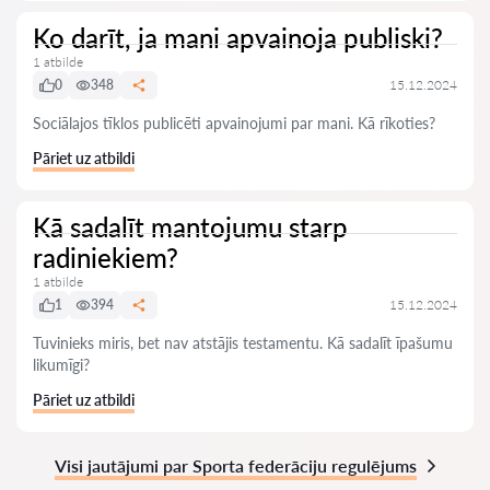
Ko darīt, ja mani apvainoja publiski?
1 atbilde
0
348
15.12.2024
Sociālajos tīklos publicēti apvainojumi par mani. Kā rīkoties?
Pāriet uz atbildi
Kā sadalīt mantojumu starp
radiniekiem?
1 atbilde
1
394
15.12.2024
Tuvinieks miris, bet nav atstājis testamentu. Kā sadalīt īpašumu
likumīgi?
Pāriet uz atbildi
Visi jautājumi par Sporta federāciju regulējums