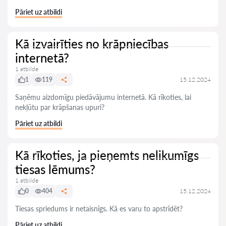
Pāriet uz atbildi
Kā izvairīties no krāpniecības
internetā?
1 atbilde
1
119
15.12.2024
Saņēmu aizdomīgu piedāvājumu internetā. Kā rīkoties, lai
nekļūtu par krāpšanas upuri?
Pāriet uz atbildi
Kā rīkoties, ja pieņemts nelikumīgs
tiesas lēmums?
1 atbilde
0
404
15.12.2024
Tiesas spriedums ir netaisnīgs. Kā es varu to apstrīdēt?
Pāriet uz atbildi