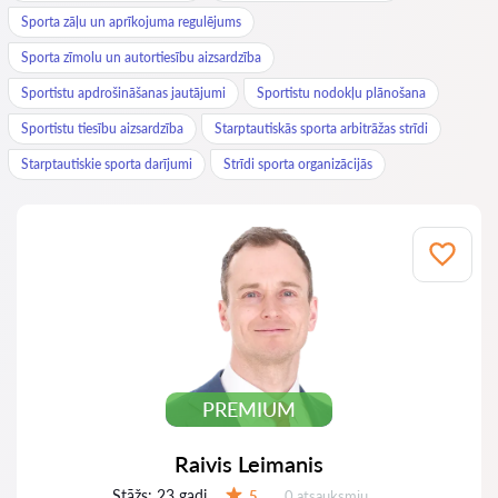
Sporta zāļu un aprīkojuma regulējums
Sporta zīmolu un autortiesību aizsardzība
Sportistu apdrošināšanas jautājumi
Sportistu nodokļu plānošana
Sportistu tiesību aizsardzība
Starptautiskās sporta arbitrāžas strīdi
Starptautiskie sporta darījumi
Strīdi sporta organizācijās
PREMIUM
Raivis Leimanis
Stāžs:
23 gadi
Atsauksmes:
5
0 atsauksmju