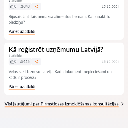
1 atbilde
0
343
15.12.2024
Bijušais laulātais nemaksā alimentus bērnam. Kā panākt to
piedziņu?
Pāriet uz atbildi
Kā reģistrēt uzņēmumu Latvijā?
1 atbilde
0
115
15.12.2024
Vēlos sākt biznesu Latvijā. Kādi dokumenti nepieciešami un
kāds ir process?
Pāriet uz atbildi
Visi jautājumi par Pirmstiesas izmeklēšanas konsultācijas