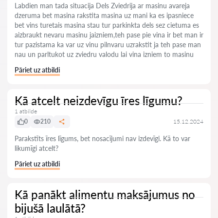
Labdien man tada situacija Dels Zviedrija ar masinu avareja
dzeruma bet masina rakstita masina uz mani ka es ipasniece
bet vins turetais masina stau tur parkinkta dels sez cietuma es
aizbraukt nevaru masinu jaizniem,teh pase pie vina ir bet man ir
tur pazistama ka var uz vinu pilnvaru uzrakstit ja teh pase man
nau un parltukot uz zviedru valodu lai vina izniem to masinu
Pāriet uz atbildi
Kā atcelt neizdevīgu īres līgumu?
1 atbilde
0
210
15.12.2024
Parakstīts īres līgums, bet nosacījumi nav izdevīgi. Kā to var
likumīgi atcelt?
Pāriet uz atbildi
Kā panākt alimentu maksājumus no
bijušā laulātā?