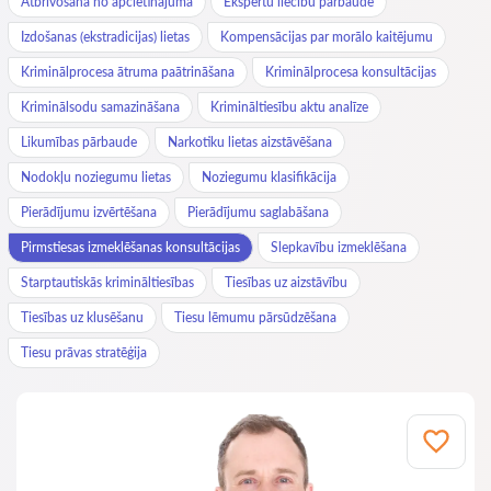
Atbrīvošana no apcietinājuma
Ekspertu liecību pārbaude
Izdošanas (ekstradicijas) lietas
Kompensācijas par morālo kaitējumu
Kriminālprocesa ātruma paātrināšana
Kriminālprocesa konsultācijas
Kriminālsodu samazināšana
Krimināltiesību aktu analīze
Likumības pārbaude
Narkotiku lietas aizstāvēšana
Nodokļu noziegumu lietas
Noziegumu klasifikācija
Pierādījumu izvērtēšana
Pierādījumu saglabāšana
Pirmstiesas izmeklēšanas konsultācijas
Slepkavību izmeklēšana
Starptautiskās krimināltiesības
Tiesības uz aizstāvību
Tiesības uz klusēšanu
Tiesu lēmumu pārsūdzēšana
Tiesu prāvas stratēģija