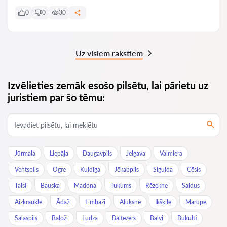
0
0
30
Uz visiem rakstiem
Izvēlieties zemāk esošo pilsētu, lai pārietu uz
juristiem par šo tēmu:
Jūrmala
Liepāja
Daugavpils
Jelgava
Valmiera
Ventspils
Ogre
Kuldīga
Jēkabpils
Sigulda
Cēsis
Talsi
Bauska
Madona
Tukums
Rēzekne
Saldus
Aizkraukle
Ādaži
Limbaži
Alūksne
Ikšķile
Mārupe
Salaspils
Baloži
Ludza
Baltezers
Balvi
Bukulti