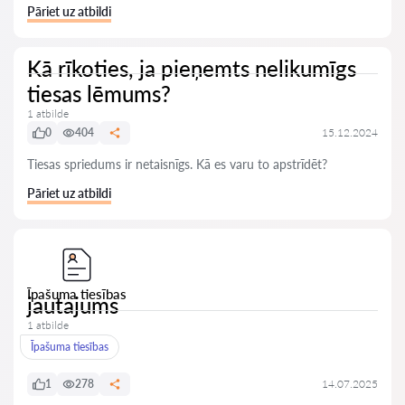
Pāriet uz atbildi
Kā rīkoties, ja pieņemts nelikumīgs
tiesas lēmums?
1 atbilde
0
404
15.12.2024
Tiesas spriedums ir netaisnīgs. Kā es varu to apstrīdēt?
Pāriet uz atbildi
Īpašuma tiesības
jautajums
1 atbilde
Īpašuma tiesības
1
278
14.07.2025