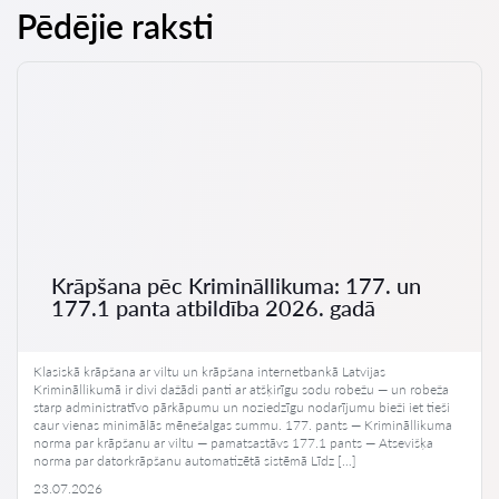
Pēdējie raksti
Krāpšana pēc Krimināllikuma: 177. un
177.1 panta atbildība 2026. gadā
Klasiskā krāpšana ar viltu un krāpšana internetbankā Latvijas
Krimināllikumā ir divi dažādi panti ar atšķirīgu sodu robežu — un robeža
starp administratīvo pārkāpumu un noziedzīgu nodarījumu bieži iet tieši
caur vienas minimālās mēnešalgas summu. 177. pants — Krimināllikuma
norma par krāpšanu ar viltu — pamatsastāvs 177.1 pants — Atsevišķa
norma par datorkrāpšanu automatizētā sistēmā Līdz […]
23.07.2026