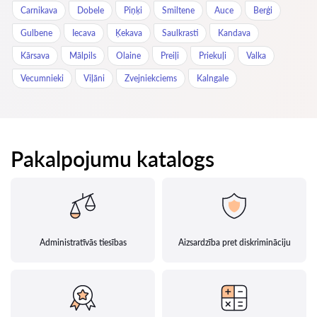
Carnikava
Dobele
Piņķi
Smiltene
Auce
Berģi
Gulbene
Iecava
Ķekava
Saulkrasti
Kandava
Kārsava
Mālpils
Olaine
Preiļi
Priekuļi
Valka
Vecumnieki
Viļāni
Zvejniekciems
Kalngale
Pakalpojumu katalogs
Administratīvās tiesības
Aizsardzība pret diskrimināciju