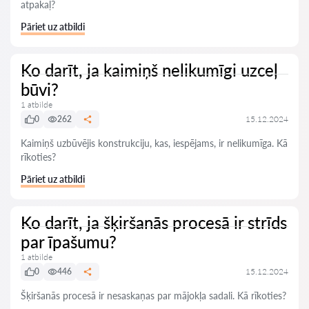
atpakaļ?
Pāriet uz atbildi
Ko darīt, ja kaimiņš nelikumīgi uzceļ
būvi?
1 atbilde
0
262
15.12.2024
Kaimiņš uzbūvējis konstrukciju, kas, iespējams, ir nelikumīga. Kā
rīkoties?
Pāriet uz atbildi
Ko darīt, ja šķiršanās procesā ir strīds
par īpašumu?
1 atbilde
0
446
15.12.2024
Šķiršanās procesā ir nesaskaņas par mājokļa sadali. Kā rīkoties?