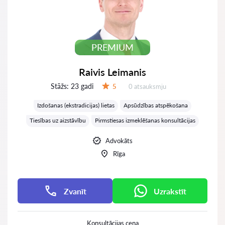
PREMIUM
Raivis Leimanis
Stāžs:
23 gadi
Atsauksmes:
5
0 atsauksmju
Vērtējums:
Izdošanas (ekstradicijas) lietas
Apsūdzības atspēkošana
Tiesības uz aizstāvību
Pirmstiesas izmeklēšanas konsultācijas
Advokāts
Rīga
Zvanīt
Uzrakstīt
Konsultācijas cena