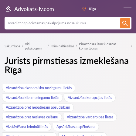
Advokats-lv.com
Rīga
Visi
Pirmstiesas izmeklēšanas
Sākumlapa
Krimināltiesības
pakalpojumi
konsultācijas
Jurists pirmstiesas izmeklēšanā
Rīga
Aizsardzība ekonomisko noziegumu lietās
Aizsardzība kibernoziegumu lietās
Aizsardzība korupcijas lietās
Aizsardzība pret nepatiesām apsūdzībām
Aizsardzība pret neslavas celšanu
Aizsardzība vardarbības lietās
Aizstāvēšana krimināllietās
Apsūdzības atspēkošana