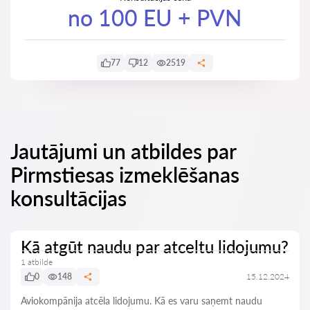
no 100 EU + PVN
77
12
2519
Jautājumi un atbildes par
Pirmstiesas izmeklēšanas
konsultācijas
Kā atgūt naudu par atceltu lidojumu?
1 atbilde
0
148
15.12.2024
Aviokompānija atcēla lidojumu. Kā es varu saņemt naudu