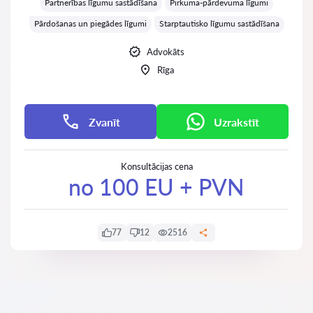
Partnerības līgumu sastādīšana
Pirkuma-pārdevuma līgumi
Pārdošanas un piegādes līgumi
Starptautisko līgumu sastādīšana
Advokāts
Rīga
Zvanīt
Uzrakstīt
Konsultācijas cena
no 100 EU + PVN
77
12
2516