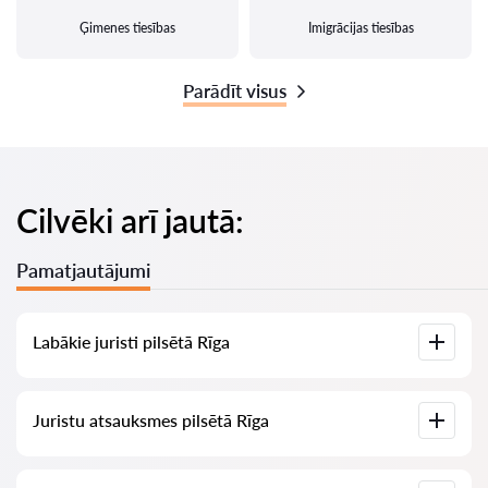
Ģimenes tiesības
Imigrācijas tiesības
Parādīt visus
Cilvēki arī jautā:
Pamatjautājumi
Labākie juristi pilsētā Rīga
Mums ir izveidots labāko juristu saraksts pilsētā Rīga ar
Juristu atsauksmes pilsētā Rīga
pilnīgu informāciju: cenas, atsauksmes, tālruņa numurs un
adrese.
Mūsu pakalpojumā ir apkopotas īstas atsauksmes par