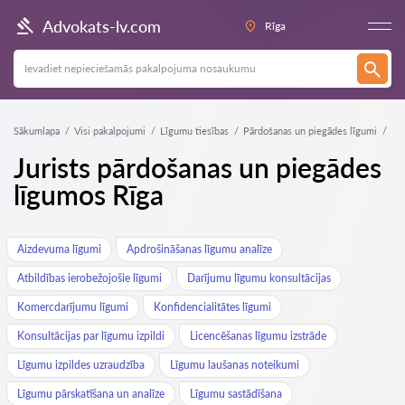
Advokats-lv.com
Rīga
Sākumlapa
Visi pakalpojumi
Līgumu tiesības
Pārdošanas un piegādes līgumi
Jurists pārdošanas un piegādes
līgumos Rīga
Aizdevuma līgumi
Apdrošināšanas līgumu analīze
Atbildības ierobežojošie līgumi
Darījumu līgumu konsultācijas
Komercdarījumu līgumi
Konfidencialitātes līgumi
Konsultācijas par līgumu izpildi
Licencēšanas līgumu izstrāde
Līgumu izpildes uzraudzība
Līgumu laušanas noteikumi
Līgumu pārskatīšana un analīze
Līgumu sastādīšana