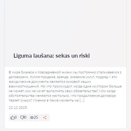
Līguma laušana: sekas un riski
В мире бизнеса и повседневной жизни мы постоянно сталкиваемся с
договорами. Купля-продажа, аренда, оказание услуг, подряд – эти
юридические документы являются основой наших
взаимоотношений. Но что происходит, когда одна из сторон больше
не может или не хочет выполнять свои обязательства? Или когда
обстоятельства меняются настолько, что продолжение договора
теряет смысл? Именно в такие моменты на […]
22.12.2025
0
0
25