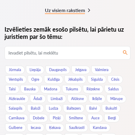
Uz visiem rakstiem
Izvēlieties zemāk esošo pilsētu, lai pārietu uz
juristiem par šo tēmu:
Jūrmala
Liepāja
Daugavpils
Jelgava
Valmiera
Ventspils
Ogre
Kuldīga
Jēkabpils
Sigulda
Cēsis
Talsi
Bauska
Madona
Tukums
Rēzekne
Saldus
Aizkraukle
Ādaži
Limbaži
Alūksne
Ikšķile
Mārupe
Salaspils
Baloži
Ludza
Baltezers
Balvi
Bukulti
Carnikava
Dobele
Piņķi
Smiltene
Auce
Berģi
Gulbene
Iecava
Ķekava
Saulkrasti
Kandava