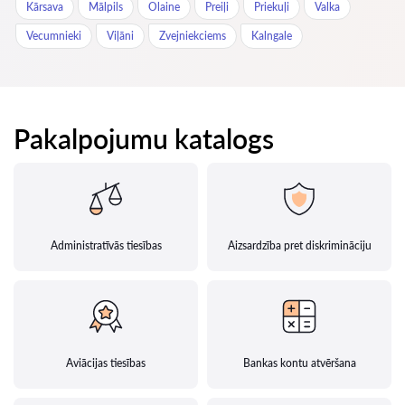
Kārsava
Mālpils
Olaine
Preiļi
Priekuļi
Valka
Vecumnieki
Viļāni
Zvejniekciems
Kalngale
Pakalpojumu katalogs
Administratīvās tiesības
Aizsardzība pret diskrimināciju
Aviācijas tiesības
Bankas kontu atvēršana