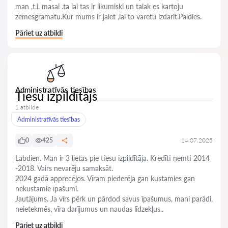
man ,t.i. masai .ta lai tas ir likumiski un talak es kartoju
zemesgramatu.Kur mums ir jaiet ,lai to varetu izdarit.Paldies.
Pāriet uz atbildi
Administratīvās tiesības
Tiesu izpildītājs
1 atbilde
Administratīvās tiesības
0
425
14.07.2025
Labdien. Man ir 3 lietas pie tiesu izpildītāja. Kredīti ņemti 2014
-2018. Vairs nevarēju samaksāt.
2024 gadā apprecējos. Vīram piederēja gan kustamies gan
nekustamie īpašumi.
Jautājums. Ja vīrs pērk un pārdod savus īpašumus, mani parādi,
neietekmēs, vīra darījumus un naudas līdzekļus..
Pāriet uz atbildi