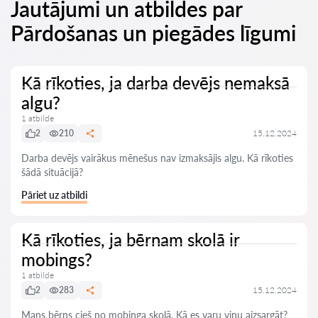
Jautājumi un atbildes par
Pārdošanas un piegādes līgumi
Kā rīkoties, ja darba devējs nemaksā
algu?
1 atbilde
2
210
15.12.2024
Darba devējs vairākus mēnešus nav izmaksājis algu. Kā rīkoties
šādā situācijā?
Pāriet uz atbildi
Kā rīkoties, ja bērnam skolā ir
mobings?
1 atbilde
2
283
15.12.2024
Mans bērns cieš no mobinga skolā. Kā es varu viņu aizsargāt?