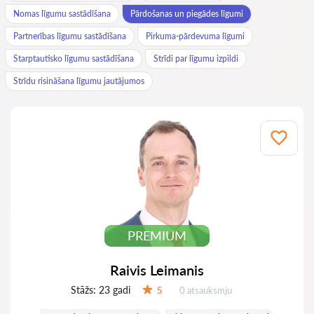
Nomas līgumu sastādīšana
Pārdošanas un piegādes līgumi
Partnerības līgumu sastādīšana
Pirkuma-pārdevuma līgumi
Starptautisko līgumu sastādīšana
Strīdi par līgumu izpildi
Strīdu risināšana līgumu jautājumos
PREMIUM
Raivis Leimanis
Stāžs:
23 gadi
Atsauksmes:
5
0 atsauksmju
Vērtējums: