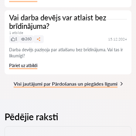
Vai darba devējs var atlaist bez
brīdinājuma?
1 atbilde
1
260
15.12.2024
Darba devējs paziņoja par atlaišanu bez brīdinājuma. Vai tas ir
likumīgi?
Pāriet uz atbildi
Visi jautājumi par Pārdošanas un piegādes līgumi
Pēdējie raksti