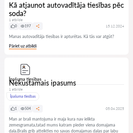
Kā atjaunot autovadītāja tiesības pēc
soda?
1 atbilde
0
197
15.12.2024
Manas autovadītāja tiesības ir apturētas. Kā tās var atgūt?
Pāriet uz atbildi
Īpašuma tiesības
Nekustamais ipasums
1 atbilde
Īpašuma tiesības
1
504
05.04.2025
Man ar brali mantojuma ir maja kura nav ielikta
zemesgramata,tatad mums katram pieder viena domajama
dala.Bralis grib atteikties no savas domajamas dalas par labu